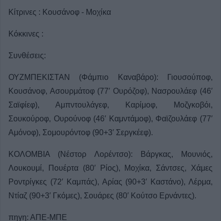
Κίτρινες : Κουσάνοφ - Μοχίκα
Κόκκινες :
Συνθέσεις:
ΟΥΖΜΠΕΚΙΣΤΑΝ (Φάμπιο Καναβάρο): Γιουσούποφ,
Κουσάνοφ, Ασουρμάτοφ (77′ Ουρόζοφ), Νασρουλάεφ (46′
Σαϊφίεφ), Αμπντουλάγεφ, Καρίμοφ, Μοζγκοβόι,
Σουκούροφ, Ουρούνοφ (46′ Καμντάμοφ), Φαϊζουλάεφ (77′
Αμόνοφ), Σομουρόντοφ (90+3′ Σεργκέεφ).
ΚΟΛΟΜΒΙΑ (Νέστορ Λορέντσο): Βάργκας, Μουνιός,
Λουκουμί, Πουέρτα (80′ Ρίος), Μοχίκα, Σάντσες, Χάμες
Ροντρίγκες (72′ Καμπάς), Αρίας (90+3′ Καστάνο), Λέρμα,
Ντίαζ (90+3′ Γκόμες), Σουάρες (80′ Κούτσο Ερνάντες).
πηγη: ΑΠΕ-ΜΠΕ