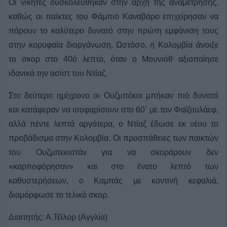
Οι νικητές δυσκολεύθηκαν στην αρχή της αναμέτρησης,
καθώς οι παίκτες του Φάμπιο Καναβάρο επιχείρησαν να
πάρουν το καλύτερο δυνατό στην πρώτη εμφάνιση τους
στην κορυφαία διοργάνωση. Ωστόσο, η Κολομβία άνοιξε
το σκορ στο 40ό λεπτό, όταν ο Μουνιόθ αξιοποίησε
ιδανικά την ασίστ του Ντίαζ.
Στο δεύτερο ημίχρονο οι Ουζμπέκοι μπήκαν πιό δυνατά
και κατάφεραν να ισοφαρίσουν στο 60` με τον Φαϊζουλάεφ,
αλλά πέντε λεπτά αργότερα, ο Ντίαζ έδωσε εκ νέου το
προβάδισμα στην Κολομβία. Οι προσπάθειες των παικτών
του Ουζμπεκιστάν για να σκοράρουν δεν
«καρποφόρησαν» και στο ένατο λεπτό των
καθυστερήσεων, ο Καμπάς με κοντινή κεφαλιά,
διαμόρφωσε το τελικό σκορ.
Διαιτητής: Α.Τέϊλορ (Αγγλία)