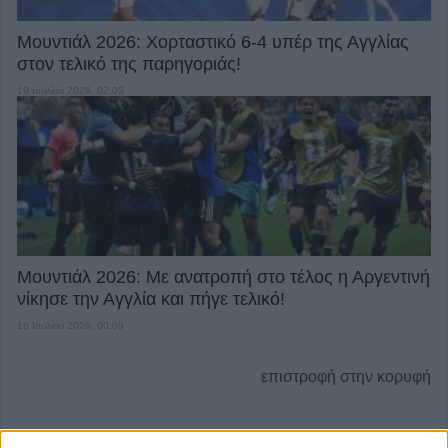
Μουντιάλ 2026: Χορταστικό 6-4 υπέρ της Αγγλίας
στον τελικό της παρηγοριάς!
19 Ιουλίου 2026, 02:05
Μουντιάλ 2026: Με ανατροπή στο τέλος η Αργεντινή
νίκησε την Αγγλία και πήγε τελικό!
16 Ιουλίου 2026, 00:09
επιστροφή στην κορυφή