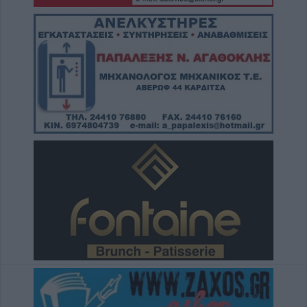
7 Αυγούστου 2026, 18:41
Το Σάββατο 8 Αυγούστου η κηδεία της
Αθανασίας Βρέκου
7 Αυγούστου 2026, 18:20
Συμμαχία Υπέρ των Πολιτών: Σκιές για το
κόστος, τους όρους, τον τρόπο και τον
φορέα δημοπράτησης των κολυμβητικών
δεξαμενών της Περιφερειακής Αρχής
Κουρέτα
7 Αυγούστου 2026, 18:00
Υπό έλεγχο η φωτιά σε δύσβατο σημείο στον
Όλυμπο – Παραμένουν οι δυνάμεις στο
σημείο
7 Αυγούστου 2026, 17:07
Ενισχύθηκαν οι πυροσβεστικές δυνάμεις
στην πυρκαγιά σε αγροτοδασική έκταση στο
Στεφάνι Κορίνθου
7 Αυγούστου 2026, 16:58