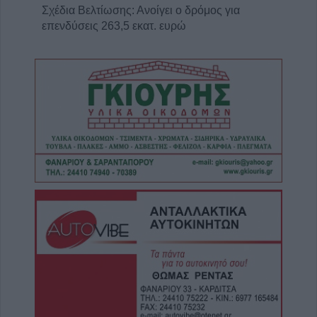
Σχέδια Βελτίωσης: Ανοίγει ο δρόμος για
επενδύσεις 263,5 εκατ. ευρώ
7 Αυγούστου 2026, 19:41
Καταβλήθηκαν 33,58 εκατ. ευρώ σε 67.746
δικαιούχους για την αγορά λιπασμάτων
7 Αυγούστου 2026, 19:35
Η Αγγλική Ποδοσφαιρική Ομοσπονδία
καταργεί τα τσιμεντένια προστατευτικά γύρω
απ’ τον αγωνιστικό χώρο μετά τον θάνατο
ποδοσφαιριστή
7 Αυγούστου 2026, 19:30
Το Σάββατο 8 Αυγούστου η κηδεία της
Μάχης Νίκου
7 Αυγούστου 2026, 19:18
Κύπελλο Ελλάδας: Το πλήρες πρόγραμμα
του 2ου προκριματικού γύρου - Στο γήπεδο
του Μακεδονικού το Αναγέννηση - Άρης