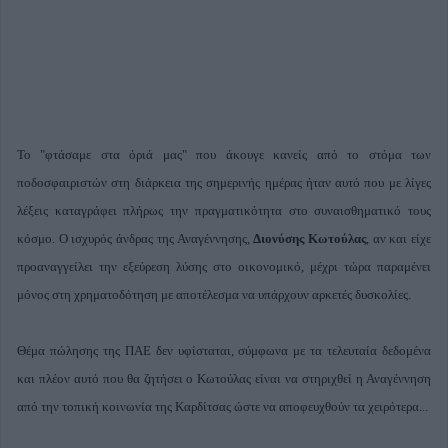
Το "φτάσαμε στα όριά μας" που άκουγε κανείς από το στόμα των
ποδοσφαιριστών στη διάρκεια της σημερινής ημέρας ήταν αυτό που με λίγες
λέξεις καταγράφει πλήρως την πραγματικότητα στο συναισθηματικό τους
κόσμο. Ο ισχυρός άνδρας της Αναγέννησης,
Διονύσης Κωτούλας
, αν και είχε
προαναγγείλει την εξεύρεση λύσης στο οικονομικό, μέχρι τώρα παραμένει
μόνος στη χρηματοδότηση με αποτέλεσμα να υπάρχουν αρκετές δυσκολίες.
Θέμα πώλησης της ΠΑΕ δεν υφίσταται, σύμφωνα με τα τελευταία δεδομένα
και πλέον αυτό που θα ζητήσει ο Κωτούλας είναι να στηριχθεί η Αναγέννηση
από την τοπική κοινωνία της Καρδίτσας ώστε να αποφευχθούν τα χειρότερα...