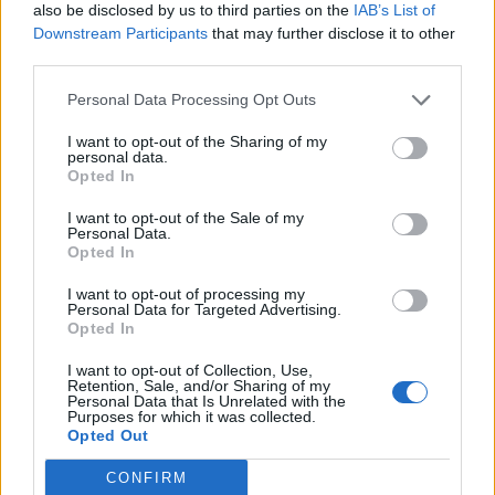
πρώτων αγώνων του Γ΄προκριματικού
also be disclosed by us to third parties on the
IAB’s List of
γύρου
Downstream Participants
that may further disclose it to other
third parties.
7 Αυγούστου 2026, 00:10
Europa League: Με ΤΣΚΑ Σόφιας λογικά ο
Personal Data Processing Opt Outs
ΟΦΗ στα Play Off - Τα αποτελέσματα των
I want to opt-out of the Sharing of my
πρώτων αγώνων στον Γ' προκριματικό
personal data.
Opted In
7 Αυγούστου 2026, 00:04
“Ciao espresso bar”: 12 χρόνια τώρα η δική
I want to opt-out of the Sale of my
Personal Data.
σου σταθερή αξία!
Opted In
6 Αυγούστου 2026, 23:51
I want to opt-out of processing my
Με την πλάτη στον τοίχο ο ΠΑΟΚ - Ήττα
Personal Data for Targeted Advertising.
εντός (0-1) από την Άντερλεχτ
Opted In
6 Αυγούστου 2026, 22:57
I want to opt-out of Collection, Use,
Retention, Sale, and/or Sharing of my
Πλήρως επισκέψιμοι δύο αρχαιολογικοί
Personal Data that Is Unrelated with the
χώροι στο ν. Καρδίτσας, δυνατότητα
Purposes for which it was collected.
Opted Out
επίσκεψης και σε άλλους τέσσερις
6 Αυγούστου 2026, 22:48
CONFIRM