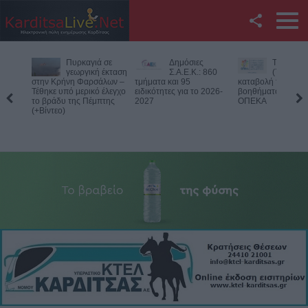
Facebook
Δημόσιες
Την Παρασκευή
Νεκρός
Twitter
Σ.Α.Ε.Κ.: 860
(7/8) η δεύτερη
75χρονος
τμήματα και 95
καταβολή του
αγροτική
ειδικότητες για το 2026-
βοηθήματος του ΛΑΕ-
περιοχή του Δομεν
YouTube
2027
ΟΠΕΚΑ
Πιθανό παθολογικό
Αναζήτηση
RSS
Επικοινωνία με το
KarditsaLive.Net