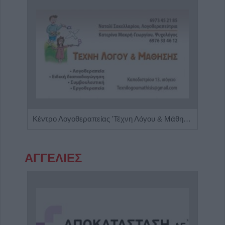
Κέντρο Ειδικών Θεραπειών Παιδιού 'Ανάπτυξη 'Λόγου'
Κέντρο Λογοθεραπείας 'Τέχνη Λόγου & Μάθησης'
Διαγ
ΑΓΓΕΛΙΕΣ