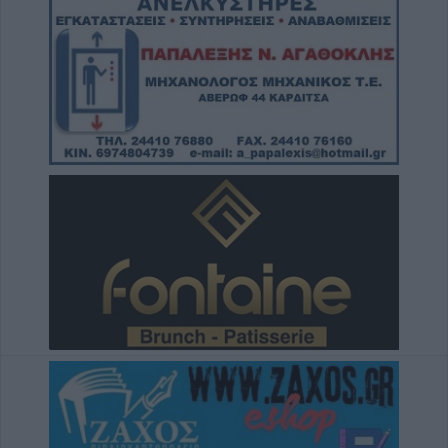
συγκρούστηκε με νταλίκα – Στο νοσοκομείο
ο οδηγός
6 Αυγούστου 2026, 19:15
Άνω Λιόσια: Συνελήφθησαν δύο άνδρες για
τον θάνατο 72χρονου που βρέθηκε σε
αυτοκίνητο
6 Αυγούστου 2026, 17:50
Την Παρασκευή 7 Αυγούστου η κηδεία του
Αθανάσιου Ταξιάρχη
6 Αυγούστου 2026, 17:46
Πυρκαγιά σε γεωργική έκταση στην Κρήνη
Φαρσάλων – Τέθηκε υπό μερικό έλεγχο το
βράδυ της Πέμπτης (+Βίντεο)
6 Αυγούστου 2026, 17:36
Δημόσιες Σ.Α.Ε.Κ.: 860 τμήματα και 95
ειδικότητες για το 2026-2027
6 Αυγούστου 2026, 17:21