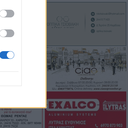
ού
ροσβέστες
λικιωμένο μετά
 Νέα Ζωή
ιά: Μοτοσικλέτα
 νταλίκα – Στο
δηγός
νελήφθησαν δύο
θάνατο 72χρονου
αυτοκίνητο
7 Αυγούστου η
άσιου Ταξιάρχη