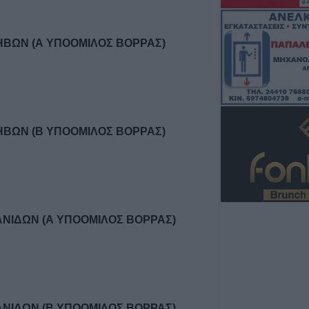
Πυρκαγιά σε γεω
στην Κρήνη Φα
κινητοποίηση τ
ΒΩΝ (Α ΥΠΟΟΜΙΛΟΣ ΒΟΡΡΑΣ)
(+Βίντεο)
6 Αυγούστου 2026, 17:36
Δημόσιες Σ.Α.Ε.
και 95 ειδικότητε
2027
ΒΩΝ (Β ΥΠΟΟΜΙΛΟΣ ΒΟΡΡΑΣ)
6 Αυγούστου 2026, 17:21
Την Παρασκευή (
καταβολή του β
ΛΑΕ-ΟΠΕΚΑ
6 Αυγούστου 2026, 16:31
ΝΙΔΩΝ (Α ΥΠΟΟΜΙΛΟΣ ΒΟΡΡΑΣ)
Νεκρός 75χρονο
περιοχή του Δομ
παθολογικό αίτι
6 Αυγούστου 2026, 16:27
ΝΙΔΩΝ (Β ΥΠΟΟΜΙΛΟΣ ΒΟΡΡΑΣ)
Απολογισμός ΕΛ