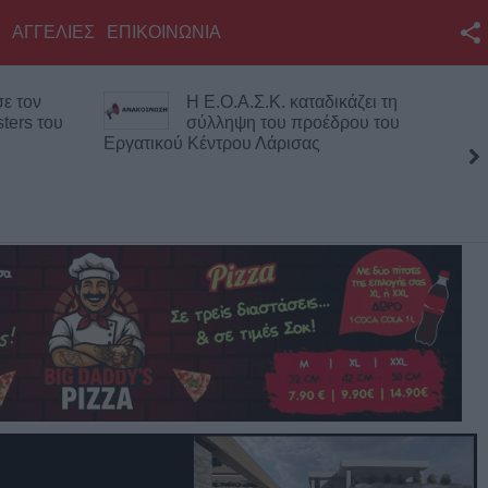
ΑΓΓΕΛΙΕΣ
ΕΠΙΚΟΙΝΩΝΙΑ
Facebook
άζει τη
Σπουδαία μεταγραφική κίνηση
Twitter
ρου του
για την Α.Ε. Μουζακίου με την
απόκτηση του Γιάννη
YouTube
Σκόνδρα
Αναζήτηση
RSS
Επικοινωνία με το
KarditsaLive.Net