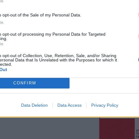
In
νερά του Ευβοϊκ
6 Αυγούστου 2026, 19:32
o opt-out of the Sale of my Personal Data.
Καλαμπάκα: Πυ
In
απεγκλώβισαν η
to opt-out of processing my Personal Data for Targeted
από πτώση στη
ing.
In
6 Αυγούστου 2026, 19:29
Τροχαίο στην Αγ
o opt-out of Collection, Use, Retention, Sale, and/or Sharing
ersonal Data that Is Unrelated with the Purposes for which it
συγκρούστηκε με
lected.
νοσοκομείο ο ο
Out
6 Αυγούστου 2026, 19:15
CONFIRM
Άνω Λιόσια: Συ
άνδρες για τον 
που βρέθηκε σε 
Data Deletion
Data Access
Privacy Policy
6 Αυγούστου 2026, 17:50
Την Παρασκευή 
κηδεία του Αθαν
6 Αυγούστου 2026, 17:46