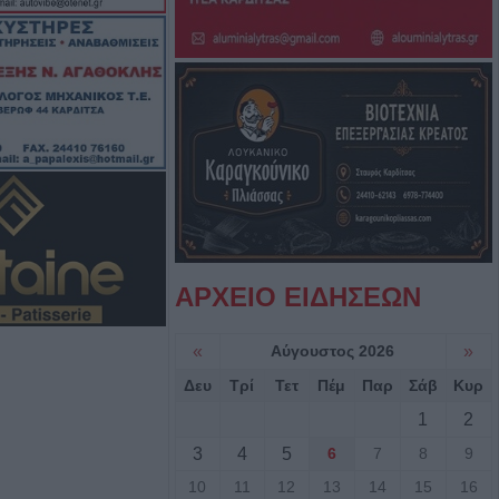
ργική έκταση
ρσάλων – Μεγάλη
ης Πυροσβεστικής
Κ.: 860 τμήματα
ς για το 2026-
7/8) η δεύτερη
ΑΡΧΕΙΟ ΕΙΔΗΣΕΩΝ
οηθήματος του
«
Αύγουστος 2026
»
ς σε αγροτική
Δευ
Τρί
Τετ
Πέμ
Παρ
Σάβ
Κυρ
ενίκου – Πιθανό
1
2
ο
3
4
5
6
7
8
9
10
11
12
13
14
15
16
.ΑΣ. Θεσσαλίας: