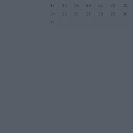
17
18
19
20
21
22
23
αι δεκάδες
ούλιο
24
25
26
27
28
29
30
31
τ. ευρώ για την
τρόφων που
 ζωονόσους
νες διακοπές
 την Παρασκευή
ιο Γεώργιο,
άκη, Κρανιά,
αι Αμπελώνα
 μεγάλη φυτεία
Φθιώτιδα
τραυματίες σε 20