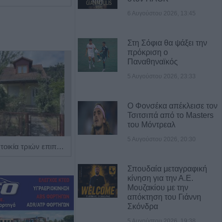
6 Αυγούστου 2026, 13:45
Στη Σόφια θα ψάξει την
πρόκριση ο
Παναθηναϊκός
5 Αυγούστου 2026, 23:33
Ο Φονσέκα απέκλεισε τον
Τσιτσιπά από το Masters
του Μόντρεαλ
5 Αυγούστου 2026, 20:30
Πωλείται μονοκατοικία τριών επιπέδων στο καταπράσινο Πευκόφυτο Καρδίτσας
Η εταιρεία ΘΑΛΑΣΣΙΟΣ ΚΟΣΜΟΣ Α.Ε.Β.Ε. επιθυμεί να προσλάβει Αποθηκάριο
Σπουδαία μεταγραφική
κίνηση για την Α.Ε.
Μουζακίου με την
απόκτηση του Γιάννη
Σκόνδρα
5 Αυγούστου 2026, 19:38