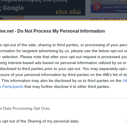
ΤΕΛΕΥΤΑΙ
Σύγκρουση δύο 
ive.net -
Do Not Process My Personal Information
Γερμανία – Πάν
τραυματίες
to opt-out of the sale, sharing to third parties, or processing of your per
formation for targeted advertising by us, please use the below opt-out s
6 Αυγούστου 2026, 21:11
r selection. Please note that after your opt-out request is processed y
Συρία: Δύο νεκρο
eing interest-based ads based on personal information utilized by us or
τραυματίες από 
disclosed to third parties prior to your opt-out. You may separately opt-
λεωφορείο
losure of your personal information by third parties on the IAB’s list of
. This information may also be disclosed by us to third parties on the
IA
6 Αυγούστου 2026, 20:28
Participants
that may further disclose it to other third parties.
Έκτακτος ψεκασμ
των αγώνων που πραγματοποιήθηκαν το
προστασίας για τ
Νείλου στην Δ.Κ
l Data Processing Opt Outs
6 Αυγούστου 2026, 19:35
Χαλκίδα: Γυναίκ
o opt-out of the Sharing of my personal data.
Υψηλή Γέφυρα κ