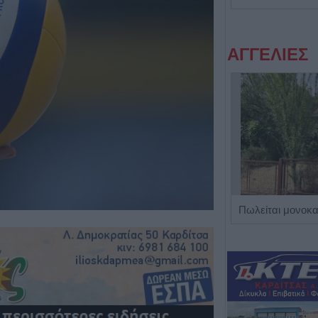
ΑΓΓΕΛΙΕΣ
Η Αποκατάσταση Α.Ε. αναζητά για εργασία Νοσηλευτές και Βοηθούς Νοσηλευτές