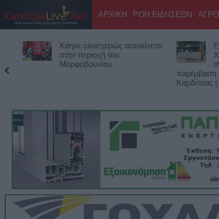
ΑΡΧΙΚΗ
ΡΟΗ ΕΙΔΗΣΕΩΝ
ΑΓΡΟ
Εκδήλωση μνήμης για
Ο
Χιροσίμα - Ναγκασάκι και
Τ
αντιιμπεριαλιστική
Μόντρεαλ
παρέμβαση από την Επιτροπή Ειρήνης
Καρδίτσας (+Φωτο +Βίντεο)