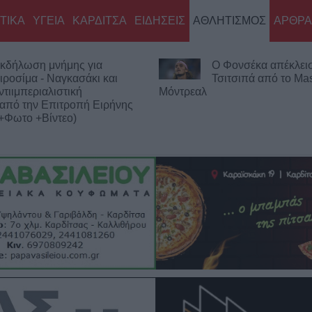
ΤΙΚΑ
ΥΓΕΙΑ
ΚΑΡΔΙΤΣΑ
ΕΙΔΗΣΕΙΣ
ΑΘΛΗΤΙΣΜΟΣ
ΑΡΘΡΑ
 Φονσέκα απέκλεισε τον
Η Ε.Ο.Α.Σ.Κ. καταδικ
σιτσιπά από το Masters του
σύλληψη του προέδ
Εργατικού Κέντρου Λάρισας