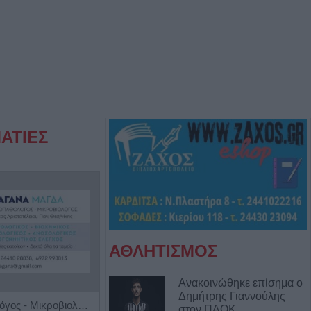
ΑΤΙΕΣ
ΑΘΛΗΤΙΣΜΟΣ
Ανακοινώθηκε επίσημα ο
Δημήτρης Γιαννούλης
Ιατρός Βιοπαθολόγος - Μικροβιολόγος 'Παγάνα Μάγδα'
Ειδική Παθολόγος 'Εξάρχου - Παπασπυροπούλου Ευαγγελία'
στον ΠΑΟΚ