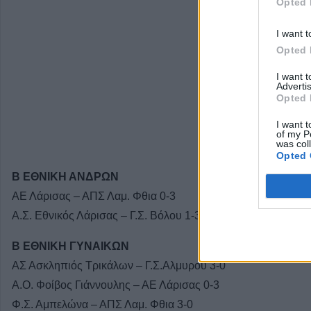
Opted 
I want t
Opted 
I want 
Advertis
Opted 
I want t
of my P
was col
Opted 
Β ΕΘΝΙΚΗ ΑΝΔΡΩΝ
ΑΕ Λάρισας – ΑΠΣ Λαμ. Φθια 0-3
Α.Σ. Εθνικός Λάρισας – Γ.Σ. Βόλου 1-3
Β ΕΘΝΙΚΗ ΓΥΝΑΙΚΩΝ
ΑΣ Ασκληπιός Τρικάλων – Γ.Σ.Αλμυρού 3-0
Α.Ο. Φοίβος Γιάννουλης – ΑΕ Λάρισας 0-3
Φ.Σ. Αμπελώνα – ΑΠΣ Λαμ. Φθια 3-0