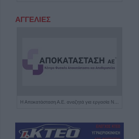
ΑΓΓΕΛΙΕΣ
Πωλείται μονοκατοικία τριών επιπέδων στο καταπράσινο Πευκόφυτο Καρδίτσας
Η Αποκατάσταση Α.Ε. αναζητά για εργασία Νοσηλευτές και Βοηθούς Νοσηλευτές