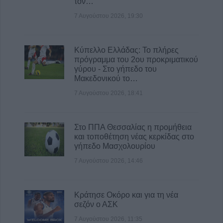
τον…
Κινητής Αστυνομικής Μονάδας στην Π.Ε.
Καρδίτσας
7 Αυγούστου 2026, 19:30
8 Αυγούστου 2026, 08:22
Γ. Καραβίδας: "Ο Αύγουστος, τα πανηγύρια
Κύπελλο Ελλάδας: Το πλήρες
και οι «χορηγίες» με θέμα τα κοινά μας
πρόγραμμα του 2ου προκριματικού
αγαθά"
γύρου - Στο γήπεδο του
Μακεδονικού το…
8 Αυγούστου 2026, 08:17
7 Αυγούστου 2026, 18:41
Λαμία: Απατεώνες άρπαξαν μεγάλο
χρηματικό ποσό από ηλικιωμένη
7 Αυγούστου 2026, 21:19
Στο ΠΠΑ Θεσσαλίας η προμήθεια
και τοποθέτηση νέας κερκίδας στο
γήπεδο Μασχολουρίου
7 Αυγούστου 2026, 14:46
Κράτησε Οκόρο και για τη νέα
σεζόν ο ΑΣΚ
7 Αυγούστου 2026, 11:35