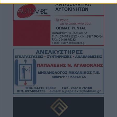
8 Αυγούστου 2026, 12:22
Συλλυπητήριο μήνυμα της Ν.Ε. ΣΥΡΙΖΑ-ΠΣ
Καρδίτσας για την απώλεια του Λεωνίδα
Μητρίτσα
8 Αυγούστου 2026, 12:04
Την Κυριακή 9 Αυγούστου η κηδεία της
Βαΐας Κανέλη
8 Αυγούστου 2026, 11:39
Προσωρινή διακοπή νερού από τη ΔΕΥΑΚ
λόγω βλάβης στο κέντρο της Καρδίτσας
8 Αυγούστου 2026, 11:27
Τρίκαλα: Στα 1.352 μέτρα, δημιουργήθηκε
ένας μοναδικός χώρος αναψυχής στο
υψηλότερο χωριό της Θεσσαλίας, το Στεφάνι
8 Αυγούστου 2026, 10:34
Κων. Λαμπρόπουλος: Με άδεια κατάληψης
κοινόχρηστων χώρων η συντριπτική