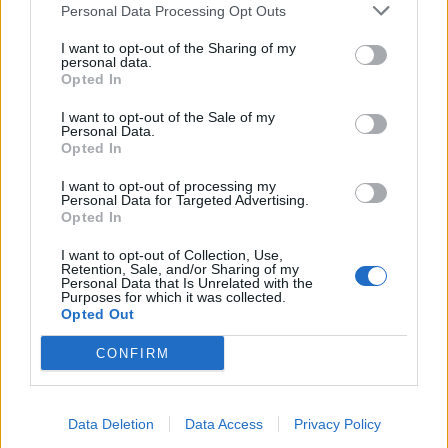
Personal Data Processing Opt Outs
8 Αυγούστου 2026, 13:30
Την Κυριακή 9 Αυγούστου η κηδεία του
I want to opt-out of the Sharing of my
Αντώνιου Ηλ. Αντωνίου
personal data.
Opted In
8 Αυγούστου 2026, 13:02
I want to opt-out of the Sale of my
Βλάβη στο δίκτυο υδροδότησης του Παλαμά
Personal Data.
το μεσημέρι του Σαββάτου (8/8)
Opted In
8 Αυγούστου 2026, 12:34
I want to opt-out of processing my
Personal Data for Targeted Advertising.
Λυκαβηττός: Πτώμα γυναίκας σε
Opted In
προχωρημένη σήψη εντοπίστηκε κοντά
στους Αγίους Ισιδώρους
I want to opt-out of Collection, Use,
Retention, Sale, and/or Sharing of my
8 Αυγούστου 2026, 12:26
Personal Data that Is Unrelated with the
Purposes for which it was collected.
Απάτη με πρόσχημα τη διακοπή ρεύματος
Opted Out
στη Φαρκαδόνα – 1.500 ευρώ και
κοσμήματα
CONFIRM
8 Αυγούστου 2026, 12:23
“Take a break…. μ’ έναν απολαυστικό king
Data Deletion
Data Access
Privacy Policy
coffee!”