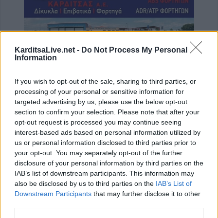
KarditsaLive.net -
Do Not Process My Personal
Information
ΤΕΛΕΥΤΑΙΑ ΝΕΑ
If you wish to opt-out of the sale, sharing to third parties, or
Σε αναζήτηση λύσης για το χρόνιο
processing of your personal or sensitive information for
πρόβλημα των ανεπιτήρητων βοοειδών σε
targeted advertising by us, please use the below opt-out
κοινότητες του Δήμου Παλαμά
section to confirm your selection. Please note that after your
opt-out request is processed you may continue seeing
8 Αυγούστου 2026, 14:49
interest-based ads based on personal information utilized by
Ακυρώθηκε απόφαση του Περιφερειάρχη
us or personal information disclosed to third parties prior to
Θεσσαλίας Δημ. Κουρέτα για το θαλάσσιο
your opt-out. You may separately opt-out of the further
σκι στη λίμνη Σμοκόβου
disclosure of your personal information by third parties on the
IAB’s list of downstream participants. This information may
8 Αυγούστου 2026, 13:44
also be disclosed by us to third parties on the
IAB’s List of
Συνεδρίαση Επιτροπής Εκτίμησης Κινδύνου
Downstream Participants
that may further disclose it to other
για τους ισχυρούς ανέμους και τις υψηλές
third parties.
θερμοκρασίες