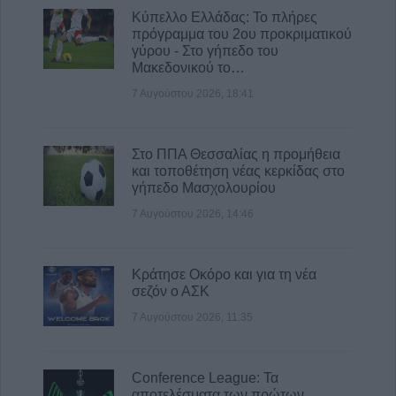
και οι «χορηγίες» με θέμα τα κοινά μας
Κύπελλο Ελλάδας: Το πλήρες
αγαθά"
πρόγραμμα του 2ου προκριματικού
γύρου - Στο γήπεδο του
8 Αυγούστου 2026, 08:17
Μακεδονικού το…
Λαμία: Απατεώνες άρπαξαν μεγάλο
7 Αυγούστου 2026, 18:41
χρηματικό ποσό από ηλικιωμένη
7 Αυγούστου 2026, 21:19
Στο ΠΠΑ Θεσσαλίας η προμήθεια
και τοποθέτηση νέας κερκίδας στο
γήπεδο Μασχολουρίου
7 Αυγούστου 2026, 14:46
Κράτησε Οκόρο και για τη νέα
σεζόν ο ΑΣΚ
7 Αυγούστου 2026, 11:35
Conference League: Τα
αποτελέσματα των πρώτων