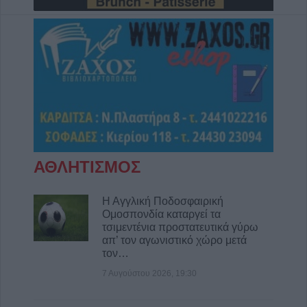
Μουζακίου
8 Αυγούστου 2026, 09:29
Το Σάββατο 8 Αυγούστου η κηδεία του
Λεωνίδα Μητρίτσα
8 Αυγούστου 2026, 09:21
e-ΕΦΚΑ και ΔΥΠΑ: 56,7 εκατ. ευρώ σε
58.370 δικαιούχους από 10 έως 14
Αυγούστου
8 Αυγούστου 2026, 09:12
ΑΘΛΗΤΙΣΜΟΣ
Ο Δήμος Σοφάδων παρουσιάζει τον Λεωνίδα
Μπαλάφα στη Λουτροπηγή
Η Αγγλική Ποδοσφαιρική
8 Αυγούστου 2026, 09:09
Ομοσπονδία καταργεί τα
Το εβδομαδιαίο πρόγραμμα (10-16/8) της
τσιμεντένια προστατευτικά γύρω
απ’ τον αγωνιστικό χώρο μετά
Κινητής Αστυνομικής Μονάδας στην Π.Ε.
τον…
Καρδίτσας
7 Αυγούστου 2026, 19:30
8 Αυγούστου 2026, 08:22
Γ. Καραβίδας: "Ο Αύγουστος, τα πανηγύρια