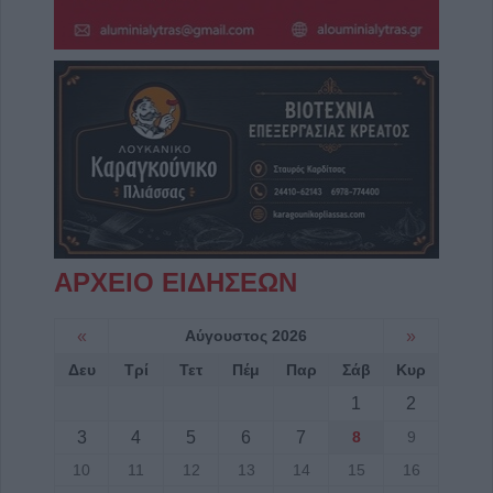
ΑΡΧΕΙΟ ΕΙΔΗΣΕΩΝ
«
Αύγουστος 2026
»
Δευ
Τρί
Τετ
Πέμ
Παρ
Σάβ
Κυρ
1
2
3
4
5
6
7
8
9
10
11
12
13
14
15
16