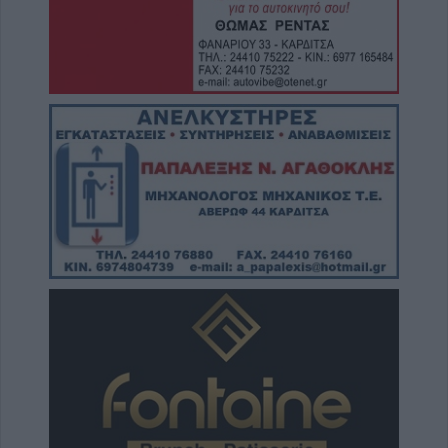
8 Αυγούστου 2026, 12:04
Την Κυριακή 9 Αυγούστου η κηδεία της
Βαΐας Κανέλη
8 Αυγούστου 2026, 11:39
Προσωρινή διακοπή νερού από τη ΔΕΥΑΚ
λόγω βλάβης στο κέντρο της Καρδίτσας
8 Αυγούστου 2026, 11:27
Τρίκαλα: Στα 1.352 μέτρα, δημιουργήθηκε
ένας μοναδικός χώρος αναψυχής στο
υψηλότερο χωριό της Θεσσαλίας, το Στεφάνι
8 Αυγούστου 2026, 10:34
Κων. Λαμπρόπουλος: Με άδεια κατάληψης
κοινόχρηστων χώρων η συντριπτική
πλειοψηφία των καταστημάτων
8 Αυγούστου 2026, 10:29
Παράταση απαγόρευση θήρας σε
συγκεκριμένες εκτάσεις του Δήμου