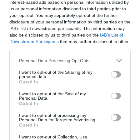
interest-based ads based on personal information utilized by
us or personal information disclosed to third parties prior to
your opt-out. You may separately opt-out of the further
ΤΕΛΕΥΤΑΙΑ ΝΕΑ
disclosure of your personal information by third parties on the
IAB’s list of downstream participants. This information may
Σε αναζήτηση λύσης για το χρόνιο
also be disclosed by us to third parties on the
IAB’s List of
πρόβλημα των ανεπιτήρητων βοοειδών σε
Downstream Participants
that may further disclose it to other
κοινότητες του Δήμου Παλαμά
third parties.
8 Αυγούστου 2026, 14:49
Personal Data Processing Opt Outs
Ακυρώθηκε απόφαση του Περιφερειάρχη
Θεσσαλίας Δημ. Κουρέτα για το θαλάσσιο
I want to opt-out of the Sharing of my
σκι στη λίμνη Σμοκόβου
personal data.
Opted In
8 Αυγούστου 2026, 13:44
I want to opt-out of the Sale of my
Συνεδρίαση Επιτροπής Εκτίμησης Κινδύνου
Personal Data.
για τους ισχυρούς ανέμους και τις υψηλές
Opted In
θερμοκρασίες
I want to opt-out of processing my
8 Αυγούστου 2026, 13:30
Personal Data for Targeted Advertising.
Opted In
Την Κυριακή 9 Αυγούστου η κηδεία του
Αντώνιου Ηλ. Αντωνίου
I want to opt-out of Collection, Use,