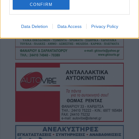
CONFIRM
8 Αυγούστου 2026, 19:33
Την Κυριακή 9 Αυγούστου η κηδεία του
Κωνσταντίνου Βογιατζή
Data Deletion
Data Access
Privacy Policy
8 Αυγούστου 2026, 19:28
Την Δευτέρα 10 Αυγούστου η κηδεία του
Κωνσταντίνου Πλεξίδα
8 Αυγούστου 2026, 19:13
Την Κυριακή 9 Αυγούστου η κηδεία της
Θωμαΐτσας Τσιούκα
8 Αυγούστου 2026, 17:42
Μετώπη: Χωρίς τις αισθήσεις του
ανασύρθηκε από την θάλασσα 43χρονος
8 Αυγούστου 2026, 17:14
Σε αναζήτηση λύσης για το χρόνιο
πρόβλημα των ανεπιτήρητων βοοειδών σε
κοινότητες του Δήμου Παλαμά