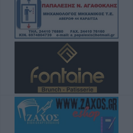
8 Αυγούστου 2026, 14:49
Ακυρώθηκε απόφαση του Περιφερειάρχη
Θεσσαλίας Δημ. Κουρέτα για το θαλάσσιο
σκι στη λίμνη Σμοκόβου
8 Αυγούστου 2026, 13:44
Συνεδρίαση Επιτροπής Εκτίμησης Κινδύνου
για τους ισχυρούς ανέμους και τις υψηλές
θερμοκρασίες
8 Αυγούστου 2026, 13:30
Την Κυριακή 9 Αυγούστου η κηδεία του
Αντώνιου Ηλ. Αντωνίου
8 Αυγούστου 2026, 13:02
Βλάβη στο δίκτυο υδροδότησης του Παλαμά
το μεσημέρι του Σαββάτου (8/8)
8 Αυγούστου 2026, 12:34
Λυκαβηττός: Πτώμα γυναίκας σε
προχωρημένη σήψη εντοπίστηκε κοντά
στους Αγίους Ισιδώρους