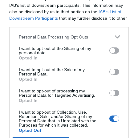
IAB’s list of downstream participants. This information may
8 Αυγούστου 2026, 22:58
also be disclosed by us to third parties on the
IAB’s List of
Ανασύρθηκε χωρίς τις αισθήσεις του
Downstream Participants
that may further disclose it to other
ηλικιωμένος από πηγάδι σε οικισμό της
third parties.
Αλεξανδρούπολης
Personal Data Processing Opt Outs
8 Αυγούστου 2026, 21:54
Χ. Παπαδημήτριου (Πρόεδρος ΔΕΥΑΚ): Στην
I want to opt-out of the Sharing of my
personal data.
παρούσα φάση δεν θα υπάρξουν αυξήσεις
Opted In
στους λογαριασμούς των καταναλωτών
I want to opt-out of the Sale of my
8 Αυγούστου 2026, 21:15
Personal Data.
Σίσκος Α. Βασίλειος: "Οι ηλίθιοι"
Opted In
8 Αυγούστου 2026, 20:55
I want to opt-out of processing my
Personal Data for Targeted Advertising.
Πάρος: Νεκρό 4χρονο παιδί σε πισίνα beach
Opted In
bar
I want to opt-out of Collection, Use,
8 Αυγούστου 2026, 19:35
Retention, Sale, and/or Sharing of my
Personal Data that Is Unrelated with the
Υπεγράφη η σύμβαση για την «Αναβάθμιση
Purposes for which it was collected.
υποδομών κεντρικής δομής του Μουσείου
Opted Out
Πόλης»