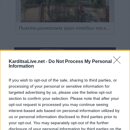
Η Αποκατάσταση Α.Ε. αναζητά για εργασία Νοσηλευτές και Βοηθούς Νοσηλευτές
Πωλείται μονοκατοικία τριών επιπέδων στο καταπράσινο Πευκόφυτο Καρδίτσας
KarditsaLive.net -
Do Not Process My Personal
Information
If you wish to opt-out of the sale, sharing to third parties, or
processing of your personal or sensitive information for
targeted advertising by us, please use the below opt-out
section to confirm your selection. Please note that after your
ΤΕΛΕΥΤΑΙΑ ΝΕΑ
opt-out request is processed you may continue seeing
interest-based ads based on personal information utilized by
Υψηλός κίνδυνος πυρκαγιάς την Κυριακή
us or personal information disclosed to third parties prior to
(9/8) σε μεγάλο τμήμα του ν. Καρδίτσας και
your opt-out. You may separately opt-out of the further
της υπόλοιπης Θεσσαλίας
disclosure of your personal information by third parties on the