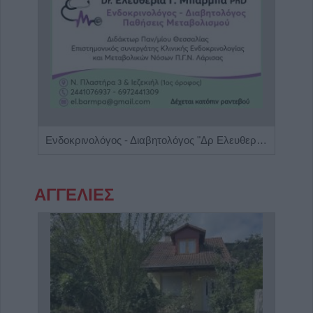
Πνευμονολόγος - Φυματιολόγος "Σπυρίδων Λ. Λαδιάς"
Ενδοκρινολόγος - Διαβητολόγος "Δρ Ελευθερία Γ. Μπάρμπα"
ΑΓΓΕΛΙΕΣ