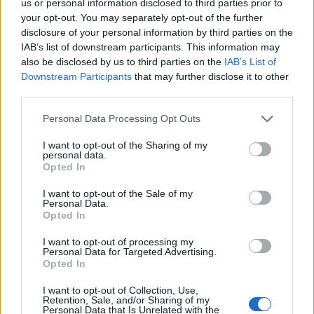
us or personal information disclosed to third parties prior to
ΤΕΛΕΥΤΑΙΑ ΝΕΑ
your opt-out. You may separately opt-out of the further
disclosure of your personal information by third parties on the
Την Δευτέρα 10 Αυγούστου η κηδεία του
IAB’s list of downstream participants. This information may
Κωνσταντίνου Πλεξίδα
also be disclosed by us to third parties on the
IAB’s List of
8 Αυγούστου 2026, 19:13
Downstream Participants
that may further disclose it to other
Την Κυριακή 9 Αυγούστου η κηδεία της
third parties.
Θωμαΐτσας Τσιούκα
Personal Data Processing Opt Outs
8 Αυγούστου 2026, 17:42
I want to opt-out of the Sharing of my
Μετώπη: Χωρίς τις αισθήσεις του
personal data.
ανασύρθηκε από την θάλασσα 43χρονος
Opted In
8 Αυγούστου 2026, 17:14
I want to opt-out of the Sale of my
Personal Data.
Σε αναζήτηση λύσης για το χρόνιο
Opted In
πρόβλημα των ανεπιτήρητων βοοειδών σε
κοινότητες του Δήμου Παλαμά
I want to opt-out of processing my
Personal Data for Targeted Advertising.
8 Αυγούστου 2026, 14:49
Opted In
Ακυρώθηκε απόφαση του Περιφερειάρχη
I want to opt-out of Collection, Use,
Θεσσαλίας Δημ. Κουρέτα για το θαλάσσιο
Retention, Sale, and/or Sharing of my
σκι στη λίμνη Σμοκόβου
Personal Data that Is Unrelated with the