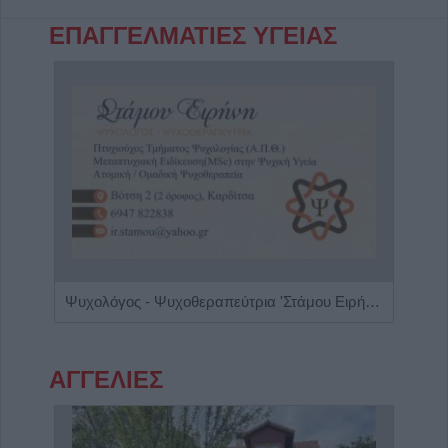
ΕΠΑΓΓΕΛΜΑΤΙΕΣ ΥΓΕΙΑΣ
πης"
Ψυχολόγος - Ψυχοθεραπεύτρια 'Στάμου Ειρήνη'
Ειδι
ΑΓΓΕΛΙΕΣ