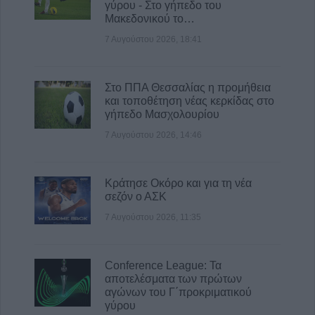
γύρου - Στο γήπεδο του
Ο Δήμος Σοφάδων παρουσιάζει τον Λεωνίδα
Μακεδονικού το…
Μπαλάφα στη Λουτροπηγή
7 Αυγούστου 2026, 18:41
8 Αυγούστου 2026, 09:09
Στο ΠΠΑ Θεσσαλίας η προμήθεια
και τοποθέτηση νέας κερκίδας στο
γήπεδο Μασχολουρίου
7 Αυγούστου 2026, 14:46
Κράτησε Οκόρο και για τη νέα
σεζόν ο ΑΣΚ
7 Αυγούστου 2026, 11:35
Conference League: Τα
αποτελέσματα των πρώτων
αγώνων του Γ΄προκριματικού
γύρου