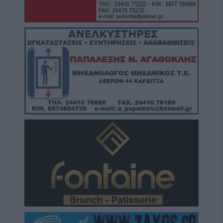
κοσμήματα
8 Αυγούστου 2026, 12:23
“Take a break…. μ’ έναν απολαυστικό king
coffee!”
8 Αυγούστου 2026, 12:22
Συλλυπητήριο μήνυμα της Ν.Ε. ΣΥΡΙΖΑ-ΠΣ
Καρδίτσας για την απώλεια του Λεωνίδα
Μητρίτσα
8 Αυγούστου 2026, 12:04
Την Κυριακή 9 Αυγούστου η κηδεία της
Βαΐας Κανέλη
8 Αυγούστου 2026, 11:39
Προσωρινή διακοπή νερού από τη ΔΕΥΑΚ
λόγω βλάβης στο κέντρο της Καρδίτσας
8 Αυγούστου 2026, 11:27
Τρίκαλα: Στα 1.352 μέτρα, δημιουργήθηκε
ένας μοναδικός χώρος αναψυχής στο