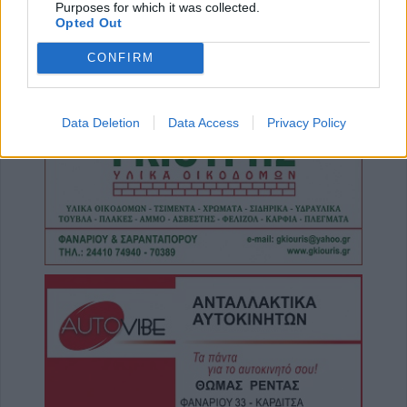
Purposes for which it was collected.
8 Αυγούστου 2026, 13:44
Opted Out
Συνεδρίαση Επιτροπής Εκτίμησης Κινδύνου
CONFIRM
για τους ισχυρούς ανέμους και τις υψηλές
θερμοκρασίες
8 Αυγούστου 2026, 13:30
Data Deletion
Data Access
Privacy Policy
Την Κυριακή 9 Αυγούστου η κηδεία του
Αντώνιου Ηλ. Αντωνίου
8 Αυγούστου 2026, 13:02
Βλάβη στο δίκτυο υδροδότησης του Παλαμά
το μεσημέρι του Σαββάτου (8/8)
8 Αυγούστου 2026, 12:34
Λυκαβηττός: Πτώμα γυναίκας σε
προχωρημένη σήψη εντοπίστηκε κοντά
στους Αγίους Ισιδώρους
8 Αυγούστου 2026, 12:26
Απάτη με πρόσχημα τη διακοπή ρεύματος
στη Φαρκαδόνα – 1.500 ευρώ και