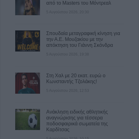
λεπτά!"
από το Masters του Μόντρεαλ
6 Αυγούστου 2026, 09:57
5 Αυγούστου 2026, 20:30
Ιός Δυτικού Νείλου: 23 νέα εγχώρια
κρούσματα και 2 θάνατοι την τελευταία
Σπουδαία μεταγραφική κίνηση για
εβδομάδα
την Α.Ε. Μουζακίου με την
6 Αυγούστου 2026, 08:52
απόκτηση του Γιάννη Σκόνδρα
5 Αυγούστου 2026, 19:38
Στη Χαλ με 20 εκατ. ευρώ ο
Κωνσταντής Τζολάκης!
5 Αυγούστου 2026, 12:53
Ανάκληση ειδικής αθλητικής
αναγνώρισης για τέσσερα
ποδοσφαιρικά σωματεία της
Καρδίτσας
5 Αυγούστου 2026, 10:15