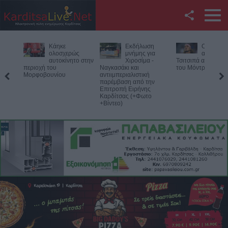
Facebook
Εκδήλωση
Ο Φονσέκα
Η Ε.Ο.Α.Σ
Twitter
μνήμης για
απέκλεισε τον
καταδικάζ
Χιροσίμα -
Τσιτσιπά από το Masters
σύλληψη 
Ναγκασάκι και
του Μόντρεαλ
προέδρου του Εργ
YouTube
αντιιμπεριαλιστική
Κέντρου Λάρισας
παρέμβαση από την
Επιτροπή Ειρήνης
Αναζήτηση
Καρδίτσας (+Φωτο
+Βίντεο)
RSS
Επικοινωνία με το
KarditsaLive.Net