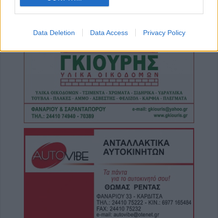
ηλεκτροδότησης την Παρασκευή (7/8) σε
Ιτέα, Άγιο Γεώργιο, Γεώργιο Καραϊσκάκη,
Κρανιά, Καππά, Φύλλο και Αμπελώνα
Data Deletion
Data Access
Privacy Policy
6 Αυγούστου 2026, 15:00
Εντοπίστηκε νέα μεγάλη φυτεία κάνναβης
στην Φθιώτιδα
6 Αυγούστου 2026, 14:36
1 νεκρός και 22 τραυματίες σε 20 τροχαία
ατυχήματα τον Ιούλιο στη Θεσσαλία
6 Αυγούστου 2026, 14:32
ΥΠΑΑΤ: Άνοιξε η πλατφόρμα για ενισχύσεις
de minimis ύψους 24,6 εκατ. ευρώ σε
παραγωγούς
6 Αυγούστου 2026, 14:26
Την Παρασκευή (7/8) η δεύτερη πληρωμή σε
τρίτεκνες και πολύτεκνες μητέρες ή
τρίτεκνους και πολύτεκνους μονογονείς
πατέρες του Λογαριασμού Αγροτικής Εστίας