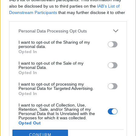
Δημόσιες Σ.Α.Ε.Κ.: 860 τμήματα και 95
also be disclosed by us to third parties on the
IAB’s List of
ειδικότητες για το 2026-2027
Downstream Participants
that may further disclose it to other
6 Αυγούστου 2026, 17:21
third parties.
Την Παρασκευή (7/8) η δεύτερη καταβολή
Personal Data Processing Opt Outs
του βοηθήματος του ΛΑΕ-ΟΠΕΚΑ
I want to opt-out of the Sharing of my
6 Αυγούστου 2026, 16:31
personal data.
Νεκρός 75χρονος σε αγροτική περιοχή του
Opted In
Δομενίκου – Πιθανό παθολογικό αίτιο
I want to opt-out of the Sale of my
Personal Data.
6 Αυγούστου 2026, 16:27
Opted In
Απολογισμός ΕΛ.ΑΣ. Θεσσαλίας: 574
συλλήψεις και δεκάδες εξιχνιάσεις τον Ιούλιο
I want to opt-out of processing my
Personal Data for Targeted Advertising.
6 Αυγούστου 2026, 16:09
Opted In
ΥΠΑΑΤ: 38,1 εκατ. ευρώ για την ενίσχυση
I want to opt-out of Collection, Use,
κτηνοτρόφων που επλήγησαν από
Retention, Sale, and/or Sharing of my
Personal Data that Is Unrelated with the
ζωονόσους
Purposes for which it was collected.
Opted Out
6 Αυγούστου 2026, 15:26
Προγραμματισμένες διακοπές
CONFIRM