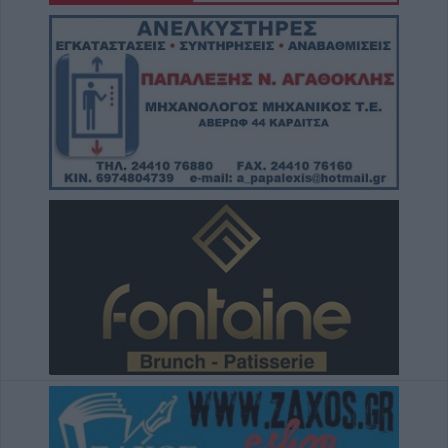
6 Αυγούστου 2026, 13:56
Ανακοινώθηκε επίσημα ο Δημήτρης
Γιαννούλης στον ΠΑΟΚ
6 Αυγούστου 2026, 13:45
Βανδαλισμοί στο τουριστικό περίπτερο
πληροφοριών στη διασταύρωση Καστανιάς -
Καταφυγίου και Ραχούλας
6 Αυγούστου 2026, 13:35
Κυκλοφοριακές ρυθμίσεις στην Δ.Κ.
Μορφοβουνίου 10-20 Αυγούστου
6 Αυγούστου 2026, 13:13
Την Πέμπτη 6 Αυγούστου η κηδεία της
Μαρίας Μουτσάνα
6 Αυγούστου 2026, 12:58
Εκδόθηκε από το Δασαρχείο Καρδίτσας η
Δασική Ρυθμιστική Διάταξη Θήρας για την
κυνηγετική περίοδο 2026-27