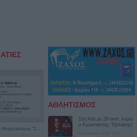
ΑΤΙΕΣ
ΑΘΛΗΤΙΣΜΟΣ
Στη Χαλ με 20 εκατ. ευρώ
ο Κωνσταντής Τζολάκης!
Πνευμονολόγος - Φυματιολόγος "Σπυρίδων Λ. Λαδιάς"
Ρευματολόγος "Γεωργία Τσέλιου - Κατσούλη"
5 Αυγούστου 2026, 12:53