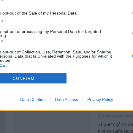
43100
o opt-out of the Sale of my Personal Data.
2441076351
ΤΕΛΕΥΤΑΙ
In
6980003857
Τα προσωρινά α
to opt-out of processing my Personal Data for Targeted
τις 116 προσλήψ
ing.
καθαριότητα τω
In
μονάδων του Δή
o opt-out of Collection, Use, Retention, Sale, and/or Sharing
5 Αυγούστου 2026, 14:21
ersonal Data that Is Unrelated with the Purposes for which it
lected.
Σε Άρτα και Βρα
Out
Μητροπολίτης κ.
διήμερο 7-8 Αυ
CONFIRM
5 Αυγούστου 2026, 14:05
Σοφάδες: Ολοκλ
Data Deletion
Data Access
Privacy Policy
ασφαλτόστρωση 
οδών Ανθέων κα
5 Αυγούστου 2026, 13:59
Συμμετοχή σε αν
κινητοποιήσεις 