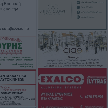
κή Επιτροπή
εις και την
υ καταβάλλεται το
σε 91.455
ρώ για τον
ογόζινου και την
των
ών αναχωμάτων
ατ. ευρώ ο
λάκης!
 θέματα για λήψη