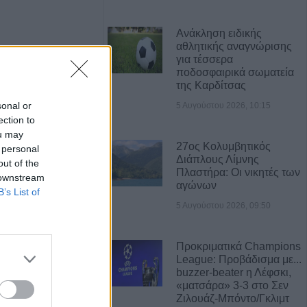
Ανάκληση ειδικής
αθλητικής αναγνώρισης
για τέσσερα
ποδοσφαιρικά σωματεία
της Καρδίτσας
sonal or
5 Αυγούστου 2026, 10:15
ection to
ou may
27ος Κολυμβητικός
 personal
Διάπλους Λίμνης
out of the
Πλαστήρα: Οι νικητές των
 downstream
αγώνων
Η Αποκατάσταση Α.Ε. αναζητά για εργασία Νοσηλευτές και Βοηθούς Νοσηλευτές
Πωλείται μονοκατοικία τριών επιπέδων στο καταπράσινο Πευκόφυτο Καρδίτσας
B’s List of
5 Αυγούστου 2026, 09:50
Προκριματικά Champions
League: Προβάδισμα με...
buzzer-beater η Λέφσκι,
«ματσάρα» 3-3 στο Σεν
Ζιλουάζ-Μπόντο/Γκλιμτ