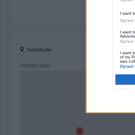
I want t
Opted 
I want 
Advertis
Opted 
Τοποθεσία
I want t
of my P
was col
Οδηγίες χάρτη
Opted 