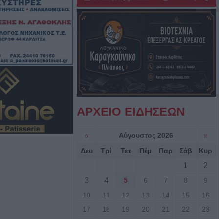
σε 12 λεπτά (!)
ακή Επιτροπή
ς: "Κάτω τα
ρόεδρο του
ου Λάρισας!"
σε σοβαρά
ΑΡΧΕΙΟ ΕΙΔΗΣΕΩΝ
ωριό των
«
Αύγουστος 2026
»
Δευ
Τρί
Τετ
Πέμ
Παρ
Σάβ
Κυρ
κρασίες του
μάζουν τα
1
2
τοκινήτου
3
4
5
6
7
8
9
ό κάθε άλλη
10
11
12
13
14
15
16
17
18
19
20
21
22
23