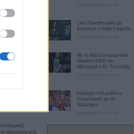
5 Αυγούστου 2026, 07:55
Α ΝΕΑ
Στον Παναθηναϊκό με
ποτελέσματα για
δανεισμό ο Λιβάι Γκαρσία
εις ατόμων στην
5 Αυγούστου 2026, 07:51
ν σχολικών
μου Καρδίτσας
Με το δεξί στο τουρνουά
Masters 1000 του
γκιανά ο
Μόντρεαλ ο Στ. Τσιτσιπάς
 Τιμόθεος το
4 Αυγούστου 2026, 23:24
γούστου
Κόλλησε στο μηδέν ο
ηρώθηκε η
Ολυμπιακός με τη
σε τμήματα των
Ναϊμέγκεν
ι Κολοκοτρώνη
4 Αυγούστου 2026, 22:55
τιπολεμικές
στη Θεσσαλία από