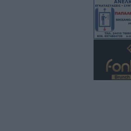
αποφάσεων μέσα 
στην Περιφερει
Θεσσαλίας
5 Αυγούστου 2026, 12:45
ΑΔΕΔΥ Καρδίτσα
χέρια από τον π
Εργατικού Κέντρ
5 Αυγούστου 2026, 12:16
Κριάρι τραυμάτι
ηλικιωμένη σε χ
Τρικάλων
5 Αυγούστου 2026, 11:56
Οι υψηλές θερμο
Αυγούστου δοκι
ελαστικά του αυ
περισσότερο απ
εποχή
5 Αυγούστου 2026, 11:51