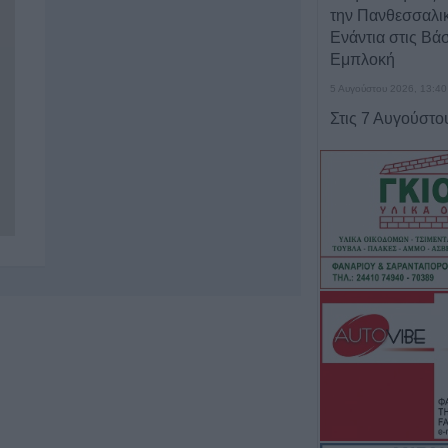
την Πανθεσσαλι
Ενάντια στις Βάσ
Εμπλοκή
5 Αυγούστου 2026, 13:40
Στις 7 Αυγούστο
Αδειοδωρόσημο 
οικοδόμους
5 Αυγούστου 2026, 13:10
Έργο 750.000 ευ
καθαρισμό του Ρ
αποκατάσταση 
αντιπλημμυρικ
5 Αυγούστου 2026, 13:07
Στη Χαλ με 20 εκ
Κωνσταντής Τζο
5 Αυγούστου 2026, 12:53
"Ξεπέταξαν" 102