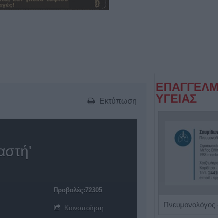
ΕΠΑΓΓΕΛΜ
ΥΓΕΙΑΣ
Εκτύπωση
αστή'
Προβολές:72305
Ειδικός Παθολόγος - Διαβητολόγος 'Κωνσταντίνος Απ. Κουτσιανάς"
Κοινοποίηση