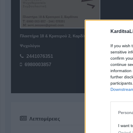
KarditsaL
Πλαστήρα 18 & Κρατερού 2, Καρδίτσα 43100
If you wish 
Ψυχολόγοι
sensitive in
2441076351
confirm you
continue se
6980003857
information 
further disc
participants
Downstream 
Persona
Λεπτομέρειες
I want t
Opted 