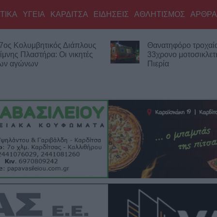
ΤΙΚΑ
ΥΓΕΙΑ
ΚΑΡΔΙΤΣΑ
ΕΙΔΗΣΕΙΣ
ΑΘΛΗΤΙΣΜΟΣ
ΑΡΘΡΑ
 Διάπλους
Θανατηφόρο τροχαίο για
ι νικητές
33χρονο μοτοσικλετιστή στην
Πιερία
πλατ
των 