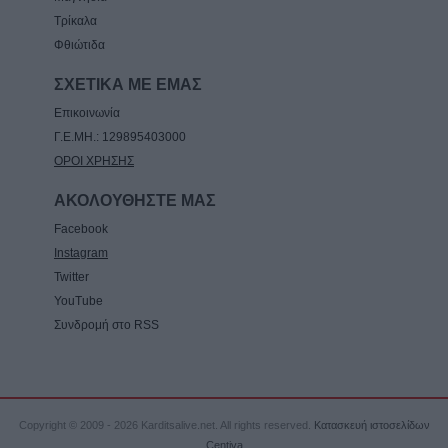
Τρίκαλα
5 Αυγούστου 2026, 15:48
Φθιώτιδα
Τάσος Τσιαπλές: Μεγάλες οι ευθύνες
κυβέρνησης και περιφέρειας Θεσσαλίας, για
ΣΧΕΤΙΚΑ ΜΕ ΕΜΑΣ
την επανεμφάνιση της ευλογιάς
Επικοινωνία
5 Αυγούστου 2026, 15:40
Γ.Ε.ΜΗ.: 129895403000
ΟΡΟΙ ΧΡΗΣΗΣ
ΑΚΟΛΟΥΘΗΣΤΕ ΜΑΣ
Facebook
Instagram
Twitter
YouTube
Συνδρομή στο RSS
Copyright © 2009 - 2026 Karditsalive.net. All rights reserved.
Κατασκευή ιστοσελίδων
Centiva