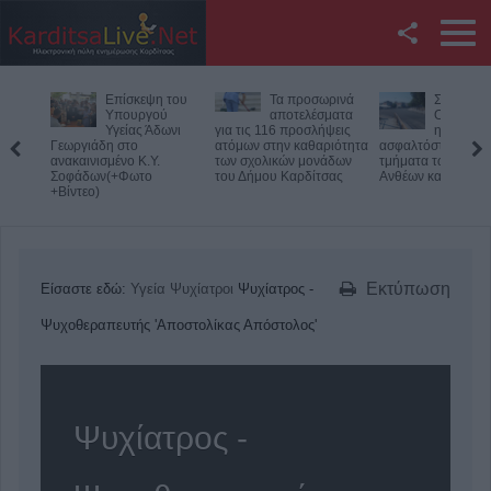
Facebook
Επίσκεψη του
Τα προσωρινά
Σοφάδες:
Twitter
Υπουργού
αποτελέσματα
Ολοκληρ
Υγείας Άδωνι
για τις 116 προσλήψεις
η
Γεωργιάδη στο
ατόμων στην καθαριότητα
ασφαλτόστρωση σ
YouTube
ανακαινισμένο Κ.Y.
των σχολικών μονάδων
τμήματα των οδών
Σοφάδων(+Φωτο
του Δήμου Καρδίτσας
Ανθέων και Κολοκ
+Βίντεο)
Αναζήτηση
RSS
Εκτύπωση
Είσαστε εδώ:
Υγεία
Ψυχίατροι
Ψυχίατρος -
Επικοινωνία με το
KarditsaLive.Net
Ψυχοθεραπευτής 'Αποστολίκας Απόστολος'
Ψυχίατρος -