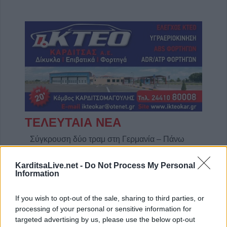
ΤΕΛΕΥΤΑΙΑ ΝΕΑ
Σύγκρουση δύο τραμ στη Γερμανία – Πάνω
από 20 τραυματίες
KarditsaLive.net -
Do Not Process My Personal
6 Αυγούστου 2026, 21:11
Information
Συρία: Δύο νεκροί και 13 τραυματίες από
έκρηξη βόμβας σε λεωφορείο
If you wish to opt-out of the sale, sharing to third parties, or
6 Αυγούστου 2026, 20:28
processing of your personal or sensitive information for
targeted advertising by us, please use the below opt-out
Έκτακτος ψεκασμός και μέτρα προστασίας