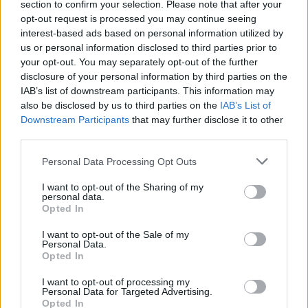
section to confirm your selection. Please note that after your
για τον Ιό του Δυτικού Νείλου στην Δ.Κ.
opt-out request is processed you may continue seeing
Κυψέλης
interest-based ads based on personal information utilized by
6 Αυγούστου 2026, 19:35
us or personal information disclosed to third parties prior to
your opt-out. You may separately opt-out of the further
Χαλκίδα: Γυναίκα έπεσε από την Υψηλή
disclosure of your personal information by third parties on the
Γέφυρα και σώθηκε στα νερά του Ευβοϊκού
IAB’s list of downstream participants. This information may
6 Αυγούστου 2026, 19:32
also be disclosed by us to third parties on the
IAB’s List of
Καλαμπάκα: Πυροσβέστες απεγκλώβισαν
Downstream Participants
that may further disclose it to other
ηλικιωμένο μετά από πτώση στη Νέα Ζωή
third parties.
6 Αυγούστου 2026, 19:29
Personal Data Processing Opt Outs
Τροχαίο στην Αγιά: Μοτοσικλέτα
I want to opt-out of the Sharing of my
συγκρούστηκε με νταλίκα – Στο νοσοκομείο
personal data.
ο οδηγός
Opted In
6 Αυγούστου 2026, 19:15
I want to opt-out of the Sale of my
Personal Data.
Άνω Λιόσια: Συνελήφθησαν δύο άνδρες για
Opted In
τον θάνατο 72χρονου που βρέθηκε σε
αυτοκίνητο
I want to opt-out of processing my
Personal Data for Targeted Advertising.
6 Αυγούστου 2026, 17:50
Opted In