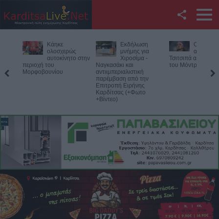
Facebook
Εκδήλωση
Ο Φονσέκα
Η Ε.Ο.Α.Σ
Twitter
μνήμης για
απέκλεισε τον
καταδικάζ
Χιροσίμα -
Τσιτσιπά από το Masters
σύλληψη 
Ναγκασάκι και
του Μόντρεαλ
προέδρου του Εργ
YouTube
αντιιμπεριαλιστική
Κέντρου Λάρισας
παρέμβαση από την
Επιτροπή Ειρήνης
Αναζήτηση
Καρδίτσας (+Φωτο
+Βίντεο)
RSS
Επικοινωνία με το
KarditsaLive.Net