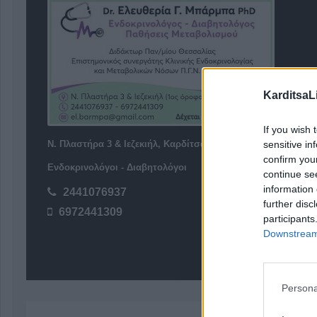
KarditsaL
If you wish 
sensitive in
Ν. Πλαστήρα 3 & Ιεζεκιήλ, Καρδίτσα 43100
confirm you
Ενδοκρινολόγοι - Διαβητολόγοι
continue se
information 
2441076937
further disc
6972441309
participants
Downstream 
Persona