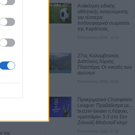
Ανάκληση ειδικής
αθλητικής αναγνώρισης
Α ΝΕΑ
για τέσσερα
ποδοσφαιρικά σωματεία
ο Δασαρχείο
της Καρδίτσας
ική Ρυθμιστική
5 Αυγούστου 2026, 10:15
ια την κυνηγετική
7
27ος Κολυμβητικός
Διάπλους Λίμνης
ύο άτομα για
Πλαστήρα: Οι νικητές των
τιστή του
αγώνων
ριοχή του
5 Αυγούστου 2026, 09:50
Προκριματικά Champions
φθη 22χρονος για
League: Προβάδισμα με...
 εις βάρος
buzzer-beater η Λέφσκι,
τείται ο συνεργός
«ματσάρα» 3-3 στο Σεν
Ζιλουάζ-Μπόντο/Γκλιμτ
5 Αυγούστου 2026, 07:55
η της