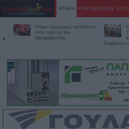
ΑΡΧΙΚΗ
ΡΟΗ ΕΙΔΗΣΕΩΝ
ΑΓΡΟ
ητο
Επίσκεψη του Υπουργού
Τ
Υγείας Άδωνι Γεωργιάδη στο
γ
ανακαινισμένο Κ.Y.
ατόμων στη
Σοφάδων(+Φωτο +Βίντεο)
μονάδων το