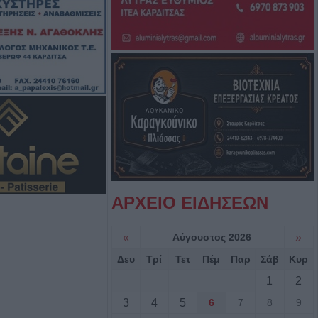
(+Βίντεο)
υγούστου το
νο της Αγορής
itiko” και
 παλιά…
ξει την πρόκριση
ΑΡΧΕΙΟ ΕΙΔΗΣΕΩΝ
νής με
«
Αύγουστος 2026
»
Λάρισα – Στο
Δευ
Τρί
Τετ
Πέμ
Παρ
Σάβ
Κυρ
ηγός του
1
2
3
4
5
6
7
8
9