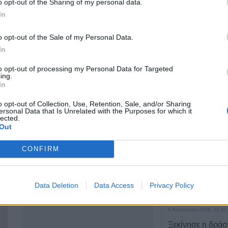
o opt-out of the Sharing of my personal data.
Ν. Πλαστήρα 3 &
In
ΤΕΛΕΥΤΑΙ
Ιεζεκιήλ, Καρδίτσα
o opt-out of the Sale of my Personal Data.
43100
Εκδόθηκε από τ
In
Καρδίτσας η Δασ
2441076937
Διάταξη Θήρας γ
to opt-out of processing my Personal Data for Targeted
ing.
περίοδο 2026-2
6972441309
In
6 Αυγούστου 2026, 11:27
Ιστοσελίδα
o opt-out of Collection, Use, Retention, Sale, and/or Sharing
Συνελήφθησαν δ
ersonal Data that Is Unrelated with the Purposes for which it
lected.
κλοπή μετασχημα
Out
ΔΕΔΔΗΕ στην πε
Τυρνάβου
CONFIRM
6 Αυγούστου 2026, 11:07
Λάρισα: Συνελή
απόπειρα απάτης
Data Deletion
Data Access
Privacy Policy
γυναίκας - Αναζη
6 Αυγούστου 2026, 11:00
Ξεκίνησε η δράσ