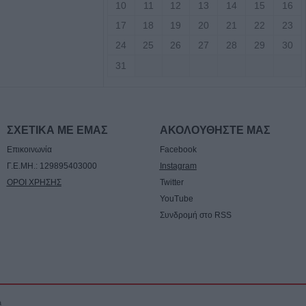
10
11
12
13
14
15
16
σε γήπεδο στην
ρός 24χρονος
17
18
19
20
21
22
23
24
25
26
27
28
29
30
31
ογραμματική
 εκπόνηση της
σκευής της
ρας Κοράκου
ΣΧΕΤΙΚΑ ΜΕ ΕΜΑΣ
ΑΚΟΛΟΥΘΗΣΤΕ ΜΑΣ
Επικοινωνία
Facebook
ς αυτοκίνητο
Γ.Ε.ΜΗ.: 129895403000
Instagram
ου Μορφοβουνίου
ΟΡΟΙ ΧΡΗΣΗΣ
Twitter
YouTube
Συνδρομή στο RSS
υγούστου το
υνο του
Αναγνωστόπουλου
ς για Χιροσίμα -
τιιμπεριαλιστική
a