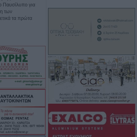
ο Παυσίλυπο για
η των
ετικά τα πρώτα
: "Συναινετικά οι
ρέτα-Αγοραστού,
ην περιφερειακή
ίας, ξεπέταξαν
2 λεπτά!"
ου: 23 νέα
τα και 2 θάνατοι
βδομάδα
ος στην Άρτα και
μου Αργιθέας:
ά σε