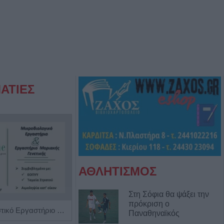
ΑΤΙΕΣ
ΑΘΛΗΤΙΣΜΟΣ
Στη Σόφια θα ψάξει την
πρόκριση ο
Ιδιωτικό Διαγνωστικό Εργαστήριο "Βιοmedicine"
Παιδίατρος - Νεογνολόγος "Κάριν Αδάμου - Kraaijenbrink"
Παναθηναϊκός