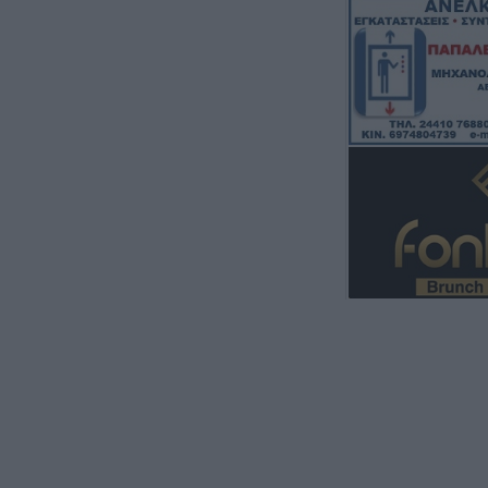
μετασχηματιστή 
6 Αυγούστου 2026, 08:16
Την Κυριακή 9 Α
ετήσιο μνημόσυ
Κλήμου
6 Αυγούστου 2026, 07:42
“Calimera” με “sp
συνταγές όπως
5 Αυγούστου 2026, 23:58
Στη Σόφια θα ψά
ο Παναθηναϊκός
5 Αυγούστου 2026, 23:33
Σύγκρουση μηχα
αυτοκίνητο στη 
νοσοκομείο ο οδ
δικύκλου
5 Αυγούστου 2026, 22:45