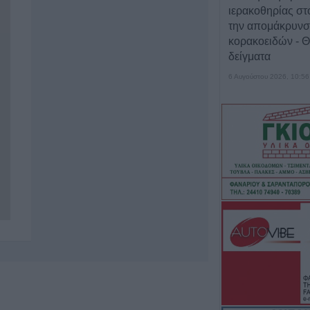
ιερακοθηρίας στ
την απομάκρυνσ
κορακοειδών - Θ
δείγματα
6 Αυγούστου 2026, 10:56
ΛΑ.ΣΥ. Θεσσαλίας
παρατάξεις Κου
που αποτελούν τ
επιτροπή Θεσσαλ
102 θέματα, σε 1
6 Αυγούστου 2026, 09:57
Ιός Δυτικού Νείλ
εγχώρια κρούσμα
την τελευταία ε
6 Αυγούστου 2026, 08:52
Διακοπές ρεύματ
σε τμήμα του Δή
Έκρηξη και φωτι