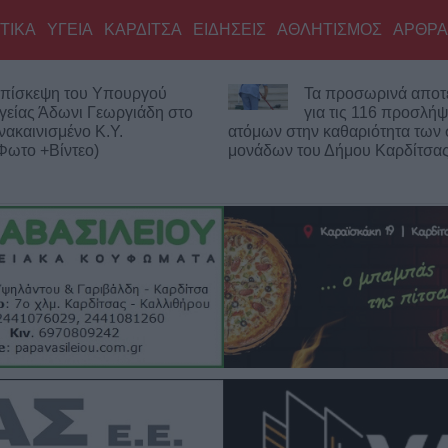
ΤΙΚΑ
ΥΓΕΙΑ
ΚΑΡΔΙΤΣΑ
ΕΙΔΗΣΕΙΣ
ΑΘΛΗΤΙΣΜΟΣ
ΑΡΘΡΑ
α προσωρινά αποτελέσματα
Σοφάδες: Ολοκληρώ
ια τις 116 προσλήψεις
ασφαλτόστρωση σε 
ν καθαριότητα των σχολικών
των οδών Ανθέων κ
υ Δήμου Καρδίτσας
Κολοκοτρώνη