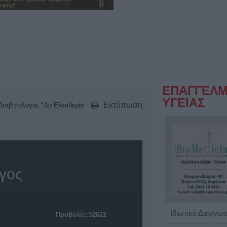
ΕΠΑΓΓΕΛΜ
ΥΓΕΙΑΣ
Εκτύπωση
Διαβητολόγος "Δρ Ελευθερία
όγος
Διαιτολόγος - Διατροφολόγος "Νικόλαος Ι. Ντελής"
Προβολές:52621