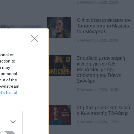
5 Αυγούστου 2026, 23:33
Ο Φονσέκα απέκλεισε τον
Τσιτσιπά από το Masters
του Μόντρεαλ
5 Αυγούστου 2026, 20:30
sonal or
Σπουδαία μεταγραφική
ection to
κίνηση για την Α.Ε.
ou may
Μουζακίου με την
 personal
απόκτηση του Γιάννη
out of the
Σκόνδρα
Πωλείται μονοκατοικία τριών επιπέδων στο καταπράσινο Πευκόφυτο Καρδίτσας
Η Αποκατάσταση Α.Ε. αναζητά για εργασία Νοσηλευτές και Βοηθούς Νοσηλευτές
 downstream
5 Αυγούστου 2026, 19:38
B’s List of
Στη Χαλ με 20 εκατ. ευρώ
ο Κωνσταντής Τζολάκης!
5 Αυγούστου 2026, 12:53