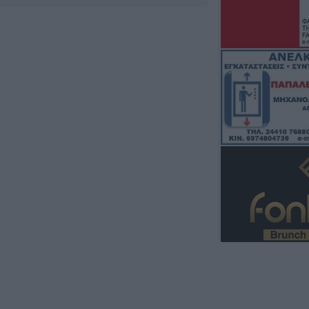
του ν. Καρδίτσας
υπόλοιπης Θεσσ
8 Αυγούστου 2026, 22:58
Ανασύρθηκε χωρί
του ηλικιωμένος
οικισμό της Αλ
8 Αυγούστου 2026, 21:54
Χ. Παπαδημήτρι
ΔΕΥΑΚ): Στην π
θα υπάρξουν αυ
λογαριασμούς τ
8 Αυγούστου 2026, 21:15
Σίσκος Α. Βασίλει
8 Αυγούστου 2026, 20:55
Πάρος: Νεκρό 4χ
πισίνα beach ba
8 Αυγούστου 2026, 19:35