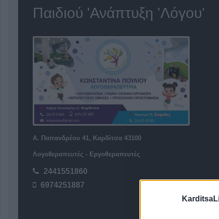
Παιδιού 'Ανάπτυξη 'Λόγου'
Α. Παπανδρέου 41, Καρδίτσα 43100
Λογοθεραπευτές - Εργοθεραπευτές
2441551860
6974251887
KarditsaL