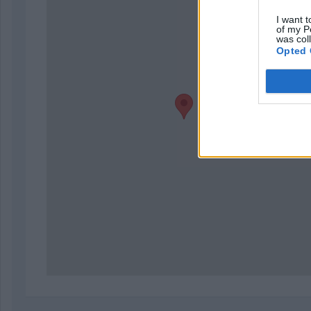
I want t
of my P
was col
Opted 