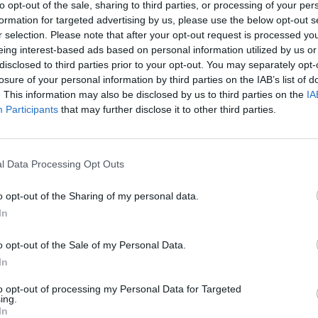
to opt-out of the sale, sharing to third parties, or processing of your per
formation for targeted advertising by us, please use the below opt-out s
r selection. Please note that after your opt-out request is processed y
eing interest-based ads based on personal information utilized by us or
disclosed to third parties prior to your opt-out. You may separately opt-
Α. Παπανδρέου 41,
losure of your personal information by third parties on the IAB’s list of
ΤΕΛΕΥΤΑΙ
. This information may also be disclosed by us to third parties on the
IA
Καρδίτσα 43100
Participants
that may further disclose it to other third parties.
Συλλήψεις σε Λ
2441551860
και Τρίκαλα για 
6974251887
ησυχίας, παραβά
l Data Processing Opt Outs
αιγιαλό, ναρκωτ
υπό μέθη
o opt-out of the Sharing of my personal data.
9 Αυγούστου 2026, 10:27
In
Διάθεση 1.800 
γεννητόρων κυν
o opt-out of the Sale of my Personal Data.
φασιανού από το
In
Μπαλάνου στο Μ
to opt-out of processing my Personal Data for Targeted
9 Αυγούστου 2026, 09:38
ing.
Από τη Γη στη Σ
In