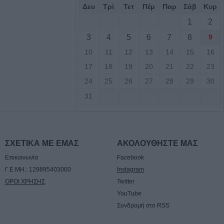
Δευ
Τρί
Τετ
Πέμ
Παρ
Σάβ
Κυρ
βαση για την
ποδομών
1
2
 του Μουσείου
3
4
5
6
7
8
9
10
11
12
13
14
15
16
17
18
19
20
21
22
23
Αυγούστου η
24
25
26
27
28
29
30
ταντίνου
31
 Αυγούστου η
ταντίνου Πλεξίδα
ΣΧΕΤΙΚΑ ΜΕ ΕΜΑΣ
ΑΚΟΛΟΥΘΗΣΤΕ ΜΑΣ
Επικοινωνία
Facebook
Αυγούστου η
Γ.Ε.ΜΗ.: 129895403000
Instagram
ΐτσας Τσιούκα
ΟΡΟΙ ΧΡΗΣΗΣ
Twitter
YouTube
ις αισθήσεις του
Συνδρομή στο RSS
 την θάλασσα