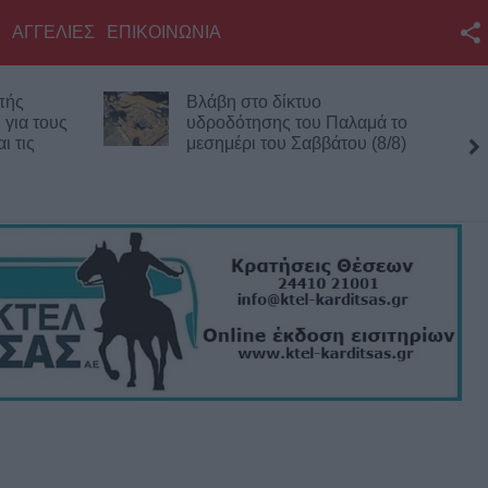
ΑΓΓΕΛΙΕΣ
ΕΠΙΚΟΙΝΩΝΙΑ
Facebook
πής
Βλάβη στο δίκτυο
Twitter
 για τους
υδροδότησης του Παλαμά το
ι τις
μεσημέρι του Σαββάτου (8/8)
YouTube
Αναζήτηση
RSS
Επικοινωνία με το
KarditsaLive.Net