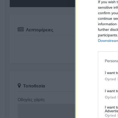
If you wish 
sensitive in
confirm you
continue se
information 
further disc
Λεπτομέρειες
participants
Downstream 
Persona
I want t
Opted 
Τοποθεσία
I want t
Opted 
Οδηγίες χάρτη
I want 
Advertis
Opted 