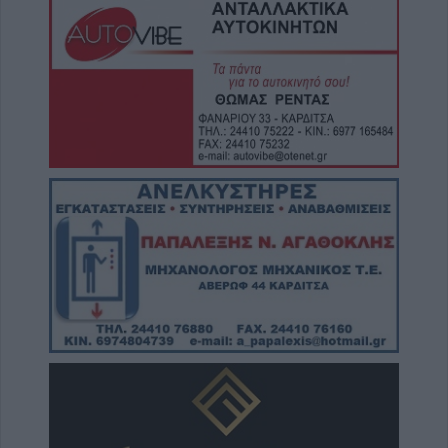
Για ό,τι κι αν ψάχνεις, συνεργείο αυτοκινήτων
“Βούζας” και έχεις τη λύση!
9 Αυγούστου 2026, 09:14
Υπ. Μεταφορών: Οριστική λύση στο ζήτημα
των πινακίδων κυκλοφορίας - Ποιές αλλαγές
θα γίνουν
9 Αυγούστου 2026, 08:17
Την Κυριακή 9 Αυγούστου η κηδεία του
Αθανάσιου Λαζαρίδη
9 Αυγούστου 2026, 08:05
Υψηλός κίνδυνος πυρκαγιάς την Κυριακή
(9/8) σε μεγάλο τμήμα του ν. Καρδίτσας και
της υπόλοιπης Θεσσαλίας
8 Αυγούστου 2026, 22:58
Ανασύρθηκε χωρίς τις αισθήσεις του
ηλικιωμένος από πηγάδι σε οικισμό της
Αλεξανδρούπολης