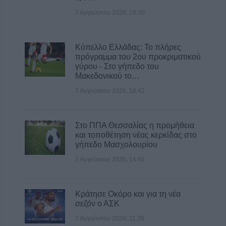
Την Δευτέρα 10 Αυγούστου η κηδεία του
7 Αυγούστου 2026, 19:30
Κωνσταντίνου Πλεξίδα
8 Αυγούστου 2026, 19:13
Κύπελλο Ελλάδας: Το πλήρες
Την Κυριακή 9 Αυγούστου η κηδεία της
πρόγραμμα του 2ου προκριματικού
Θωμαΐτσας Τσιούκα
γύρου - Στο γήπεδο του
Μακεδονικού το…
8 Αυγούστου 2026, 17:42
7 Αυγούστου 2026, 18:41
Μετώπη: Χωρίς τις αισθήσεις του
ανασύρθηκε από την θάλασσα 43χρονος
8 Αυγούστου 2026, 17:14
Στο ΠΠΑ Θεσσαλίας η προμήθεια
και τοποθέτηση νέας κερκίδας στο
γήπεδο Μασχολουρίου
7 Αυγούστου 2026, 14:46
Κράτησε Οκόρο και για τη νέα
σεζόν ο ΑΣΚ
7 Αυγούστου 2026, 11:35