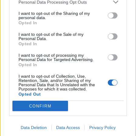
Personal Data Processing Opt Outs
I want to opt-out of the Sharing of my
ΑΓΓΕΛΙΕΣ
personal data.
Opted In
I want to opt-out of the Sale of my
Personal Data.
Opted In
I want to opt-out of processing my
Personal Data for Targeted Advertising.
Opted In
I want to opt-out of Collection, Use,
Retention, Sale, and/or Sharing of my
Personal Data that Is Unrelated with the
Purposes for which it was collected.
Opted Out
Πωλείται μονοκατοικία τριών επιπέδων στο καταπράσινο Πευκόφυτο Καρδίτσας
Η Αποκατάσταση Α.Ε. αναζητά για εργασία Νοσηλευτές και Βοηθούς Νοσηλευτές
CONFIRM
Data Deletion
Data Access
Privacy Policy