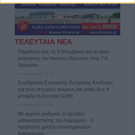
ΤΕΛΕΥΤΑΙΑ ΝΕΑ
Παράταση έως τις 9 Νοεμβρίου για το έργο
επέκτασης του δικτύου ύδρευσης στην Τ.Κ.
Αργυρίου
9 Αυγούστου 2026, 15:38
Συνεδρίαση Επιτροπής Εκτίμησης Κινδύνου
για τους ισχυρούς ανέμους και ριπές έως 9
μποφόρ τη Δευτέρα (10/8)
9 Αυγούστου 2026, 14:33
Με αργούς ρυθμούς οι εξελίξεις
μετεγκατάστασης του Λαμπερού - Τι
προβλέπει μελέτη υποστηρικτικών
διαδικασιών