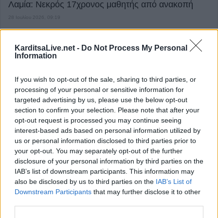
Λαμία: Νεκρός 17χρονος μαθητής από ανακοπή
28 Ιουλίου 2026, 09:19
επιστροφή στην κορυφή
KarditsaLive.net -
Do Not Process My Personal
Information
ΕΠΑΓΓΕΛΜΑΤΙΕΣ ΥΓΕΙΑΣ
If you wish to opt-out of the sale, sharing to third parties, or
processing of your personal or sensitive information for
targeted advertising by us, please use the below opt-out
section to confirm your selection. Please note that after your
opt-out request is processed you may continue seeing
interest-based ads based on personal information utilized by
us or personal information disclosed to third parties prior to
your opt-out. You may separately opt-out of the further
disclosure of your personal information by third parties on the
IAB’s list of downstream participants. This information may
also be disclosed by us to third parties on the
IAB’s List of
Downstream Participants
that may further disclose it to other
third parties.
Χειρουργός Ουρολόγος - Ανδρολόγος "Γρηγόρης Α. Καρπενησιώτης"