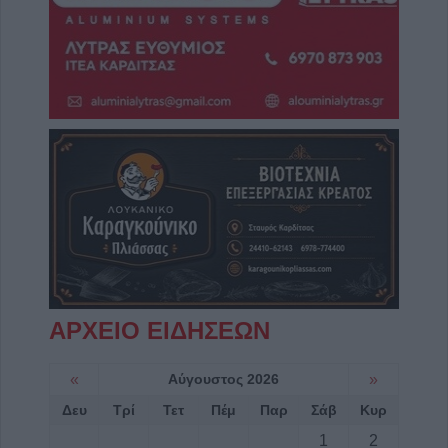
ΑΡΧΕΙΟ ΕΙΔΗΣΕΩΝ
«
Αύγουστος 2026
»
Δευ
Τρί
Τετ
Πέμ
Παρ
Σάβ
Κυρ
1
2