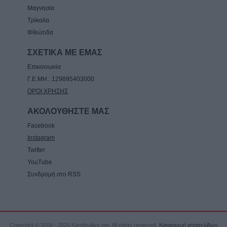
Μαγνησία
Τρίκαλα
Φθιώτιδα
ΣΧΕΤΙΚΑ ΜΕ ΕΜΑΣ
Επικοινωνία
Γ.Ε.ΜΗ.: 129895403000
ΟΡΟΙ ΧΡΗΣΗΣ
ΑΚΟΛΟΥΘΗΣΤΕ ΜΑΣ
Facebook
Instagram
Twitter
YouTube
Συνδρομή στο RSS
Copyright © 2009 - 2026 Karditsalive.net. All rights reserved.
Κατασκευή ιστοσελίδων