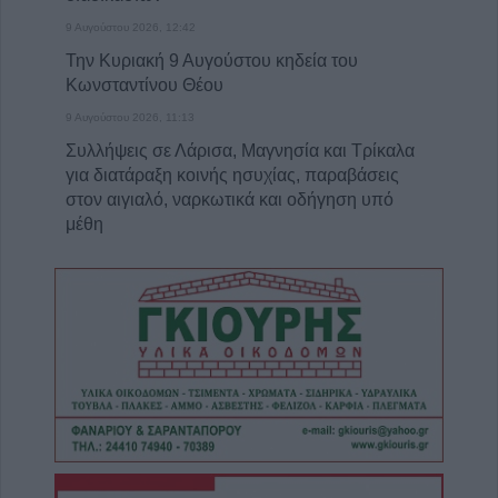
9 Αυγούστου 2026, 12:42
Την Κυριακή 9 Αυγούστου κηδεία του
Κωνσταντίνου Θέου
9 Αυγούστου 2026, 11:13
Συλλήψεις σε Λάρισα, Μαγνησία και Τρίκαλα
για διατάραξη κοινής ησυχίας, παραβάσεις
στον αιγιαλό, ναρκωτικά και οδήγηση υπό
μέθη
9 Αυγούστου 2026, 10:27
Διάθεση 1.800 νεοσσών και 235
γεννητόρων κυνηγετικού φασιανού από το
εκτροφείο Μπαλάνου στο Μουζάκι
9 Αυγούστου 2026, 09:38
Από τη Γη στη Σελήνη: Το κομμάτι πύραυλου
που προσέκρουσε στη Σελήνη γίνεται χρυσή
ευκαιρία μελέτης για ειδικούς επιστήμονες
9 Αυγούστου 2026, 09:31