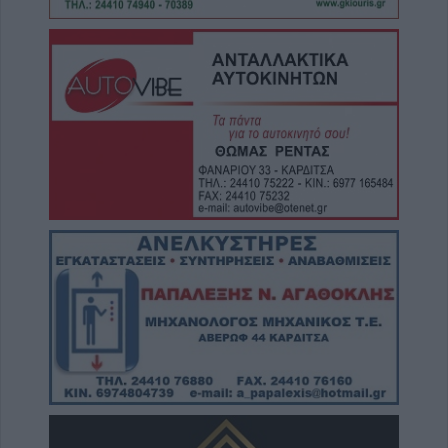
ποδοσφαιριστή
7 Αυγούστου 2026, 19:30
Το Σάββατο 8 Αυγούστου η κηδεία της
Μάχης Νίκου
7 Αυγούστου 2026, 19:18
Κύπελλο Ελλάδας: Το πλήρες πρόγραμμα
του 2ου προκριματικού γύρου - Στο γήπεδο
του Μακεδονικού το Αναγέννηση - Άρης
7 Αυγούστου 2026, 18:41
Το Σάββατο 8 Αυγούστου η κηδεία της
Αθανασίας Βρέκου
7 Αυγούστου 2026, 18:20
Συμμαχία Υπέρ των Πολιτών: Σκιές για το
κόστος, τους όρους, τον τρόπο και τον
φορέα δημοπράτησης των κολυμβητικών
δεξαμενών της Περιφερειακής Αρχής
Κουρέτα
7 Αυγούστου 2026, 18:00