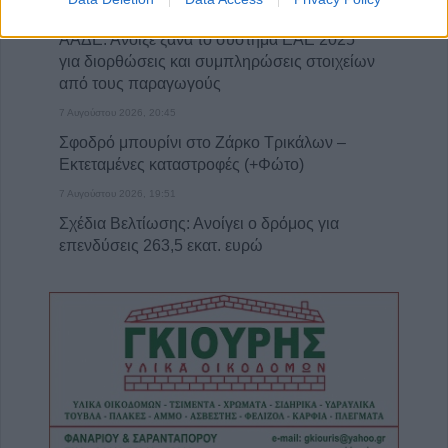
7 Αυγούστου 2026, 20:48
ΑΑΔΕ: Άνοιξε ξανά το σύστημα ΕΑΕ 2025
για διορθώσεις και συμπληρώσεις στοιχείων
από τους παραγωγούς
7 Αυγούστου 2026, 20:45
Σφοδρό μπουρίνι στο Ζάρκο Τρικάλων –
Εκτεταμένες καταστροφές (+Φώτο)
7 Αυγούστου 2026, 19:51
Σχέδια Βελτίωσης: Ανοίγει ο δρόμος για
επενδύσεις 263,5 εκατ. ευρώ
7 Αυγούστου 2026, 19:41
Καταβλήθηκαν 33,58 εκατ. ευρώ σε 67.746
δικαιούχους για την αγορά λιπασμάτων
7 Αυγούστου 2026, 19:35
Η Αγγλική Ποδοσφαιρική Ομοσπονδία
καταργεί τα τσιμεντένια προστατευτικά γύρω
απ’ τον αγωνιστικό χώρο μετά τον θάνατο