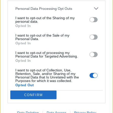
Personal Data Processing Opt Outs
I want to opt-out of the Sharing of my
personal data.
Opted In
I want to opt-out of the Sale of my
Personal Data.
Opted In
ΤΕΛΕΥΤΑΙΑ ΝΕΑ
I want to opt-out of processing my
Λαμία: Απατεώνες άρπαξαν μεγάλο
Personal Data for Targeted Advertising.
Opted In
χρηματικό ποσό από ηλικιωμένη
7 Αυγούστου 2026, 21:19
I want to opt-out of Collection, Use,
Retention, Sale, and/or Sharing of my
Τοποθετήθηκε ο νέος χλοοτάπητας στο
Personal Data that Is Unrelated with the
Purposes for which it was collected.
Δημοτικό Γήπεδο Μουζακίου (+Φώτο)
Opted Out
7 Αυγούστου 2026, 20:56
CONFIRM
Μονοτεχνική Καρδίτσας: Η no1 επιλογή σε
ανακαινίσεις εσωτερικών και εξωτερικών
χώρων!
Data Deletion
Data Access
Privacy Policy