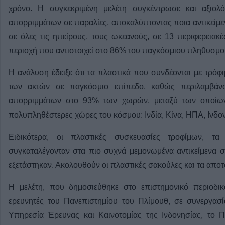
χρόνο. Η συγκεκριμένη μελέτη συγκέντρωσε και αξιολ
απορριμμάτων σε παραλίες, αποκαλύπτοντας ποια αντικείμ
σε όλες τις ηπείρους, τους ωκεανούς, σε 13 περιφερειακ
περιοχή που αντιστοιχεί στο 86% του παγκόσμιου πληθυσμο
Η ανάλυση έδειξε ότι τα πλαστικά που συνδέονται με τρόφ
των ακτών σε παγκόσμιο επίπεδο, καθώς περιλαμβάνον
απορριμμάτων στο 93% των χωρών, μεταξύ των οποίων 
πολυπληθέστερες χώρες του κόσμου: Ινδία, Κίνα, ΗΠΑ, Ινδον
Ειδικότερα, οι πλαστικές συσκευασίες τροφίμων, τ
συγκαταλέγονταν στα πιο συχνά μεμονωμένα αντικείμενα σ
εξετάστηκαν. Ακολουθούν οι πλαστικές σακούλες και τα αποτ
Η μελέτη, που δημοσιεύθηκε στο επιστημονικό περιοδι
ερευνητές του Πανεπιστημίου του Πλίμουθ, σε συνεργασ
Υπηρεσία Έρευνας και Καινοτομίας της Ινδονησίας, το Π