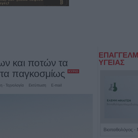
ΕΠΑΓΓΕΛΜ
ων και ποτών τα
ΥΓΕΙΑΣ
ατα παγκοσμίως
ΚΎΡΙΟ
η - Τεχνολογία
Εκτύπωση
E-mail
Πνευμονολόγος - Φυματιολόγος "Σταυρούλα Δ. Νούκα"