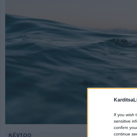
KarditsaL
If you wish 
sensitive in
confirm you
continue se