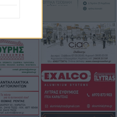
ιαφάνεια και
 χώρος -
νειας και
πόρων"
0's και 90's στον
 Σοφάδων
Καρδίτσα για
αι παραβάσεις
ν τρεις
για την μεγάλη
ιωτία - Από
άς ρεύματος από