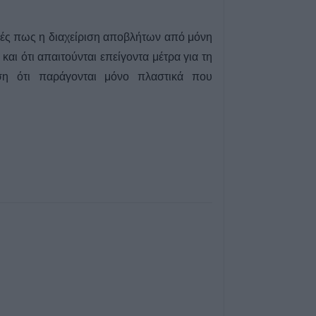
Παλαιστίνη"
7 Αυγούστου 2026, 11:06
αφές πως η διαχείριση αποβλήτων από μόνη
ΛΑ.ΣΥ. Θεσσαλία
και ότι απαιτούνται επείγοντα μέτρα για τη
περιφερειακή α
η ότι παράγονται μόνο πλαστικά που
κάνει πως δεν β
συνεχιζόμενη εδ
ρύπανση του Γ
ποταμού"
7 Αυγούστου 2026, 10:59
Άκυρες οι εγκύκ
αναρτώνται στις
φορέων του δημ
Οκτωβρίου 202
7 Αυγούστου 2026, 10:42
Ταϊλάνδη: Έφηβ
παππού και γιαγι
6 άτομα στο σχο
7 Αυγούστου 2026, 10:37