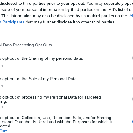
disclosed to third parties prior to your opt-out. You may separately opt-
losure of your personal information by third parties on the IAB’s list of
ΤΕΛΕΥΤΑΙ
. This information may also be disclosed by us to third parties on the
IA
Participants
that may further disclose it to other third parties.
Το Σάββατο 8 Αυ
της Βάιας Χασο
7 Αυγούστου 2026, 13:14
l Data Processing Opt Outs
Στο 3,4% ο πλη
Ιούλιο του 2026
o opt-out of the Sharing of my personal data.
ΕΛΣΤΑΤ
In
7 Αυγούστου 2026, 13:03
o opt-out of the Sale of my Personal Data.
Μαγνησία: Χωρίς
In
της ανασύρθηκε
Άφησσο
to opt-out of processing my Personal Data for Targeted
ing.
7 Αυγούστου 2026, 13:00
In
Συνελήφθη 31χρ
o opt-out of Collection, Use, Retention, Sale, and/or Sharing
Γερμανία που ε
ersonal Data that Is Unrelated with the Purposes for which it
Ευρωπαϊκό έντ
lected.
Out
για ανθρωποκτο
τα κυρίαρχα είδη θαλάσσιων απορριμμάτων