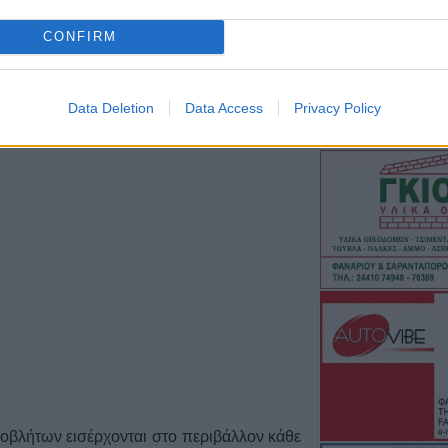
ση των θαλάσσιων απορριμμάτων με βάση
7 Αυγούστου 2026, 12:50
CONFIRM
Φ. Αλεξάκος: "Αδ
δημοσιονομικός
Προτάσεις διαφά
Data Deletion
Data Access
Privacy Policy
εξοικονόμησης 
7 Αυγούστου 2026, 12:29
Μουσική βραδιά 8
Άγιο Βησσάριο
7 Αυγούστου 2026, 11:57
Συλλήψεις στην 
ρευματοκλοπή κ
του ΚΟΚ
7 Αυγούστου 2026, 11:48
Προφυλακίστηκα
κατηγορούμενοι 
πυρκαγιά στη Βο
δίκτυο μεταφορ
ποβλήτων εισέρχονται στο περιβάλλον κάθε