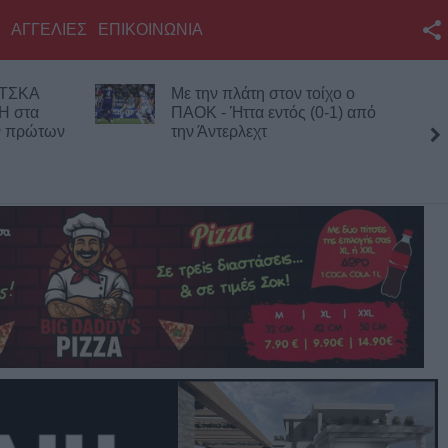
ΑΓΓΕΛΙΕΣ
ΕΠΙΚΟΙΝΩΝΙΑ
Facebook
 ΤΣΚΑ
Με την πλάτη στον τοίχο ο
Twitter
Η στα
ΠΑΟΚ - Ήττα εντός (0-1) από
ων πρώτων
την Άντερλεχτ
YouTube
τέσσ
Αναζήτηση
RSS
Επικοινωνία με το
KarditsaLive.Net