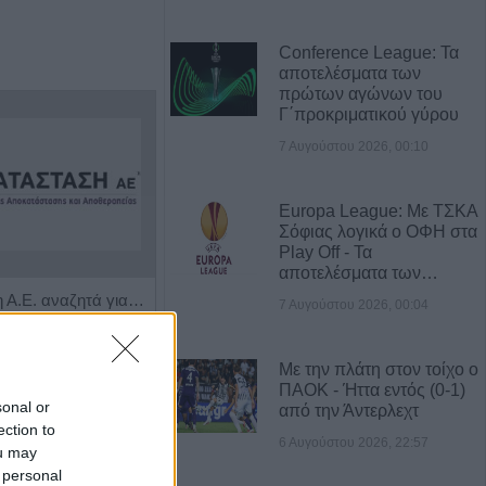
Conference League: Τα
αποτελέσματα των
πρώτων αγώνων του
Γ΄προκριματικού γύρου
7 Αυγούστου 2026, 00:10
Europa League: Με ΤΣΚΑ
Σόφιας λογικά ο ΟΦΗ στα
Play Off - Τα
αποτελέσματα των…
Η Αποκατάσταση Α.Ε. αναζητά για εργασία Νοσηλευτές και Βοηθούς Νοσηλευτές
Πωλείται μονοκατοικία τριών επιπέδων στο καταπράσινο Πευκόφυτο Καρδίτσας
7 Αυγούστου 2026, 00:04
Με την πλάτη στον τοίχο ο
ΠΑΟΚ - Ήττα εντός (0-1)
sonal or
από την Άντερλεχτ
ection to
6 Αυγούστου 2026, 22:57
ou may
 personal