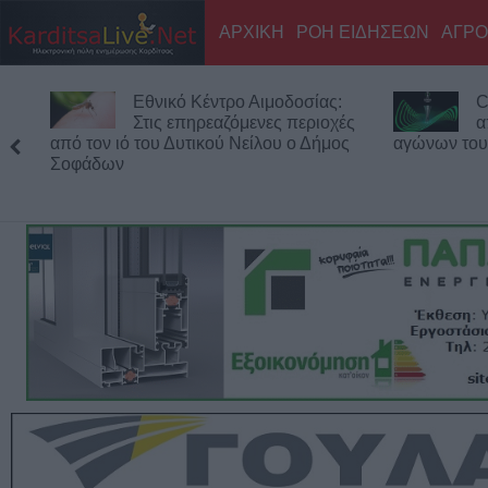
ΑΡΧΙΚΗ
ΡΟΗ ΕΙΔΗΣΕΩΝ
ΑΓΡΟ
Εθνικό Κέντρο Αιμοδοσίας:
C
Στις επηρεαζόμενες περιοχές
α
από τον ιό του Δυτικού Νείλου ο Δήμος
αγώνων του
Σοφάδων