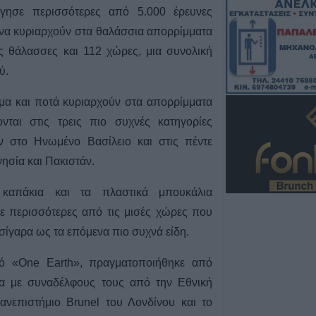
αιολικό πάρκο η
όγησε περισσότερες από 5.000 έρευνες
πυρκαγιάς
ενα κυριαρχούν στα θαλάσσια απορρίμματα
7 Αυγούστου 2026, 11:42
ές θάλασσες και 112 χώρες, μια συνολική
Κράτησε Οκόρο κ
ύ.
σεζόν ο ΑΣΚ
7 Αυγούστου 2026, 11:35
ιμα και ποτά κυριαρχούν στα απορρίμματα
Εργατικό Κέντρο
ται στις τρεις πιο συχνές κατηγορίες
"Κάτω τα χέρια 
στο Ηνωμένο Βασίλειο και στις πέντε
του Εργατικού Κ
ησία και Πακιστάν.
7 Αυγούστου 2026, 11:20
Το Σάββατο 8 Αυ
α καπάκια και τα πλαστικά μπουκάλια
του Χρήστου Αρ
ε περισσότερες από τις μισές χώρες που
7 Αυγούστου 2026, 11:17
σίγαρα ως τα επόμενα πιο συχνά είδη.
Δίκτυο Αλληλεγγ
στην Παλαιστίνη
κό «One Earth», πραγματοποιήθηκε από
2026: Πανελλαδ
ία με συναδέλφους τους από την Εθνική
σε νησιά, βουνά 
ανεπιστήμιο Brunel του Λονδίνου και το
ενάντια στη γενο