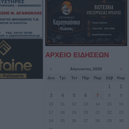
 έναρξη της
αι για τη νέα
 Καρδίτσας:
ΑΡΧΕΙΟ ΕΙΔΗΣΕΩΝ
από τον πρόεδρο
έντρου Λάρισας"
«
Αύγουστος 2026
»
γούστου η κηδεία
Δευ
Τρί
Τετ
Πέμ
Παρ
Σάβ
Κυρ
χ. Παπαλέξη
1
2
3
4
5
6
7
8
9
ύης: "Λευτεριά
10
11
12
13
14
15
16
 - 9 Αυγούστου
17
18
19
20
21
22
23
ική ημέρα δράσης
και πόλεις
24
25
26
27
28
29
30
κτονία στην