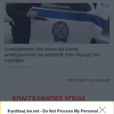
6 Αυγούστου 2026, 16:27
Συνελήφθησαν δύο άτομα για κλοπή
μετασχηματιστή του ΔΕΔΔΗΕ στην περιοχή του
Τυρνάβου
6 Αυγούστου 2026, 11:07
επιστροφή στην κορυφή
ΕΠΑΓΓΕΛΜΑΤΙΕΣ ΥΓΕΙΑΣ
KarditsaLive.net -
Do Not Process My Personal