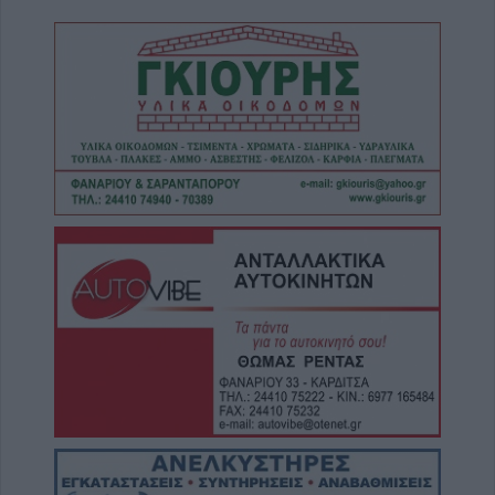
8 Αυγούστου 2026, 12:23
“Take a break…. μ’ έναν απολαυστικό king
coffee!”
8 Αυγούστου 2026, 12:22
Συλλυπητήριο μήνυμα της Ν.Ε. ΣΥΡΙΖΑ-ΠΣ
Καρδίτσας για την απώλεια του Λεωνίδα
Μητρίτσα
8 Αυγούστου 2026, 12:04
Την Κυριακή 9 Αυγούστου η κηδεία της
Βαΐας Κανέλη
8 Αυγούστου 2026, 11:39
Προσωρινή διακοπή νερού από τη ΔΕΥΑΚ
λόγω βλάβης στο κέντρο της Καρδίτσας
8 Αυγούστου 2026, 11:27
Τρίκαλα: Στα 1.352 μέτρα, δημιουργήθηκε
ένας μοναδικός χώρος αναψυχής στο
υψηλότερο χωριό της Θεσσαλίας, το Στεφάνι