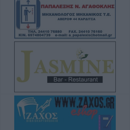
8 Αυγούστου 2026, 10:34
Κων. Λαμπρόπουλος: Με άδεια κατάληψης
κοινόχρηστων χώρων η συντριπτική
πλειοψηφία των καταστημάτων
8 Αυγούστου 2026, 10:29
Παράταση απαγόρευση θήρας σε
συγκεκριμένες εκτάσεις του Δήμου
Μουζακίου
8 Αυγούστου 2026, 09:29
Το Σάββατο 8 Αυγούστου η κηδεία του
Λεωνίδα Μητρίτσα
8 Αυγούστου 2026, 09:21
e-ΕΦΚΑ και ΔΥΠΑ: 56,7 εκατ. ευρώ σε
58.370 δικαιούχους από 10 έως 14
Αυγούστου
8 Αυγούστου 2026, 09:12
Ο Δήμος Σοφάδων παρουσιάζει τον Λεωνίδα