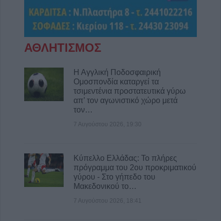
Μπαλάφα στη Λουτροπηγή
8 Αυγούστου 2026, 09:09
Το εβδομαδιαίο πρόγραμμα (10-16/8) της
ΑΘΛΗΤΙΣΜΟΣ
Κινητής Αστυνομικής Μονάδας στην Π.Ε.
Καρδίτσας
Η Αγγλική Ποδοσφαιρική
8 Αυγούστου 2026, 08:22
Ομοσπονδία καταργεί τα
Γ. Καραβίδας: "Ο Αύγουστος, τα πανηγύρια
τσιμεντένια προστατευτικά γύρω
απ’ τον αγωνιστικό χώρο μετά
και οι «χορηγίες» με θέμα τα κοινά μας
τον…
αγαθά"
7 Αυγούστου 2026, 19:30
8 Αυγούστου 2026, 08:17
Λαμία: Απατεώνες άρπαξαν μεγάλο
χρηματικό ποσό από ηλικιωμένη
Κύπελλο Ελλάδας: Το πλήρες
7 Αυγούστου 2026, 21:19
πρόγραμμα του 2ου προκριματικού
γύρου - Στο γήπεδο του
Τοποθετήθηκε ο νέος χλοοτάπητας στο
Μακεδονικού το…
Δημοτικό Γήπεδο Μουζακίου (+Φώτο)
7 Αυγούστου 2026, 18:41
7 Αυγούστου 2026, 20:56