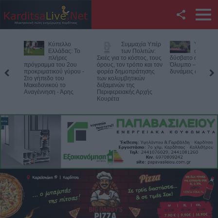
Facebook
Κύπελλο
Συμμαχία Υπέρ
Υπό έλεγ
Twitter
Ελλάδας: Το
των Πολιτών:
φωτιά σε
πλήρες
Σκιές για το κόστος, τους
δύσβατο σημείο στ
πρόγραμμα του 2ου
όρους, τον τρόπο και τον
Όλυμπο – Παραμέν
YouTube
προκριματικού γύρου -
φορέα δημοπράτησης
δυνάμεις στο σημε
Στο γήπεδο του
των κολυμβητικών
Μακεδονικού το
δεξαμενών της
Αναζήτηση
Αναγέννηση - Άρης
Περιφερειακής Αρχής
Κουρέτα
RSS
Επικοινωνία με το
KarditsaLive.Net