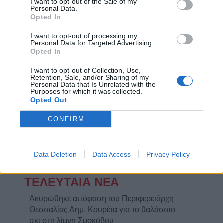
I want to opt-out of the Sale of my
Personal Data.
Opted In
I want to opt-out of processing my
Personal Data for Targeted Advertising.
Η Αποκατάσταση Α.Ε. αναζητά για εργασία Νοσηλευτές και Βοηθούς Νοσηλευτές
Πωλείται μονοκατοικία τριών επιπέδων στο καταπράσινο Πευκόφυτο Καρδίτσας
Opted In
I want to opt-out of Collection, Use,
Retention, Sale, and/or Sharing of my
Personal Data that Is Unrelated with the
Purposes for which it was collected.
Opted Out
CONFIRM
Data Deletion
Data Access
Privacy Policy
ΤΕΛΕΥΤΑΙΑ ΝΕΑ
Ακυρώθηκε απόφαση του Περιφερειάρχη
Θεσσαλίας Δημ. Κουρέτα για το θαλάσσιο
σκι στη λίμνη Σμοκόβου