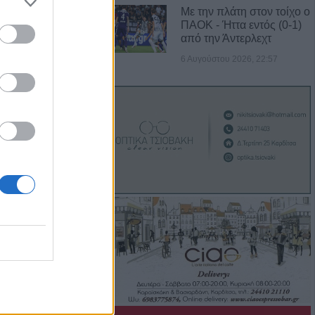
Με την πλάτη στον τοίχο ο
ΠΑΟΚ - Ήττα εντός (0-1)
νά το σύστημα
από την Άντερλεχτ
ορθώσεις και
6 Αυγούστου 2026, 22:57
τοιχείων από
ύς
ι στο Ζάρκο
ταμένες
Φώτο)
: Ανοίγει ο
δύσεις 263,5
3,58 εκατ. ευρώ
ύχους για την
των