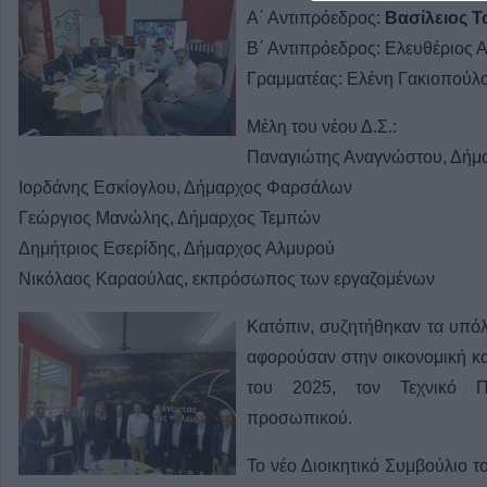
Α΄ Αντιπρόεδρος:
Βασίλειος Τ
Β΄ Αντιπρόεδρος: Ελευθέριος
Γραμματέας: Ελένη Γακιοπούλ
Μέλη του νέου Δ.Σ.:
Παναγιώτης Αναγνώστου, Δήμ
Ιορδάνης Εσκίογλου, Δήμαρχος Φαρσάλων
Γεώργιος Μανώλης, Δήμαρχος Τεμπών
Δημήτριος Εσερίδης, Δήμαρχος Αλμυρού
Νικόλαος Καραούλας, εκπρόσωπος των εργαζομένων
Κατόπιν, συζητήθηκαν τα υπόλ
αφορούσαν στην οικονομική κ
του 2025, τον Τεχνικό Π
προσωπικού.
Το νέο Διοικητικό Συμβούλιο 