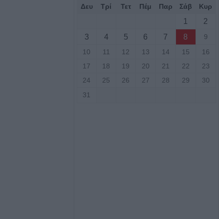
Δευ
Τρί
Τετ
Πέμ
Παρ
Σάβ
Κυρ
των Πολιτών:
1
2
τος, τους όρους,
3
4
5
6
7
8
9
ον φορέα
10
11
12
13
14
15
16
ων κολυμβητικών
εριφερειακής
17
18
19
20
21
22
23
24
25
26
27
28
29
30
31
τιά σε δύσβατο
υμπο –
υνάμεις στο
 πυροσβεστικές
υρκαγιά σε
ταση στο Στεφάνι