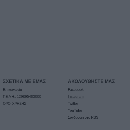
γούστου η κηδεία
ρβανίτη - Αδάμου
έξοδος του
ιάδες επιβάτες
τα λιμάνια
οι πόροι 12,5
την προστασία της
ΣΧΕΤΙΚΑ ΜΕ ΕΜΑΣ
ΑΚΟΛΟΥΘΗΣΤΕ ΜΑΣ
πό το Υπ.
Επικοινωνία
Facebook
φοιτητική στέγη
Γ.Ε.ΜΗ.: 129895403000
Instagram
ιο Θεσσαλίας
ΟΡΟΙ ΧΡΗΣΗΣ
Twitter
YouTube
βαση του έργου
Συνδρομή στο RSS
σταση ζημιών στο
 Τ.Κ.