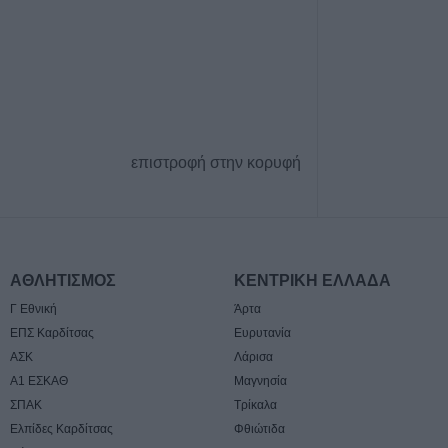
Το Σάββατο 8 Αυ
του Δημήτριου Α
7 Αυγούστου 2026, 16:51
Κορυφώνεται η 
Αυγούστου – Χιλ
αναχωρούν από 
επιστροφή στην κορυφή
7 Αυγούστου 2026, 16:36
ΥΠΑΑΤ: Πρόσθετ
εκατ. ευρώ για 
κτηνοτροφίας
7 Αυγούστου 2026, 16:06
ΑΘΛΗΤΙΣΜΟΣ
ΚΕΝΤΡΙΚΗ ΕΛΛΑΔΑ
2,3 εκατ. ευρώ α
Γ Εθνική
Άρτα
Παιδείας για τη 
ΕΠΣ Καρδίτσας
Ευρυτανία
στο Πανεπιστήμ
ΑΣΚ
Λάρισα
7 Αυγούστου 2026, 15:39
Α1 ΕΣΚΑΘ
Μαγνησία
Υπεγράφη η σύμ
ΣΠΑΚ
Τρίκαλα
για την αποκατά
Ελπίδες Καρδίτσας
Φθιώτιδα
οδικό δίκτυο των