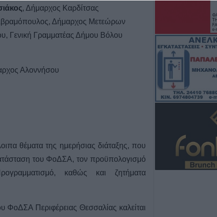
7 Αυγούστου 2026, 19:35
σιάκος
, Δήμαρχος Καρδίτσας
Η Αγγλική Ποδο
 Αβραμόπουλος, Δήμαρχος Μετεώρων
Ομοσπονδία κατ
ου, Γενική Γραμματέας Δήμου Βόλου
τσιμεντένια προ
απ’ τον αγωνιστ
θάνατο ποδοσφα
αρχος Αλοννήσου
7 Αυγούστου 2026, 19:30
Το Σάββατο 8 Αυ
της Μάχης Νίκο
7 Αυγούστου 2026, 19:18
Κύπελλο Ελλάδα
πρόγραμμα του 
οιπα θέματα της ημερήσιας διάταξης, που
προκριματικού γ
ατάσταση του ΦοΔΣΑ, τον προϋπολογισμό
γήπεδο του Μακ
Αναγέννηση - Ά
ρογραμματισμό, καθώς και ζητήματα
7 Αυγούστου 2026, 18:41
Το Σάββατο 8 Αυ
του ΦοΔΣΑ Περιφέρειας Θεσσαλίας καλείται
της Αθανασίας 