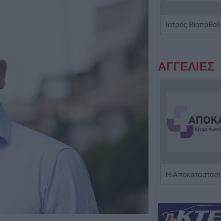
Παιδοψυχίατρος "Ευθαλία Τζίλα"
ΑΓΓΕΛΙΕΣ
Πωλείται μονοκατοικία τριών επιπέδων στο καταπράσινο Πευκόφυτο Καρδίτσας