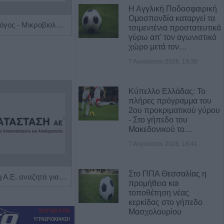
Η Αγγλική Ποδοσφαιρική
Ομοσπονδία καταργεί τα
Ιατρός Βιοπαθολόγος - Μικροβιολόγος 'Παγάνα Μάγδα'
Χειρουργός Οφθαλμίατρος 'Παπούλιας Δημήτριος'
τσιμεντένια προστατευτικά
γύρω απ’ τον αγωνιστικό
χώρο μετά τον…
7 Αυγούστου 2026, 19:30
Κύπελλο Ελλάδας: Το
πλήρες πρόγραμμα του
2ου προκριματικού γύρου
- Στο γήπεδο του
Μακεδονικού το…
7 Αυγούστου 2026, 18:41
Στο ΠΠΑ Θεσσαλίας η
Η Αποκατάσταση Α.Ε. αναζητά για εργασία Νοσηλευτές και Βοηθούς Νοσηλευτές
Πωλείται μονοκατοικία τριών επιπέδων στο καταπράσινο Πευκόφυτο Καρδίτσας
προμήθεια και
τοποθέτηση νέας
κερκίδας στο γήπεδο
Μασχολουρίου