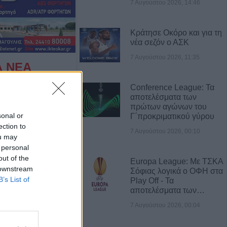
7 Αυγούστου 2026, 14:46
Κράτησε Οκόρο και για τη
νέα σεζόν ο ΑΣΚ
7 Αυγούστου 2026, 11:35
Α ΝΕΑ
ες άρπαξαν
Conference League: Τα
κό ποσό από
αποτελέσματα των
πρώτων αγώνων του
sonal or
Γ΄προκριματικού γύρου
ection to
7 Αυγούστου 2026, 00:10
 νέος
ou may
ο Δημοτικό
 personal
out of the
ου (+Φώτο)
Europa League: Με ΤΣΚΑ
 downstream
Σόφιας λογικά ο ΟΦΗ στα
B’s List of
Play Off - Τα
δίτσας: Η no1
αποτελέσματα των…
ινίσεις
7 Αυγούστου 2026, 00:04
εξωτερικών