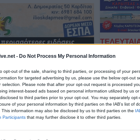
ΤΕΛΕΥΤΑΙ
Λαμία: Απατεών
ive.net -
Do Not Process My Personal Information
μεγάλο χρηματι
ηλικιωμένη
to opt-out of the sale, sharing to third parties, or processing of your per
7 Αυγούστου 2026, 21:19
formation for targeted advertising by us, please use the below opt-out s
Τοποθετήθηκε ο
r selection. Please note that after your opt-out request is processed y
χλοοτάπητας στ
eing interest-based ads based on personal information utilized by us or
disclosed to third parties prior to your opt-out. You may separately opt-
Γήπεδο Μουζακί
losure of your personal information by third parties on the IAB’s list of
7 Αυγούστου 2026, 20:56
. This information may also be disclosed by us to third parties on the
IA
Μονοτεχνική Καρ
Participants
that may further disclose it to other third parties.
επιλογή σε ανακα
εσωτερικών και 
χώρων!