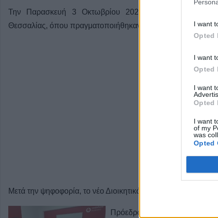
Persona
Την Παρασκευή 3 Οκτωβρίου 2025 συνεδρίασε η Γενι
I want t
Θεσσαλίας, όπου πραγματοποιήθηκαν οι διαδικασίες εκλογής
Opted 
I want t
Opted 
I want 
Advertis
Opted 
I want t
of my P
was col
Opted 
Μετά την ψηφοφορία, το νέο Διοικητικό Συμβούλιο συγκροτή
Πρόεδρος: Αθανάσιος Μαμάκος