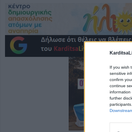
KarditsaL
If you wish 
sensitive in
confirm you
continue se
information 
further disc
participants
Downstream 