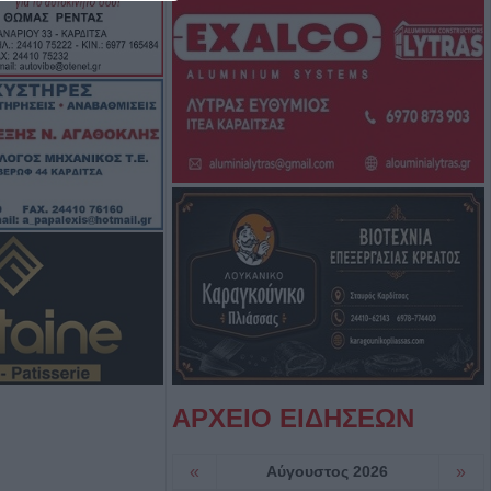
σφαιρική
αργεί τα
στατευτικά γύρω
ικό χώρο μετά τον
ιριστή
γούστου η κηδεία
υ
ς: Το πλήρες
2ου
ύρου - Στο
εδονικού το
ρης
ΑΡΧΕΙΟ ΕΙΔΗΣΕΩΝ
γούστου η κηδεία
«
Αύγουστος 2026
»
Βρέκου