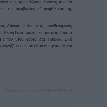
ο έργο του, προωθώντας δράσεις που θα
7 Αυγούστου 2026, 18:20
και την περιβαλλοντική αναβάθμιση της
Συμμαχία Υπέρ 
Σκιές για το κόσ
τον τρόπο και τ
ρος, Αθανάσιος Μαμάκος, συνοδευόμενος
δημοπράτησης τ
δεξαμενών της Π
έα Ελένη Γακιοπούλου και τον εκπρόσωπο
Αρχής Κουρέτα
ία του νέου φορέα στα Τρίκαλα. Εκεί
7 Αυγούστου 2026, 18:00
 εργαζόμενους, σε κλίμα συνεργασίας και
Υπό έλεγχο η φω
σημείο στον Όλ
Παραμένουν οι δ
σημείο
7 Αυγούστου 2026, 17:07
Ενισχύθηκαν οι
δυνάμεις στην π
Τελευταία τροποποίηση στις3 Οκτωβρίου 2025, 11:45
αγροτοδασική έκ
Κορίνθου
7 Αυγούστου 2026, 16:58