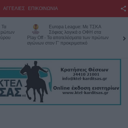
ΑΓΓΕΛΙΕΣ
ΕΠΙΚΟΙΝΩΝΙΑ
Facebook
 Τα
Europa League: Με ΤΣΚΑ
Twitter
 πρώτων
Σόφιας λογικά ο ΟΦΗ στα
γύρου
Play Off - Τα αποτελέσματα των πρώτων
YouTube
αγώνων στον Γ' προκριματικό
Αναζήτηση
RSS
Επικοινωνία με το
KarditsaLive.Net