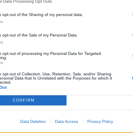
l Data Processing Opt Outs
7 Αυγούστου 2026, 20:48
κή Συνέλευση του ΦοΔΣΑ Περιφέρειας
ΑΑΔΕ: Άνοιξε ξα
o opt-out of the Sharing of my personal data.
 νέου Διοικητικού Συμβουλίου.
ΕΑΕ 2025 για δι
In
συμπληρώσεις σ
τους παραγωγο
o opt-out of the Sale of my Personal Data.
In
7 Αυγούστου 2026, 20:45
Σφοδρό μπουρίν
to opt-out of processing my Personal Data for Targeted
ing.
Τρικάλων – Εκτε
In
καταστροφές (+
o opt-out of Collection, Use, Retention, Sale, and/or Sharing
7 Αυγούστου 2026, 19:51
ersonal Data that Is Unrelated with the Purposes for which it
Σχέδια Βελτίωσης
lected.
Out
δρόμος για επεν
εκατ. ευρώ
CONFIRM
7 Αυγούστου 2026, 19:41
Καταβλήθηκαν 3
θηκε σε σώμα ως εξής:
σε 67.746 δικαιο
Data Deletion
Data Access
Privacy Policy
αγορά λιπασμά
, Δήμαρχος Λαρισαίων