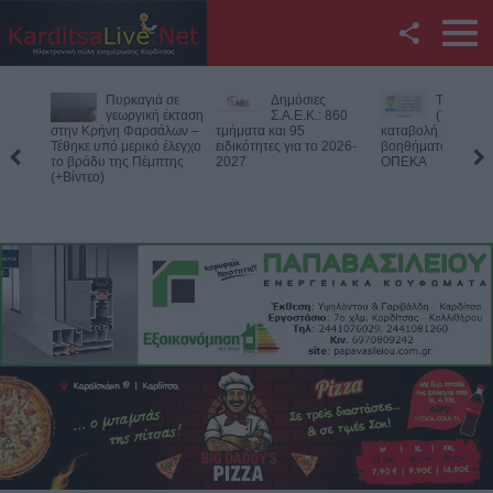
Facebook
Δημόσιες
Την Παρασκευή
Νεκρός
Twitter
Σ.Α.Ε.Κ.: 860
(7/8) η δεύτερη
75χρονος
τμήματα και 95
καταβολή του
αγροτική
ειδικότητες για το 2026-
βοηθήματος του ΛΑΕ-
περιοχή του Δομεν
YouTube
2027
ΟΠΕΚΑ
Πιθανό παθολογικό
Αναζήτηση
RSS
Επικοινωνία με το
KarditsaLive.Net