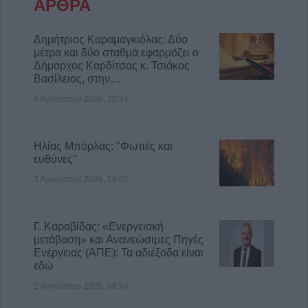
ΑΡΘΡΑ
6 Αυγούστου 2026, 15:26
Προγραμματισμένες διακοπές
Δημήτριος Καραμαγκιόλας: Δύο
ηλεκτροδότησης την Παρασκευή (7/8) σε
μέτρα και δύο σταθμά εφαρμόζει ο
Δήμαρχος Καρδίτσας κ. Τσιάκος
Ιτέα, Άγιο Γεώργιο, Γεώργιο Καραϊσκάκη,
Βασίλειος, στην…
Κρανιά, Καππά, Φύλλο και Αμπελώνα
4 Αυγούστου 2026, 20:34
6 Αυγούστου 2026, 15:00
Ηλίας Μπόρλας: "Φωτιές και
ευθύνες"
3 Αυγούστου 2026, 10:02
Γ. Καραβίδας: «Ενεργειακή
μετάβαση» και Ανανεώσιμες Πηγές
Ενέργειας (ΑΠΕ): Τα αδιέξοδα είναι
εδώ
2 Αυγούστου 2026, 08:54