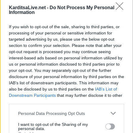
KarditsaLive.net -
Do Not Process My Personal
Information
ΔΙΑΒΆΣΤΕ ΕΠΊΣΗΣ:
If you wish to opt-out of the sale, sharing to third parties, or
processing of your personal or sensitive information for
targeted advertising by us, please use the below opt-out
section to confirm your selection. Please note that after your
opt-out request is processed you may continue seeing
interest-based ads based on personal information utilized by
us or personal information disclosed to third parties prior to
your opt-out. You may separately opt-out of the further
Προγραμματισμένες διακοπές ηλεκτροδότησης την
disclosure of your personal information by third parties on the
Παρασκευή (7/8) σε Ιτέα, Άγιο Γεώργιο, Γεώργιο
IAB’s list of downstream participants. This information may
Καραϊσκάκη, Κρανιά, Καππά, Φύλλο και Αμπελώνα
also be disclosed by us to third parties on the
IAB’s List of
Downstream Participants
that may further disclose it to other
6 Αυγούστου 2026, 15:00
third parties.
Personal Data Processing Opt Outs
I want to opt-out of the Sharing of my
personal data.