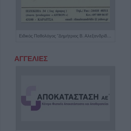
Ψυχίατρος - Ψυχοθεραπευτής 'Αποστολίκας Απόστολος'
Ειδικός Παθολόγος "Δημήτριος Β. Αλεξανδρίδης"
ΑΓΓΕΛΙΕΣ