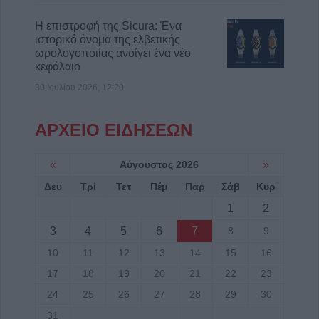
Η επιστροφή της Sicura: Ένα
ιστορικό όνομα της ελβετικής
ωρολογοποιίας ανοίγει ένα νέο
κεφάλαιο
30 Ιουλίου 2026, 12:20
ΑΡΧΕΙΟ ΕΙΔΗΣΕΩΝ
«
Αύγουστος 2026
»
Δευ
Τρί
Τετ
Πέμ
Παρ
Σάβ
Κυρ
1
2
3
4
5
6
7
8
9
10
11
12
13
14
15
16
17
18
19
20
21
22
23
24
25
26
27
28
29
30
31