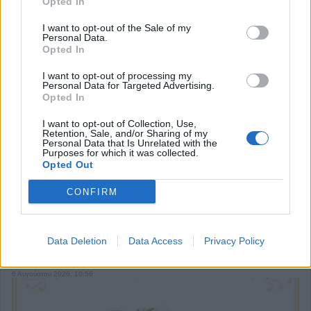
Opted In
I want to opt-out of the Sale of my
Personal Data.
Βανδαλισμοί στο τουριστικό περίπτερο
Opted In
πληροφοριών στη διασταύρωση Καστανιάς -
Καταφυγίου και Ραχούλας
I want to opt-out of processing my
Personal Data for Targeted Advertising.
6 Αυγούστου 2026, 13:35
Opted In
I want to opt-out of Collection, Use,
Retention, Sale, and/or Sharing of my
Personal Data that Is Unrelated with the
Purposes for which it was collected.
Opted Out
CONFIRM
Ξεκίνησε η δράση της ιερακοθηρίας στο Παυσίλυπο
για την απομάκρυνση των κορακοειδών - Θετικά τα
Data Deletion
Data Access
Privacy Policy
πρώτα δείγματα
6 Αυγούστου 2026, 10:56