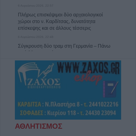
6 Αυγούστου 2026, 22:57
Πλήρως επισκέψιμοι δύο αρχαιολογικοί
χώροι στο ν. Καρδίτσας, δυνατότητα
επίσκεψης και σε άλλους τέσσερις
6 Αυγούστου 2026, 22:48
Σύγκρουση δύο τραμ στη Γερμανία – Πάνω
από 20 τραυματίες
6 Αυγούστου 2026, 21:11
Συρία: Δύο νεκροί και 13 τραυματίες από
έκρηξη βόμβας σε λεωφορείο
6 Αυγούστου 2026, 20:28
Έκτακτος ψεκασμός και μέτρα προστασίας
για τον Ιό του Δυτικού Νείλου στην Δ.Κ.
Κυψέλης
6 Αυγούστου 2026, 19:35
ΑΘΛΗΤΙΣΜΟΣ
Χαλκίδα: Γυναίκα έπεσε από την Υψηλή
Γέφυρα και σώθηκε στα νερά του Ευβοϊκού