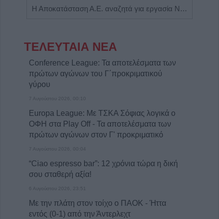
Η εταιρεία ΘΑΛΑΣΣΙΟΣ ΚΟΣΜΟΣ Α.Ε.Β.Ε. επιθυμεί να προσλάβει Αποθηκάριο
Η Αποκατάσταση Α.Ε. αναζητά για εργασία Νοσηλευτές και Βοηθούς Νοσηλευτές
ΤΕΛΕΥΤΑΙΑ ΝΕΑ
Conference League: Τα αποτελέσματα των
πρώτων αγώνων του Γ΄προκριματικού
γύρου
7 Αυγούστου 2026, 00:10
Europa League: Με ΤΣΚΑ Σόφιας λογικά ο
ΟΦΗ στα Play Off - Τα αποτελέσματα των
πρώτων αγώνων στον Γ' προκριματικό
7 Αυγούστου 2026, 00:04
“Ciao espresso bar”: 12 χρόνια τώρα η δική
σου σταθερή αξία!
6 Αυγούστου 2026, 23:51
Με την πλάτη στον τοίχο ο ΠΑΟΚ - Ήττα
εντός (0-1) από την Άντερλεχτ