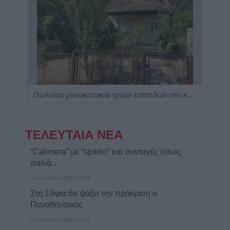
Η εταιρεία ΘΑΛΑΣΣΙΟΣ ΚΟΣΜΟΣ Α.Ε.Β.Ε. επιθυμεί να προσλάβει Αποθηκάριο
Πωλείται μονοκατοικία τριών επιπέδων στο καταπράσινο Πευκόφυτο Καρδίτσας
ΤΕΛΕΥΤΑΙΑ ΝΕΑ
“Calimera” με “spitiko” και συνταγές όπως
παλιά…
5 Αυγούστου 2026, 23:58
Στη Σόφια θα ψάξει την πρόκριση ο
Παναθηναϊκός
5 Αυγούστου 2026, 23:33