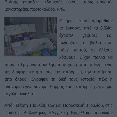
Επίσης, έφτιαξαν εκδοτικούς οίκους όπως παγωτό,
μοναστηράκι, πορτοκαλάδα, κ.τλ.
Οι ήρωες των παραμυθιών
το έσκασαν από τα βιβλία,
έχτισαν γέφυρες και
ταξίδεψαν με βιβλία που
πάνε παντού, σε άλλους
κόσμους. Είχαν πολλά να
πουν, ο Τριγωνοψαρούλης, το ασχημόπαπο, ο Έλμερ για
την διαφορετικότητά τους, την απόρριψη, την υποτίμηση
από όλους. Έγραψαν τη δική τους ιστορία, πώς η
αδυναμία έγινε δύναμη, θάρρος και η απόρριψη έγινε μια
μεγάλη αγκαλιά.
Από Τετάρτη 1 Ιουλίου έως και Παρασκευή 3 Ιουλίου, στις
Παιδικές Βιβλιοθήκες «Αγγελική Βαρελλά», συνοικιών