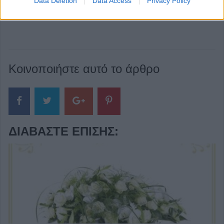
Data Deletion
Data Access
Privacy Policy
Κοινοποιήστε αυτό το άρθρο
ΔΙΑΒΆΣΤΕ ΕΠΊΣΗΣ: