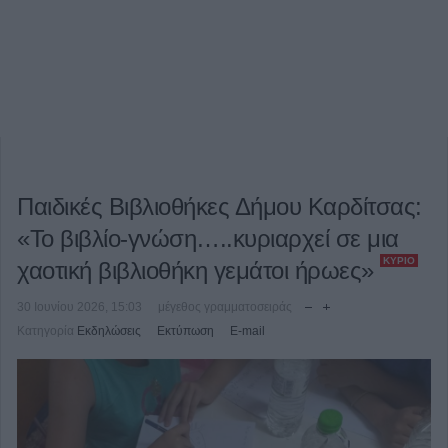
Παιδικές Βιβλιοθήκες Δήμου Καρδίτσας:
«Το βιβλίο-γνώση…..κυριαρχεί σε μια
ΚΎΡΙΟ
χαοτική βιβλιοθήκη γεμάτοι ήρωες»
30 Ιουνίου 2026, 15:03
μέγεθος γραμματοσειράς
Κατηγορία
Εκδηλώσεις
Εκτύπωση
E-mail