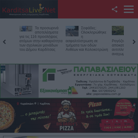
Facebook
Τα προσωρινά
Σοφάδες:
Έργο 750
Twitter
αποτελέσματα
Ολοκληρώθηκε
ευρώ για 
για τις 116 προσλήψεις
η
καθαρισμ
ατόμων στην καθαριότητα
ασφαλτόστρωση σε
Ρογόζινου και την
YouTube
των σχολικών μονάδων
τμήματα των οδών
αποκατάσταση τω
του Δήμου Καρδίτσας
Ανθέων και Κολοκοτρώνη
αντιπλημμυρικών
αναχωμάτων
Αναζήτηση
RSS
Επικοινωνία με το
KarditsaLive.Net