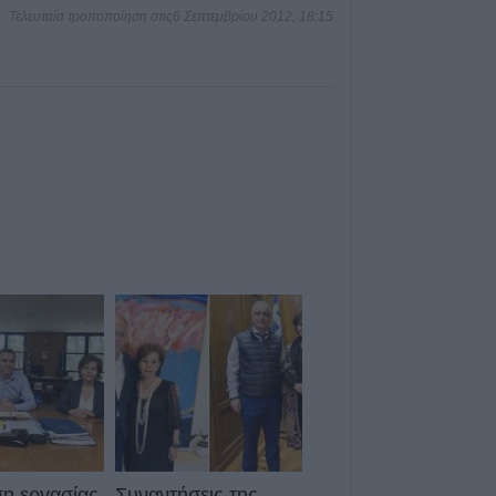
Χαλκίδα: Γυναίκ
Τελευταία τροποποίηση στις6 Σεπτεμβρίου 2012, 18:15
Υψηλή Γέφυρα κ
νερά του Ευβοϊκ
6 Αυγούστου 2026, 19:32
Καλαμπάκα: Πυ
απεγκλώβισαν η
από πτώση στη
6 Αυγούστου 2026, 19:29
Τροχαίο στην Αγ
συγκρούστηκε με
νοσοκομείο ο ο
6 Αυγούστου 2026, 19:15
Άνω Λιόσια: Συ
άνδρες για τον 
που βρέθηκε σε 
6 Αυγούστου 2026, 17:50
Την Παρασκευή 
η εργασίας
Συναντήσεις της