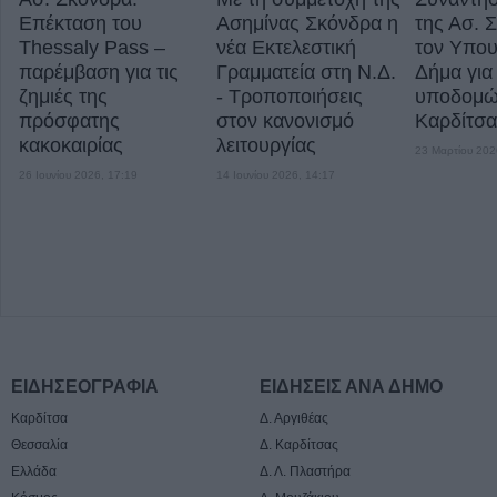
Επέκταση του
Ασημίνας Σκόνδρα η
της Ασ. 
Thessaly Pass –
νέα Εκτελεστική
τον Υπου
παρέμβαση για τις
Γραμματεία στη Ν.Δ.
Δήμα για
ζημιές της
- Τροποποιήσεις
υποδομών
πρόσφατης
στον κανονισμό
Καρδίτσα
κακοκαιρίας
λειτουργίας
23 Μαρτίου 202
26 Ιουνίου 2026, 17:19
14 Ιουνίου 2026, 14:17
ΕΙΔΗΣΕΟΓΡΑΦΙΑ
ΕΙΔΗΣΕΙΣ ΑΝΑ ΔΗΜΟ
Καρδίτσα
Δ. Αργιθέας
Θεσσαλία
Δ. Καρδίτσας
Ελλάδα
Δ. Λ. Πλαστήρα