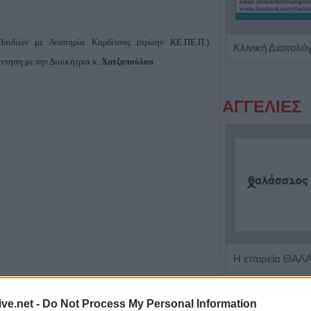
Παιδιών με Αναπηρία Καρδίτσας (πρώην ΚΕ.ΠΕ.Π.)
Κέντρο Ειδικών Θεραπειών 'Ο Κύβος του Ρούμπικ'
άντηση με την Διοικήτρια κ.
Χατζοπούλου
.
ΑΓΓΕΛΙΕΣ
Πωλείται μονοκατοικία τριών επιπέδων στο καταπράσινο Πευκόφυτο Καρδίτσας
νώσεις των ιδρυμάτων, που επανήλθε στο προσκήνιο μετά
ive.net -
Do Not Process My Personal Information