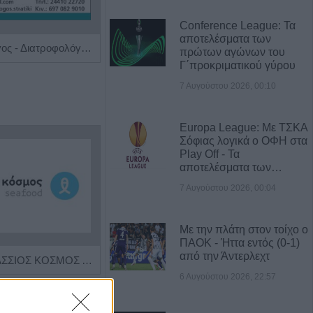
Conference League: Τα
αποτελέσματα των
Κλινική Διαιτολόγος - Διατροφολόγος "Δήμητρα Λ. Στρατίκη"
Γαστρεντερολόγος - Ηπατολόγος "Νικολέτα Β. Μαγαλιού"
πρώτων αγώνων του
Γ΄προκριματικού γύρου
7 Αυγούστου 2026, 00:10
Europa League: Με ΤΣΚΑ
Σόφιας λογικά ο ΟΦΗ στα
Play Off - Τα
αποτελέσματα των…
7 Αυγούστου 2026, 00:04
Με την πλάτη στον τοίχο ο
ΠΑΟΚ - Ήττα εντός (0-1)
από την Άντερλεχτ
Η εταιρεία ΘΑΛΑΣΣΙΟΣ ΚΟΣΜΟΣ Α.Ε.Β.Ε. επιθυμεί να προσλάβει Αποθηκάριο
Η Αποκατάσταση Α.Ε. αναζητά για εργασία Νοσηλευτές και Βοηθούς Νοσηλευτές
6 Αυγούστου 2026, 22:57