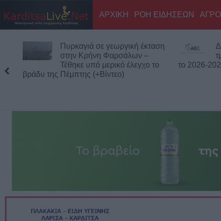
ΑΡΧΙΚΗ
ΡΟΗ ΕΙΔΗΣΕΩΝ
ΑΓΡΟ
Δημόσιες Σ.Α.Ε.Κ.: 860
Τ
τμήματα και 95 ειδικότητες για
δ
το 2026-2027
βοηθήματο