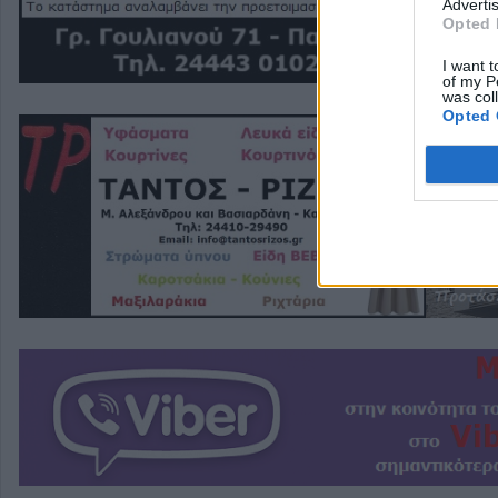
Advertis
Opted 
I want t
of my P
was col
Opted 