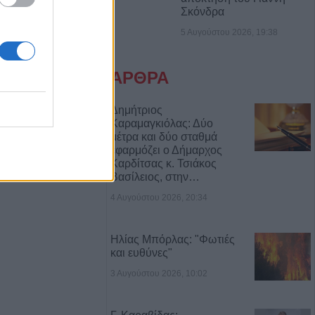
Σκόνδρα
ιμοι δύο
5 Αυγούστου 2026, 19:38
ροι στο ν.
τότητα επίσκεψης
σσερις
ΑΡΘΡΑ
τραμ στη
Δημήτριος
Καραμαγκιόλας: Δύο
ω από 20
μέτρα και δύο σταθμά
εφαρμόζει ο Δήμαρχος
Καρδίτσας κ. Τσιάκος
Βασίλειος, στην…
ί και 13
έκρηξη βόμβας σε
4 Αυγούστου 2026, 20:34
Ηλίας Μπόρλας: "Φωτιές
και ευθύνες"
ός και μέτρα
ον Ιό του Δυτικού
3 Αυγούστου 2026, 10:02
. Κυψέλης