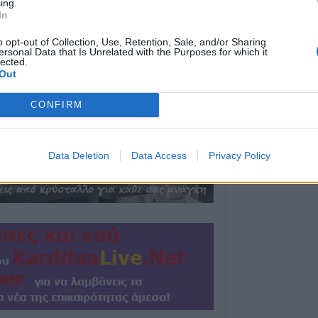
ing.
In
Πλήρως επισκέψ
αρχαιολογικοί χώ
o opt-out of Collection, Use, Retention, Sale, and/or Sharing
Καρδίτσας, δυνα
ersonal Data that Is Unrelated with the Purposes for which it
lected.
και σε άλλους τέ
Out
6 Αυγούστου 2026, 22:48
CONFIRM
Σύγκρουση δύο 
Γερμανία – Πάν
τραυματίες
Data Deletion
Data Access
Privacy Policy
6 Αυγούστου 2026, 21:11
Συρία: Δύο νεκρο
τραυματίες από 
λεωφορείο
6 Αυγούστου 2026, 20:28
Έκτακτος ψεκασμ
προστασίας για τ
Νείλου στην Δ.Κ
6 Αυγούστου 2026, 19:35