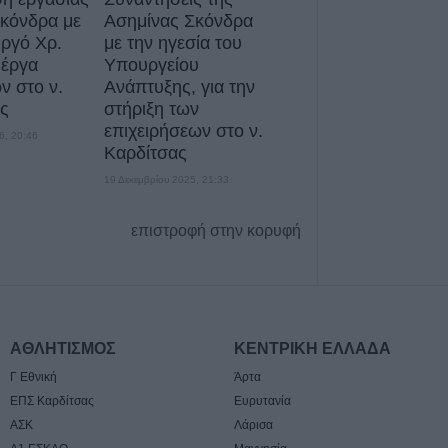
κηδεία του Αθαν
Σκόνδρα με
Ασημίνας Σκόνδρα
6 Αυγούστου 2026, 17:46
ργό Χρ.
με την ηγεσία του
Πυρκαγιά σε γεω
 έργα
Υπουργείου
στην Κρήνη Φαρ
 στο ν.
Ανάπτυξης, για την
υπό μερικό έλεγ
ς
στήριξη των
Πέμπτης (+Βίντε
επιχειρήσεων στο ν.
6, 20:46
Καρδίτσας
6 Αυγούστου 2026, 17:36
19 Δεκεμβρίου 2025, 21:33
Δημόσιες Σ.Α.Ε.
και 95 ειδικότητε
2027
επιστροφή στην κορυφή
6 Αυγούστου 2026, 17:21
Την Παρασκευή (
καταβολή του β
ΛΑΕ-ΟΠΕΚΑ
ΑΘΛΗΤΙΣΜΟΣ
ΚΕΝΤΡΙΚΗ ΕΛΛΑΔΑ
6 Αυγούστου 2026, 16:31
Γ Εθνική
Άρτα
Νεκρός 75χρονο
ΕΠΣ Καρδίτσας
Ευρυτανία
περιοχή του Δομ
ΑΣΚ
Λάρισα
παθολογικό αίτι