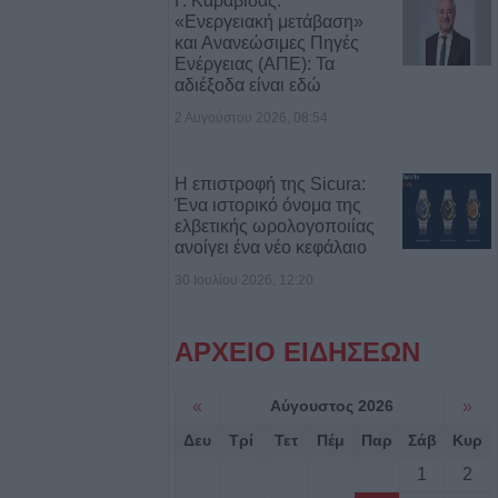
Γ. Καραβίδας:
α έπεσε από την
«Ενεργειακή μετάβαση»
αι σώθηκε στα
και Ανανεώσιμες Πηγές
Ενέργειας (ΑΠΕ): Τα
ού
αδιέξοδα είναι εδώ
2 Αυγούστου 2026, 08:54
ροσβέστες
λικιωμένο μετά
 Νέα Ζωή
Η επιστροφή της Sicura:
Ένα ιστορικό όνομα της
ελβετικής ωρολογοποιίας
ιά: Μοτοσικλέτα
ανοίγει ένα νέο κεφάλαιο
 νταλίκα – Στο
30 Ιουλίου 2026, 12:20
δηγός
ΑΡΧΕΙΟ ΕΙΔΗΣΕΩΝ
νελήφθησαν δύο
θάνατο 72χρονου
«
Αύγουστος 2026
»
αυτοκίνητο
Δευ
Τρί
Τετ
Πέμ
Παρ
Σάβ
Κυρ
1
2
7 Αυγούστου η