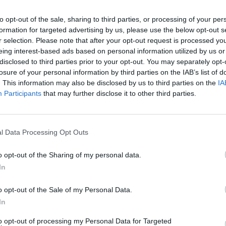
ΤΕΛΕΥΤΑΙ
to opt-out of the sale, sharing to third parties, or processing of your per
Conference Lea
ς και για τα θέματα που αφορούν τους εργαζόμενους,
formation for targeted advertising by us, please use the below opt-out s
αποτελέσματα 
r selection. Please note that after your opt-out request is processed y
αγώνων του Γ΄π
eing interest-based ads based on personal information utilized by us or
γύρου
disclosed to third parties prior to your opt-out. You may separately opt-
το 1965 και το μοναδικό στην ευρύτερη περιοχή, που
7 Αυγούστου 2026, 00:10
losure of your personal information by third parties on the IAB’s list of
 όρια της Περιφέρειας, διαθέτει όλες τις απαραίτητες
. This information may also be disclosed by us to third parties on the
IA
Europa League:
ωπικό άρτια εκπαιδευμένο. Η προσφορά του λοιπόν είναι
Participants
that may further disclose it to other third parties.
λογικά ο ΟΦΗ στα
σει να έχει την έδρα της κεντρικής μονάδας".
αποτελέσματα 
αγώνων στον Γ' 
θε αρμόδια κατεύθυνση, σε περίπτωση συγχώνευσης των
l Data Processing Opt Outs
7 Αυγούστου 2026, 00:04
είνει η κεντρική μονάδα.
“Ciao espresso b
o opt-out of the Sharing of my personal data.
τώρα η δική σου
In
6 Αυγούστου 2026, 23:51
Με την πλάτη στ
o opt-out of the Sale of my Personal Data.
Ήττα εντός (0-1)
In
Άντερλεχτ
to opt-out of processing my Personal Data for Targeted
6 Αυγούστου 2026, 22:57