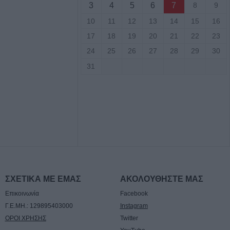
άσιου Ταξιάρχη
3
4
5
6
7
8
9
10
11
12
13
14
15
16
ργική έκταση
17
18
19
20
21
22
23
σάλων – Τέθηκε
24
25
26
27
28
29
30
χο το βράδυ της
ο)
31
Κ.: 860 τμήματα
ς για το 2026-
7/8) η δεύτερη
οηθήματος του
ΣΧΕΤΙΚΑ ΜΕ ΕΜΑΣ
ΑΚΟΛΟΥΘΗΣΤΕ ΜΑΣ
Επικοινωνία
Facebook
ς σε αγροτική
Γ.Ε.ΜΗ.: 129895403000
Instagram
ενίκου – Πιθανό
ΟΡΟΙ ΧΡΗΣΗΣ
Twitter
ο