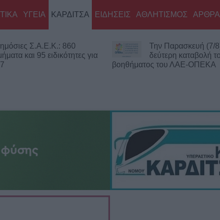
ΤΙΚΑ
ΥΓΕΙΑ
ΚΑΡΔΙΤΣΑ
ΕΙΔΗΣΕΙΣ
ΑΘΛΗΤΙΣΜΟΣ
ΑΡΘΡΑ
ην Παρασκευή (7/8) η
Νεκρός 75χρονος σε
εύτερη καταβολή του
περιοχή του Δομενί
ς του ΛΑΕ-ΟΠΕΚΑ
Πιθανό παθολογικό αίτιο