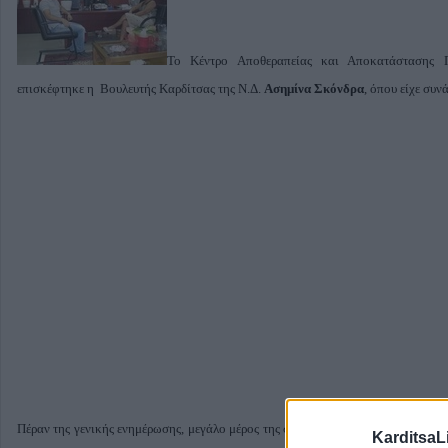
Το Κέντρο Αποθεραπείας και Αποκατάστασης 
επισκέφτηκε η Βουλευτής Καρδίτσας της Ν.Δ.
Ασημίνα Σκόνδρα
, όπου είχε συν
Πέραν της γενικής ενημέρωσης, μεγάλο μέρος της συζήτησης αφορούσε τις συνε
KarditsaL