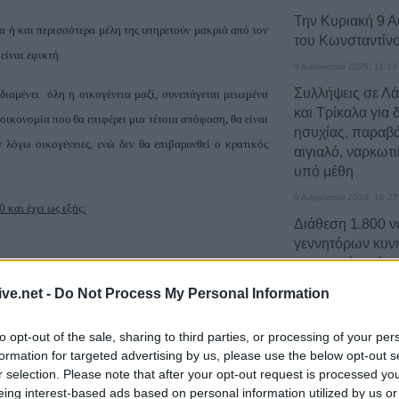
Την Κυριακή 9 Α
να ή και περισσότερα μέλη της υπηρετούν μακριά από τον
του Κωνσταντίν
είναι εφικτή.
9 Αυγούστου 2026, 11:13
Συλλήψεις σε Λ
διαμένει όλη η οικογένεια μαζί, συνεπάγεται μειωμένα
και Τρίκαλα για 
 οικονομία που θα επιφέρει μια τέτοια απόφαση, θα είναι
ησυχίας, παραβά
 λόγω οικογένειες, ενώ δεν θα επιβαρυνθεί ο κρατικός
αιγιαλό, ναρκωτ
υπό μέθη
9 Αυγούστου 2026, 10:27
 και έχει ως εξής:
Διάθεση 1.800 
γεννητόρων κυν
φασιανού από το
Μπαλάνου στο Μ
μέτρα λιτότητας, που εδώ και 3 χρόνια πλήττουν κυρίως
ive.net -
Do Not Process My Personal Information
9 Αυγούστου 2026, 09:38
 που βάσει των τελευταίων στατιστικών στοιχείων έχει
Από τη Γη στη Σ
to opt-out of the sale, sharing to third parties, or processing of your per
ες βρίσκονται κάτω από τα όρια της φτώχιας. Η πολιτεία,
πύραυλου που 
formation for targeted advertising by us, please use the below opt-out s
ίες μετακινήσεις στο Δημόσιο με στόχο την καλύτερη
Σελήνη γίνεται χ
r selection. Please note that after your opt-out request is processed y
ηρεσιών. Οι κανονισμοί αυτοί όμως των αμοιβαίων
eing interest-based ads based on personal information utilized by us or
μελέτης για ειδι