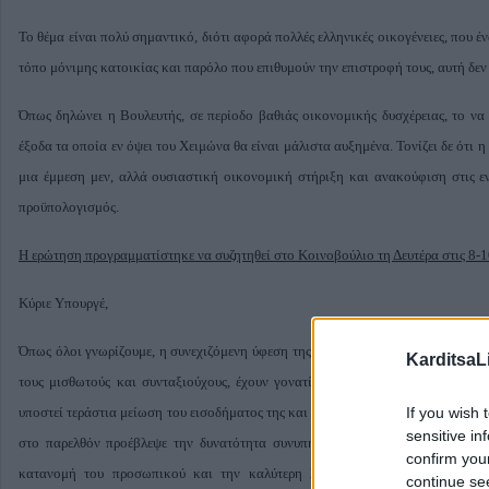
Το θέμα είναι πολύ σημαντικό, διότι αφορά πολλές ελληνικές οικογένειες, που έ
τόπο μόνιμης κατοικίας και παρόλο που επιθυμούν την επιστροφή τους, αυτή δεν 
Όπως δηλώνει η Βουλευτής, σε περίοδο βαθιάς οικονομικής δυσχέρειας, το να 
έξοδα τα οποία εν όψει του Χειμώνα θα είναι μάλιστα αυξημένα. Τονίζει δε ότι η
μια έμμεση μεν, αλλά ουσιαστική οικονομική στήριξη και ανακούφιση στις εν
προϋπολογισμός.
Η ερώτηση προγραμματίστηκε να συζητηθεί στο Κοινοβούλιο τη Δευτέρα στις 8-10
Κύριε Υπουργέ,
Όπως όλοι γνωρίζουμε, η συνεχιζόμενη ύφεση της Ελληνικής οικονομίας και τα 
KarditsaL
τους μισθωτούς και συνταξιούχους, έχουν γονατίσει την ελληνική οικογένεια,
If you wish 
υποστεί τεράστια μείωση του εισοδήματος της και πλέον μία στις τρείς οικογένει
sensitive in
στο παρελθόν προέβλεψε την δυνατότητα συνυπηρέτησης συζύγων και αμοιβα
confirm you
κατανομή του προσωπικού και την καλύτερη λειτουργία των δημοσίων υπ
continue se