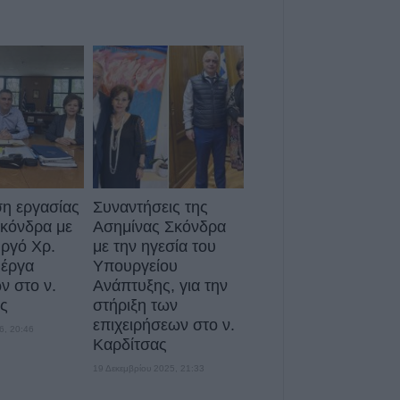
Σε αναζήτηση λύ
πρόβλημα των α
βοοειδών σε κοι
Δήμου Παλαμά
8 Αυγούστου 2026, 14:49
Ακυρώθηκε από
Περιφερειάρχη 
Κουρέτα για το 
λίμνη Σμοκόβου
8 Αυγούστου 2026, 13:44
η εργασίας
Συναντήσεις της
Σκόνδρα με
Ασημίνας Σκόνδρα
Συνεδρίαση Επι
ργό Χρ.
με την ηγεσία του
Εκτίμησης Κινδύ
 έργα
Υπουργείου
ισχυρούς ανέμου
 στο ν.
Ανάπτυξης, για την
θερμοκρασίες
ς
στήριξη των
8 Αυγούστου 2026, 13:30
επιχειρήσεων στο ν.
6, 20:46
Καρδίτσας
19 Δεκεμβρίου 2025, 21:33