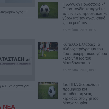
Η Αγγλική Ποδοσφαιρική
Ομοσπονδία καταργεί τα
Βιοπαθολόγος - Μικροβιολόγος "Ελένη Μηλίτση"
Ειδικός Καρδιολόγος "Γεώργιος Κοντορούπης"
τσιμεντένια προστατευτικά
γύρω απ’ τον αγωνιστικό
χώρο μετά τον…
7 Αυγούστου 2026, 19:30
Κύπελλο Ελλάδας: Το
πλήρες πρόγραμμα του
2ου προκριματικού γύρου
- Στο γήπεδο του
Μακεδονικού το…
7 Αυγούστου 2026, 18:41
Στο ΠΠΑ Θεσσαλίας η
Η Αποκατάσταση Α.Ε. αναζητά για εργασία Νοσηλευτές και Βοηθούς Νοσηλευτές
Πωλείται μονοκατοικία τριών επιπέδων στο καταπράσινο Πευκόφυτο Καρδίτσας
προμήθεια και
τοποθέτηση νέας
κερκίδας στο γήπεδο
Μασχολουρίου
Α ΝΕΑ