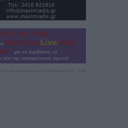
κεντρικής δομής
Πόλης»
8 Αυγούστου 2026, 19:33
Την Κυριακή 9 
κηδεία του Κωνσ
Βογιατζή
8 Αυγούστου 2026, 19:28
Την Δευτέρα 10
κηδεία του Κωνσ
8 Αυγούστου 2026, 19:13
Τελευταία τροποποίηση στις28 Σεπτεμβρίου 2012, 18:34
Την Κυριακή 9 
κηδεία της Θωμα
8 Αυγούστου 2026, 17:42
Μετώπη: Χωρίς τ
ανασύρθηκε από
43χρονος
8 Αυγούστου 2026, 17:14