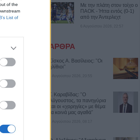
out of the
Με την πλάτη στον τοίχο ο
ΠΑΟΚ - Ήττα εντός (0-1)
 downstream
χνεις, συνεργείο
από την Άντερλεχτ
B’s List of
ζας” και έχεις τη
6 Αυγούστου 2026, 22:57
ΑΡΘΡΑ
 Οριστική λύση
πινακίδων
Σίσκος Α. Βασίλειος: "Οι
οιές αλλαγές θα
ηλίθιοι"
8 Αυγούστου 2026, 20:55
Αυγούστου η
Γ. Καραβίδας: "Ο
άσιου Λαζαρίδη
Αύγουστος, τα πανηγύρια
και οι «χορηγίες» με θέμα
τα κοινά μας αγαθά"
ς πυρκαγιάς την
ε μεγάλο τμήμα
8 Αυγούστου 2026, 08:17
 και της
αλίας