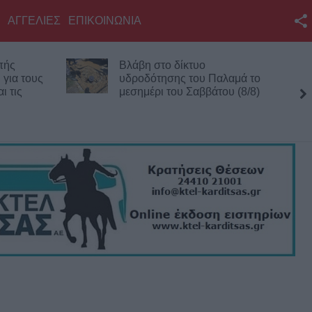
ΑΓΓΕΛΙΕΣ
ΕΠΙΚΟΙΝΩΝΙΑ
Facebook
πής
Βλάβη στο δίκτυο
Twitter
 για τους
υδροδότησης του Παλαμά το
ι τις
μεσημέρι του Σαββάτου (8/8)
YouTube
Αναζήτηση
RSS
Επικοινωνία με το
KarditsaLive.Net