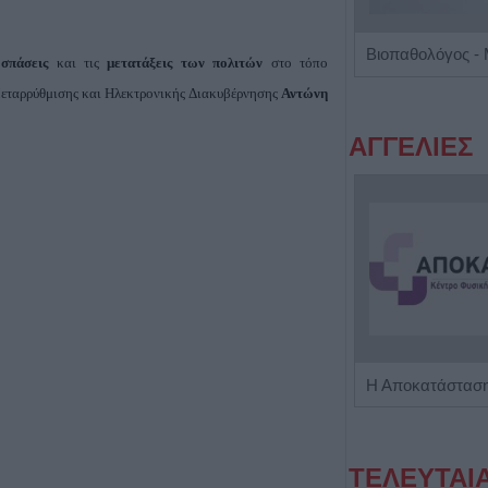
Πνευμονολόγος - Φυματιολόγος "Σταυρούλα Δ. Νούκα"
σπάσεις
και τις
μετατάξεις των πολιτών
στο τόπο
Μεταρρύθμισης και Ηλεκτρονικής Διακυβέρνησης
Αντώνη
ΑΓΓΕΛΙΕΣ
Πωλείται μονοκατοικία τριών επιπέδων στο καταπράσινο Πευκόφυτο Καρδίτσας
ΤΕΛΕΥΤΑΙ