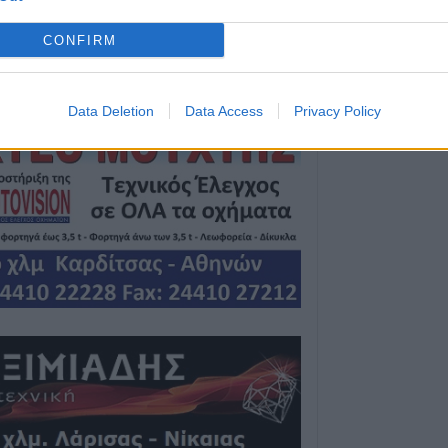
8 Αυγούστου 2026, 22:58
Ανασύρθηκε χωρί
CONFIRM
του ηλικιωμένος
οικισμό της Αλ
Data Deletion
Data Access
Privacy Policy
8 Αυγούστου 2026, 21:54
Χ. Παπαδημήτρι
ΔΕΥΑΚ): Στην π
θα υπάρξουν αυ
λογαριασμούς τ
8 Αυγούστου 2026, 21:15
Σίσκος Α. Βασίλει
8 Αυγούστου 2026, 20:55
Πάρος: Νεκρό 4χ
πισίνα beach ba
8 Αυγούστου 2026, 19:35
Υπεγράφη η σύμ
«Αναβάθμιση υ