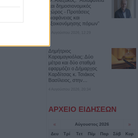
Φ. Αλεξάκος: "Αδιαφάνεια
και δημοσιονομικός
χώρος - Προτάσεις
ς τις αισθήσεις
διαφάνειας και
 από πηγάδι σε
εξοικονόμησης πόρων"
εξανδρούπολης
7 Αυγούστου 2026, 12:29
ου (Πρόεδρος
αρούσα φάση δεν
Δημήτριος
Καραμαγκιόλας: Δύο
ξήσεις στους
μέτρα και δύο σταθμά
ων καταναλωτών
εφαρμόζει ο Δήμαρχος
Καρδίτσας κ. Τσιάκος
Βασίλειος, στην…
ος: "Οι ηλίθιοι"
4 Αυγούστου 2026, 20:34
ρονο παιδί σε
r
ΑΡΧΕΙΟ ΕΙΔΗΣΕΩΝ
«
Αύγουστος 2026
»
βαση για την
ποδομών
Δευ
Τρί
Τετ
Πέμ
Παρ
Σάβ
Κυρ