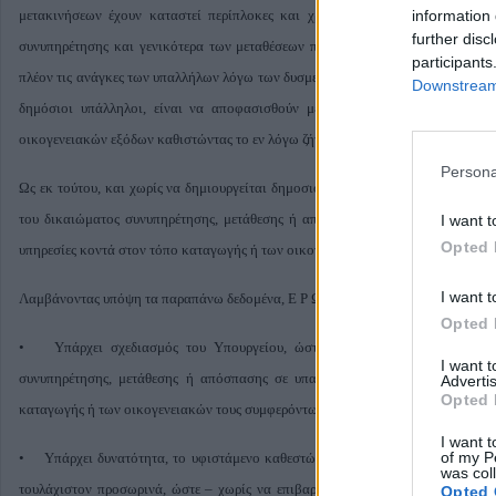
information 
μετακινήσεων έχουν καταστεί περίπλοκες και χρονοβόρες, θέτοντας ταυτόχρ
further disc
συνυπηρέτησης και γενικότερα των μεταθέσεων που δημιουργήθηκε κάτω από 
participants
πλέον τις ανάγκες των υπαλλήλων λόγω των δυσμενών οικονομικών συνθηκών. 
Downstream 
δημόσιοι υπάλληλοι, είναι να αποφασισθούν μέτρα άμεσης ανακούφισης τ
οικογενειακών εξόδων καθιστώντας το εν λόγω ζήτημα εξαιρετικά επίκαιρο.
Persona
Ως εκ τούτου, και χωρίς να δημιουργείται δημοσιονομική επιβάρυνση, η Κυβέρ
του δικαιώματος συνυπηρέτησης, μετάθεσης ή απόσπασης υπαλλήλων – έγγαμων
I want t
Opted 
υπηρεσίες κοντά στον τόπο καταγωγής ή των οικογενειακών τους συμφερόντων, 
I want t
Λαμβάνοντας υπόψη τα παραπάνω δεδομένα, Ε Ρ Ω Τ Α Τ Α Ι ο κος. Υπουργός:
Opted 
• Υπάρχει σχεδιασμός του Υπουργείου, ώστε να επιτρέψει - στο εγγύς 
I want 
συνυπηρέτησης, μετάθεσης ή απόσπασης σε υπαλλήλους του δημοσίου – έγ
Advertis
Opted 
καταγωγής ή των οικογενειακών τους συμφερόντων;
I want t
of my P
• Υπάρχει δυνατότητα, το υφιστάμενο καθεστώς μεταθέσεων, μετατάξεων ή
was col
τουλάχιστον προσωρινά, ώστε – χωρίς να επιβαρύνεται ο κρατικός προϋπολογ
Opted 