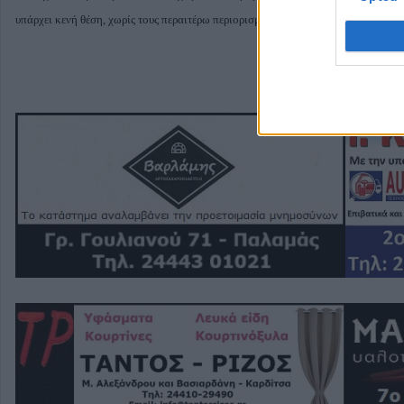
υπάρχει κενή θέση, χωρίς τους περαιτέρω περιορισμούς που θέτει ο Νόμος;