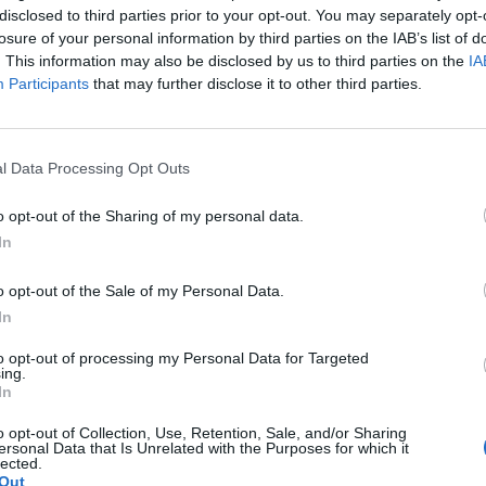
disclosed to third parties prior to your opt-out. You may separately opt-
ονα και διάφορους περιορισμούς. Το καθεστώς δε της
9 Αυγούστου 2026, 09:31
losure of your personal information by third parties on the IAB’s list of
εντελώς διαφορετικές συνθήκες, σήμερα δεν καλύπτουν
Για ό,τι κι αν ψά
. This information may also be disclosed by us to third parties on the
IA
Αυτό που σήμερα έχουν ανάγκη περισσότερο από ποτέ οι
αυτοκινήτων “Βού
Participants
that may further disclose it to other third parties.
λύση!
ους. Άλλωστε ο χειμώνας φέρνει ραγδαία αύξηση των
9 Αυγούστου 2026, 09:14
l Data Processing Opt Outs
Υπ. Μεταφορών:
νηση θα μπορούσε να εξετάσει τη δυνατότητα επέκτασης
στο ζήτημα των 
 και μη – όταν εκείνες και εκείνοι το επιθυμούν, σε
o opt-out of the Sharing of my personal data.
κυκλοφορίας - Π
γίνουν
In
ώστε να μειώσουν δραστικά τα έξοδα διαβίωσης τους.
9 Αυγούστου 2026, 08:17
o opt-out of the Sale of my Personal Data.
Την Κυριακή 9 
In
κηδεία του Αθαν
μέλλον - τη δυνατότητα επέκτασης του δικαιώματος
to opt-out of processing my Personal Data for Targeted
9 Αυγούστου 2026, 08:05
γαμους και μη –, ώστε να υπηρετούν κοντά στο τόπο
ing.
In
Υψηλός κίνδυνο
Κυριακή (9/8) σ
o opt-out of Collection, Use, Retention, Sale, and/or Sharing
του ν. Καρδίτσας
ersonal Data that Is Unrelated with the Purposes for which it
 αποσπάσεων δημοσίων υπαλλήλων να αναπροσαρμοστεί
lected.
υπόλοιπης Θεσσ
ισμός – να επιτρέπει άμεσα την μετακίνησή τους όταν
Out