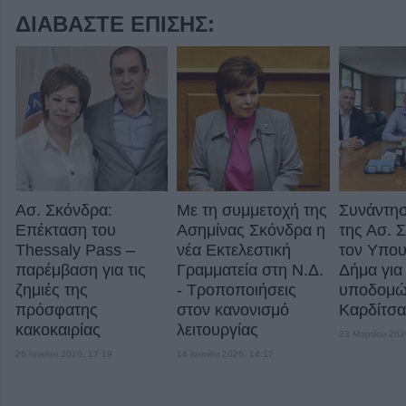
ΔΙΑΒΆΣΤΕ ΕΠΊΣΗΣ:
Ασ. Σκόνδρα:
Με τη συμμετοχή της
Συνάντησ
Επέκταση του
Ασημίνας Σκόνδρα η
της Ασ. 
Thessaly Pass –
νέα Εκτελεστική
τον Υπου
παρέμβαση για τις
Γραμματεία στη Ν.Δ.
Δήμα για
ζημιές της
- Τροποποιήσεις
υποδομών
πρόσφατης
στον κανονισμό
Καρδίτσα
κακοκαιρίας
λειτουργίας
23 Μαρτίου 202
26 Ιουνίου 2026, 17:19
14 Ιουνίου 2026, 14:17