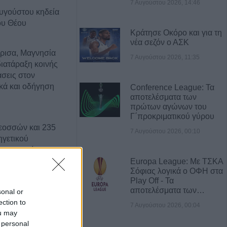
7 Αυγούστου 2026, 14:46
υγούστου κηδεία
ου Θέου
Κράτησε Οκόρο και για τη
νέα σεζόν ο ΑΣΚ
άρισα, Μαγνησία
7 Αυγούστου 2026, 11:35
διατάραξη κοινής
σεις στον
ικά και οδήγηση
Conference League: Τα
αποτελέσματα των
πρώτων αγώνων του
Γ΄προκριματικού γύρου
νεοσσών και 235
7 Αυγούστου 2026, 00:10
ηγετικού
 εκτροφείο
ουζάκι
Europa League: Με ΤΣΚΑ
Σόφιας λογικά ο ΟΦΗ στα
Play Off - Τα
αποτελέσματα των…
ελήνη: Το κομμάτι
sonal or
προσέκρουσε στη
ection to
7 Αυγούστου 2026, 00:04
ρυσή ευκαιρία
ou may
 personal
κούς επιστήμονες