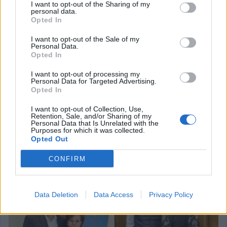
I want to opt-out of the Sharing of my
personal data.
Opted In
Με τη συμμετοχή της Ασημίνας Σκόνδρα η νέα
Εκτελεστική Γραμματεία στη Ν.Δ. - Τροποποιήσεις
I want to opt-out of the Sale of my
Personal Data.
στον κανονισμό λειτουργίας
Opted In
14 Ιουνίου 2026, 14:17
I want to opt-out of processing my
Personal Data for Targeted Advertising.
Opted In
I want to opt-out of Collection, Use,
Retention, Sale, and/or Sharing of my
Personal Data that Is Unrelated with the
Purposes for which it was collected.
Opted Out
Συνάντηση εργασίας της Ασ. Σκόνδρα με τον
CONFIRM
Υπουργό Χρ. Δήμα για έργα υποδομών στο ν.
Καρδίτσας
23 Μαρτίου 2026, 20:46
Data Deletion
Data Access
Privacy Policy