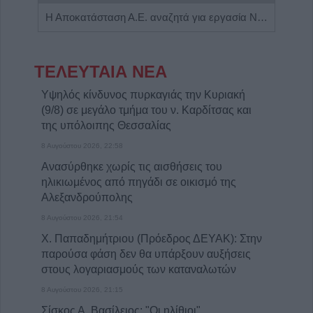
Πωλείται μονοκατοικία τριών επιπέδων στο καταπράσινο Πευκόφυτο Καρδίτσας
Η Αποκατάσταση Α.Ε. αναζητά για εργασία Νοσηλευτές και Βοηθούς Νοσηλευτές
ΤΕΛΕΥΤΑΙΑ ΝΕΑ
Υψηλός κίνδυνος πυρκαγιάς την Κυριακή
(9/8) σε μεγάλο τμήμα του ν. Καρδίτσας και
της υπόλοιπης Θεσσαλίας
8 Αυγούστου 2026, 22:58
Ανασύρθηκε χωρίς τις αισθήσεις του
ηλικιωμένος από πηγάδι σε οικισμό της
Αλεξανδρούπολης
8 Αυγούστου 2026, 21:54
Χ. Παπαδημήτριου (Πρόεδρος ΔΕΥΑΚ): Στην
παρούσα φάση δεν θα υπάρξουν αυξήσεις
στους λογαριασμούς των καταναλωτών
8 Αυγούστου 2026, 21:15
Σίσκος Α. Βασίλειος: "Οι ηλίθιοι"