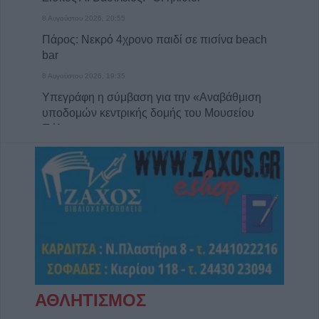
8 Αυγούστου 2026, 20:55
Πάρος: Νεκρό 4χρονο παιδί σε πισίνα beach
bar
8 Αυγούστου 2026, 19:35
Υπεγράφη η σύμβαση για την «Αναβάθμιση
υποδομών κεντρικής δομής του Μουσείου
Πόλης»
8 Αυγούστου 2026, 19:33
Την Κυριακή 9 Αυγούστου η κηδεία του
Κωνσταντίνου Βογιατζή
8 Αυγούστου 2026, 19:28
Την Δευτέρα 10 Αυγούστου η κηδεία του
Κωνσταντίνου Πλεξίδα
8 Αυγούστου 2026, 19:13
Την Κυριακή 9 Αυγούστου η κηδεία της
ΑΘΛΗΤΙΣΜΟΣ
Θωμαΐτσας Τσιούκα