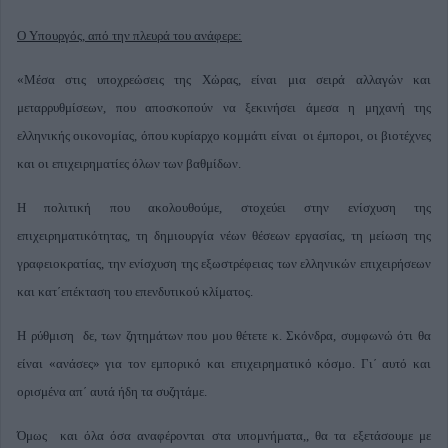
Ο Υπουργός, από την πλευρά του ανάφερε:
«Μέσα στις υποχρεώσεις της Χώρας, είναι μια σειρά αλλαγών και
μεταρρυθμίσεων, που αποσκοπούν να ξεκινήσει άμεσα η μηχανή της
ελληνικής οικονομίας, όπου κυρίαρχο κομμάτι είναι οι έμποροι, οι βιοτέχνες
και οι επιχειρηματίες όλων των βαθμίδων.
Η πολιτική που ακολουθούμε, στοχεύει στην ενίσχυση της
επιχειρηματικότητας, τη δημιουργία νέων θέσεων εργασίας, τη μείωση της
γραφειοκρατίας, την ενίσχυση της εξωστρέφειας των ελληνικών επιχειρήσεων
και κατ΄επέκταση του επενδυτικού κλίματος.
Η ρύθμιση δε, των ζητημάτων που μου θέτετε κ. Σκόνδρα, συμφωνώ ότι θα
είναι «ανάσες» για τον εμπορικό και επιχειρηματικό κόσμο. Γι΄ αυτό και
ορισμένα απ΄ αυτά ήδη τα συζητάμε.
Όμως και όλα όσα αναφέρονται στα υπομνήματα,, θα τα εξετάσουμε με