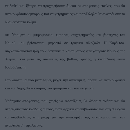
επιδοθεί και ζήτησε να προχωρήσουν άμεσα οι αποφάσεις εκείνες, που θα
ανακουφίσουν εμπόρους και επιχειρηματίες και παράλληλα θα ανατρέψουν το
δυσμενέστατο κλίμα.
«κ. Υπουργέ οι μικρομεσαίοι έμποροι, επιχειρηματίες και βιοτέχνες του
Νομού μου βρίσκονται μπροστά σε τραγικά αδιέξοδα. Η Καρδίτσα
συγκαταλέγονταν ήδη πριν ξεσπάσει η κρίση, στους φτωχότερους Νομούς της
Χώρας και μετά τις συνέπειες της βαθιάς ύφεσης, η κατάσταση είναι
δυσβάστακτη.
Στο διάστημα που μεσολαβεί, μέχρι την ανάκαμψη, πρέπει να ανακουφιστεί
και να στηριχθεί ο κόσμος του εμπορίου και του επιχειρήν.
Υπάρχουν αποφάσεις, που χωρίς να κοστίζουν, θα δώσουν ανάσα και θα
στηρίξουν τους κλάδους αυτούς, ώστε αρχικά να επιβιώσουν και στη συνέχεια
να συμβάλλουν, στη μάχη για την ανάκαμψη της οικονομίας και την
αναστήλωση της Χώρας.