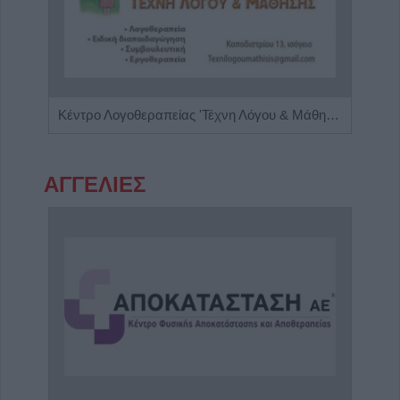
Ειδικός Αλλεργιολόγος "Ηλίας Χρ. Καραμαγκιόλας"
Κέντρο Λογοθεραπείας 'Τέχνη Λόγου & Μάθησης'
ΑΓΓΕΛΙΕΣ