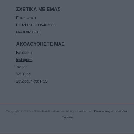
ΣΧΕΤΙΚΑ ΜΕ ΕΜΑΣ
Επικοινωνία
Γ.Ε.ΜΗ.: 129895403000
ΟΡΟΙ ΧΡΗΣΗΣ
ΑΚΟΛΟΥΘΗΣΤΕ ΜΑΣ
Facebook
Instagram
Twitter
YouTube
Συνδρομή στο RSS
Copyright © 2009 - 2026 Karditsalive.net. All rights reserved.
Κατασκευή ιστοσελίδων
Centiva