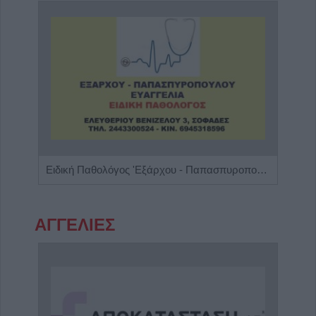
Πνευμονολόγος - Φυματιολόγος "Σταυρούλα Δ. Νούκα"
Ειδική Παθολόγος 'Εξάρχου - Παπασπυροπούλου Ευαγγελία'
ΑΓΓΕΛΙΕΣ