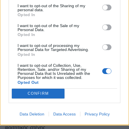
I want to opt-out of the Sharing of my
personal data.
Opted In
I want to opt-out of the Sale of my
Personal Data.
Opted In
I want to opt-out of processing my
Υπ. Παιδείας: 5-10 Αυγούστου οι αιτήσεις
Personal Data for Targeted Advertising.
εκπαιδευτικών για μόνιμο διορισμό στην
Opted In
Πρωτοβάθμια και Δευτεροβάθμια Εκπαίδευση
I want to opt-out of Collection, Use,
4 Αυγούστου 2026, 16:23
Retention, Sale, and/or Sharing of my
Personal Data that Is Unrelated with the
Purposes for which it was collected.
Opted Out
CONFIRM
Data Deletion
Data Access
Privacy Policy
Σε εξέλιξη το σχέδιο βελτίωσης των δομών
φοιτητικής στέγης