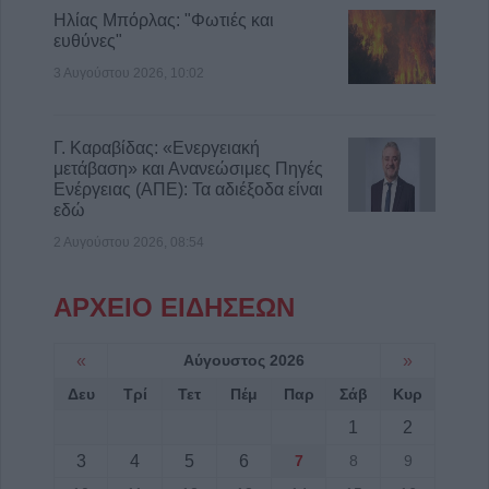
Ηλίας Μπόρλας: "Φωτιές και
ευθύνες"
3 Αυγούστου 2026, 10:02
Γ. Καραβίδας: «Ενεργειακή
μετάβαση» και Ανανεώσιμες Πηγές
Ενέργειας (ΑΠΕ): Τα αδιέξοδα είναι
εδώ
2 Αυγούστου 2026, 08:54
ΑΡΧΕΙΟ ΕΙΔΗΣΕΩΝ
«
Αύγουστος 2026
»
Δευ
Τρί
Τετ
Πέμ
Παρ
Σάβ
Κυρ
1
2
3
4
5
6
7
8
9