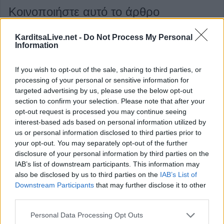
Κοινοποιήστε αυτό το άρθρο
KarditsaLive.net -
Do Not Process My Personal
Information
If you wish to opt-out of the sale, sharing to third parties, or
ΔΙΑΒΆΣΤΕ ΕΠΊΣΗΣ:
processing of your personal or sensitive information for
targeted advertising by us, please use the below opt-out
section to confirm your selection. Please note that after your
opt-out request is processed you may continue seeing
interest-based ads based on personal information utilized by
us or personal information disclosed to third parties prior to
your opt-out. You may separately opt-out of the further
disclosure of your personal information by third parties on the
IAB’s list of downstream participants. This information may
also be disclosed by us to third parties on the
IAB’s List of
Υπεγράφη η απόφαση με την οριστικοποίηση
Downstream Participants
that may further disclose it to other
λειτουργίας των τμημάτων ΕΠΑΛ & ολιγομελών στη
third parties.
Θεσσαλία για την σχολική χρονιά 2026-27
4 Αυγούστου 2026, 17:31
Personal Data Processing Opt Outs