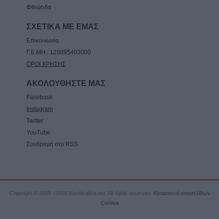
Φθιώτιδα
ΣΧΕΤΙΚΑ ΜΕ ΕΜΑΣ
Επικοινωνία
Γ.Ε.ΜΗ.: 129895403000
ΟΡΟΙ ΧΡΗΣΗΣ
ΑΚΟΛΟΥΘΗΣΤΕ ΜΑΣ
Facebook
Instagram
Twitter
YouTube
Συνδρομή στο RSS
Copyright © 2009 - 2026 Karditsalive.net. All rights reserved.
Κατασκευή ιστοσελίδων
Centiva