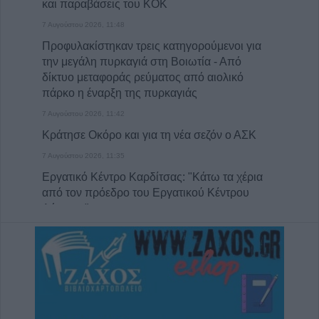
και παραβάσεις του ΚΟΚ
7 Αυγούστου 2026, 11:48
Προφυλακίστηκαν τρεις κατηγορούμενοι για
την μεγάλη πυρκαγιά στη Βοιωτία - Από
δίκτυο μεταφοράς ρεύματος από αιολικό
πάρκο η έναρξη της πυρκαγιάς
7 Αυγούστου 2026, 11:42
Κράτησε Οκόρο και για τη νέα σεζόν ο ΑΣΚ
7 Αυγούστου 2026, 11:35
Εργατικό Κέντρο Καρδίτσας: "Κάτω τα χέρια
από τον πρόεδρο του Εργατικού Κέντρου
Λάρισας"
7 Αυγούστου 2026, 11:20
Το Σάββατο 8 Αυγούστου η κηδεία του
Χρήστου Αρχ. Παπαλέξη
7 Αυγούστου 2026, 11:17
Δίκτυο Αλληλεγγύης: "Λευτεριά στην