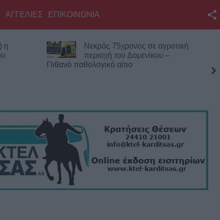
ΑΓΓΕΛΙΕΣ
ΕΠΙΚΟΙΝΩΝΙΑ
Facebook
) η
Νεκρός 75χρονος σε αγροτική
Twitter
ου
περιοχή του Δομενίκου –
Πιθανό παθολογικό αίτιο
YouTube
Αναζήτηση
RSS
Επικοινωνία με το
KarditsaLive.Net