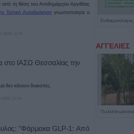
από τη θέση του Αντιδημάρχου Αργιθέας
ην Τοπική Αυτοδιοίκηση
γνωστοποίησε ο
Ιατρός Βιοπαθολόγος - Μικροβιολόγος 'Παγάνα Μάγδα'
ου 2026, 11:29
ΑΓΓΕΛΙΕΣ
ία στο ΙΑΣΩ Θεσσαλίας την
ίμα δεν κάνουν διακοπές.
υ 2026, 12:14
Η εταιρεία ΘΑΛΑΣΣΙΟΣ ΚΟΣΜΟΣ Α.Ε.Β.Ε. επιθυμεί να προσλάβει Αποθηκάριο
υλος: "Φάρμακα GLP-1: Από