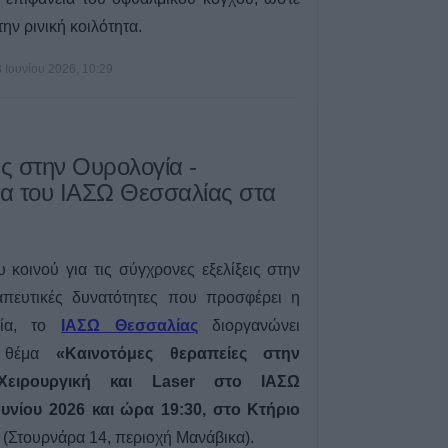
κηδεία του Αθαν
ην ρινική κοιλότητα.
6 Αυγούστου 2026, 17:46
Πυρκαγιά σε γεω
3 Ιουνίου 2026, 10:29
στην Κρήνη Φαρ
υπό μερικό έλεγ
Πέμπτης (+Βίντε
6 Αυγούστου 2026, 17:36
ς στην Ουρολογία -
Δημόσιες Σ.Α.Ε.
δα του ΙΑΣΩ Θεσσαλίας στα
και 95 ειδικότητε
2027
6 Αυγούστου 2026, 17:21
κοινού για τις σύγχρονες εξελίξεις στην
Την Παρασκευή (
απευτικές δυνατότητες που προσφέρει η
καταβολή του β
γία, το
ΙΑΣΩ Θεσσαλίας
διοργανώνει
ΛΑΕ-ΟΠΕΚΑ
ε θέμα
«Καινοτόμες θεραπείες στην
6 Αυγούστου 2026, 16:31
 Χειρουργική και
Laser
στο ΙΑΣΩ
Νεκρός 75χρονο
ουνίου 2026 και ώρα 19:30, στο Κτήριο
περιοχή του Δομ
παθολογικό αίτι
(Στουρνάρα 14, περιοχή Μανάβικα).