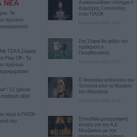
Α ΝΕΑ
Ανακοινώθηκε επίσημα ο
Δημήτρης Γιαννούλης
gue: Τα
στον ΠΑΟΚ
των πρώτων
6 Αυγούστου 2026, 13:45
ροκριματικού
Στη Σόφια θα ψάξει την
πρόκριση ο
 Με ΤΣΚΑ Σόφιας
Παναθηναϊκός
 Play Off - Τα
5 Αυγούστου 2026, 23:33
των πρώτων
προκριματικό
Ο Φονσέκα απέκλεισε τον
Τσιτσιπά από το Masters
ar”: 12 χρόνια
του Μόντρεαλ
 σταθερή αξία!
5 Αυγούστου 2026, 20:30
ον τοίχο ο ΠΑΟΚ -
Σπουδαία μεταγραφική
 από την
κίνηση για την Α.Ε.
Μουζακίου με την
απόκτηση του Γιάννη