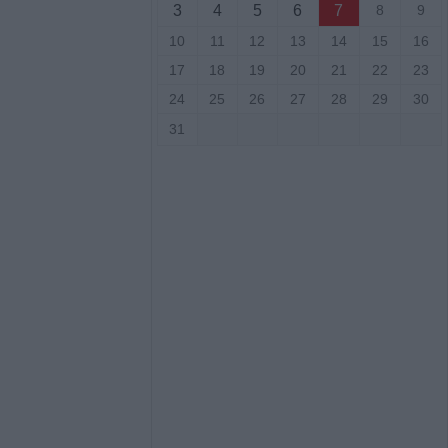
άσιου Ταξιάρχη
3
4
5
6
7
8
9
10
11
12
13
14
15
16
ργική έκταση
17
18
19
20
21
22
23
σάλων – Τέθηκε
24
25
26
27
28
29
30
χο το βράδυ της
ο)
31
Κ.: 860 τμήματα
ς για το 2026-
7/8) η δεύτερη
οηθήματος του
ς σε αγροτική
ενίκου – Πιθανό
ο