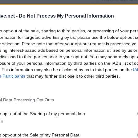
Πλήρως επισκέψ
αρχαιολογικοί χώ
ive.net -
Do Not Process My Personal Information
Καρδίτσας, δυνα
 Τα σχολεία κλείνουν... η
και σε άλλους τέ
to opt-out of the sale, sharing to third parties, or processing of your per
νεχίζεται!
formation for targeted advertising by us, please use the below opt-out s
6 Αυγούστου 2026, 22:48
r selection. Please note that after your opt-out request is processed y
Σύγκρουση δύο 
ονιάς, πολλοί γονείς νιώθουν ότι ήρθε η
eing interest-based ads based on personal information utilized by us or
Γερμανία – Πάν
disclosed to third parties prior to your opt-out. You may separately opt-
γματι, τα παιδιά χρειάζονται παιχνίδι,
τραυματίες
losure of your personal information by third parties on the IAB’s list of
ες.
. This information may also be disclosed by us to third parties on the
IA
6 Αυγούστου 2026, 21:11
Participants
that may further disclose it to other third parties.
ία
9 Ιουνίου 2026, 23:22
Συρία: Δύο νεκρο
τραυματίες από 
λεωφορείο
l Data Processing Opt Outs
6 Αυγούστου 2026, 20:28
ρνει τις εξελίξεις της
Έκτακτος ψεκασμ
o opt-out of the Sharing of my personal data.
στα Τρίκαλα – Στο επίκεντρο
προστασίας για τ
In
τική χειρουργική και το laser
Νείλου στην Δ.Κ
6 Αυγούστου 2026, 19:35
o opt-out of the Sale of my Personal Data.