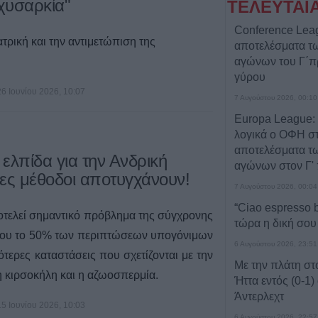
χυσαρκία"
ΤΕΛΕΥΤΑΙ
Conference Lea
ατρική και την αντιμετώπιση της
αποτελέσματα 
αγώνων του Γ΄π
γύρου
26 Ιουνίου 2026, 10:07
7 Αυγούστου 2026, 00:10
Europa League:
λογικά ο ΟΦΗ στα
αποτελέσματα 
 ελπίδα για την Ανδρική
αγώνων στον Γ' 
λες μέθοδοι αποτυγχάνουν!
7 Αυγούστου 2026, 00:04
“Ciao espresso b
οτελεί σημαντικό πρόβλημα της σύγχρονης
τώρα η δική σου
ίπου το 50% των περιπτώσεων υπογόνιμων
6 Αυγούστου 2026, 23:51
τερες καταστάσεις που σχετίζονται με την
Με την πλάτη στ
η κιρσοκήλη και η αζωοσπερμία.
Ήττα εντός (0-1)
Άντερλεχτ
15 Ιουνίου 2026, 10:03
6 Αυγούστου 2026, 22:57