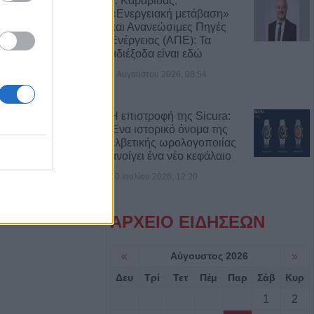
Γ. Καραβίδας:
α έπεσε από την
«Ενεργειακή μετάβαση»
αι σώθηκε στα
και Ανανεώσιμες Πηγές
Ενέργειας (ΑΠΕ): Τα
ού
αδιέξοδα είναι εδώ
2 Αυγούστου 2026, 08:54
ροσβέστες
λικιωμένο μετά
 Νέα Ζωή
Η επιστροφή της Sicura:
Ένα ιστορικό όνομα της
ελβετικής ωρολογοποιίας
ιά: Μοτοσικλέτα
ανοίγει ένα νέο κεφάλαιο
 νταλίκα – Στο
30 Ιουλίου 2026, 12:20
δηγός
ΑΡΧΕΙΟ ΕΙΔΗΣΕΩΝ
νελήφθησαν δύο
θάνατο 72χρονου
«
Αύγουστος 2026
»
αυτοκίνητο
Δευ
Τρί
Τετ
Πέμ
Παρ
Σάβ
Κυρ
1
2
7 Αυγούστου η