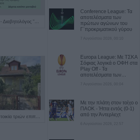
Conference League: Τα
αποτελέσματα των
Ενδοκρινολόγος - Διαβητολόγος "Δρ Ελευθερία Γ. Μπάρμπα"
Χειρουργός Ουρολόγος - Ανδρολόγος "Γρηγόρης Α. Καρπενησιώτης"
πρώτων αγώνων του
Γ΄προκριματικού γύρου
7 Αυγούστου 2026, 00:10
Europa League: Με ΤΣΚΑ
Σόφιας λογικά ο ΟΦΗ στα
Play Off - Τα
αποτελέσματα των…
7 Αυγούστου 2026, 00:04
Με την πλάτη στον τοίχο ο
ΠΑΟΚ - Ήττα εντός (0-1)
από την Άντερλεχτ
Πωλείται μονοκατοικία τριών επιπέδων στο καταπράσινο Πευκόφυτο Καρδίτσας
Η Αποκατάσταση Α.Ε. αναζητά για εργασία Νοσηλευτές και Βοηθούς Νοσηλευτές
6 Αυγούστου 2026, 22:57