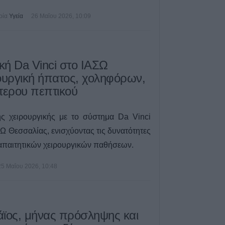
6 Αυγούστου 2026, 16:27
ρία
Υγεία
26 Μαΐου 2026, 10:09
Απολογισμός ΕΛ
574 συλλήψεις κ
εξιχνιάσεις τον Ι
6 Αυγούστου 2026, 16:09
κή Da Vinci στο ΙΑΣΩ
ΥΠΑΑΤ: 38,1 εκα
ουργική ήπατος, χοληφόρων,
ενίσχυση κτηνο
τερου πεπτικού
επλήγησαν από
6 Αυγούστου 2026, 15:26
ς χειρουργικής με το σύστημα Da Vinci
Προγραμματισμέ
ΣΩ Θεσσαλίας, ενισχύοντας τις δυνατότητες
ηλεκτροδότησης
απαιτητικών χειρουργικών παθήσεων.
(7/8) σε Ιτέα, Άγ
Γεώργιο Καραϊσκ
25 Μαΐου 2026, 10:48
Καππά, Φύλλο κ
6 Αυγούστου 2026, 15:00
ϊος, μήνας πρόσληψης και