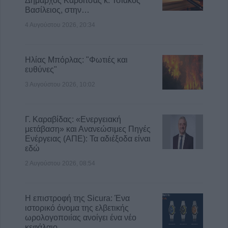
Δήμαρχος Καρδίτσας κ. Τσιάκος
Βασίλειος, στην…
4 Αυγούστου 2026, 20:34
Ηλίας Μπόρλας: "Φωτιές και
ευθύνες"
3 Αυγούστου 2026, 10:02
Γ. Καραβίδας: «Ενεργειακή
μετάβαση» και Ανανεώσιμες Πηγές
Ενέργειας (ΑΠΕ): Τα αδιέξοδα είναι
εδώ
2 Αυγούστου 2026, 08:54
Η επιστροφή της Sicura: Ένα
ιστορικό όνομα της ελβετικής
ωρολογοποιίας ανοίγει ένα νέο
κεφάλαιο