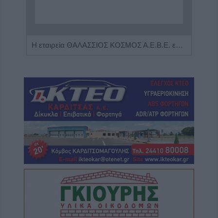
Η Αποκατάσταση Α.Ε. αναζητά για εργασία Νοσηλευτές και Βοηθούς Νοσηλευτές
Η εταιρεία ΘΑΛΑΣΣΙΟΣ ΚΟΣΜΟΣ Α.Ε.Β.Ε. επιθυμεί να προσλάβει Αποθηκάριο