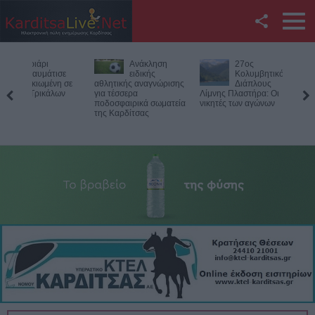
Facebook
Ανάκληση
27ος
Θανατηφ
Twitter
ειδικής
Κολυμβητικός
τροχαίο γ
αθλητικής αναγνώρισης
Διάπλους
33χρονο
για τέσσερα
Λίμνης Πλαστήρα: Οι
μοτοσικλετιστή στ
YouTube
ποδοσφαιρικά σωματεία
νικητές των αγώνων
Πιερία
της Καρδίτσας
Αναζήτηση
RSS
Επικοινωνία με το
KarditsaLive.Net