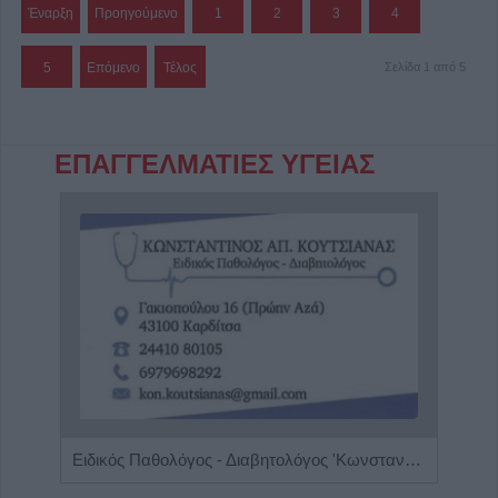
Έναρξη
Προηγούμενο
1
2
3
4
5
Επόμενο
Τέλος
Σελίδα 1 από 5
ΕΠΑΓΓΕΛΜΑΤΙΕΣ ΥΓΕΙΑΣ
Ειδικός Παθολόγος - Διαβητολόγος 'Κωνσταντίνος Απ. Κουτσιανάς"
Διαγ