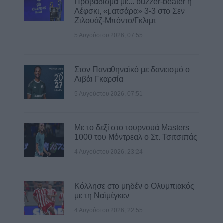
Προβάδισμα με... buzzer-beater η
Λέφσκι, «ματσάρα» 3-3 στο Σεν
Ζιλουάζ-Μπόντο/Γκλιμτ
5 Αυγούστου 2026, 07:55
Στον Παναθηναϊκό με δανεισμό ο
Λιβάι Γκαρσία
5 Αυγούστου 2026, 07:51
Με το δεξί στο τουρνουά Masters
1000 του Μόντρεαλ ο Στ. Τσιτσιπάς
4 Αυγούστου 2026, 23:24
Κόλλησε στο μηδέν ο Ολυμπιακός
με τη Ναϊμέγκεν
4 Αυγούστου 2026, 22:55