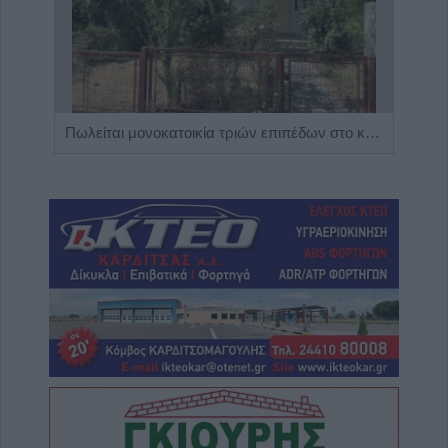
Η Αποκατάσταση Α.Ε. αναζητά για εργασία Νοσηλευτές και Βοηθούς Νοσηλευτές
Πωλείται μονοκατοικία τριών επιπέδων στο καταπράσινο Πευκόφυτο Καρδίτσας