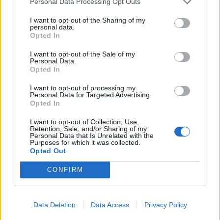
Personal Data Processing Opt Outs
I want to opt-out of the Sharing of my
personal data.
Opted In
Επιστήμη- Υγεία: Οι οικονομικές δυσκολίες
επιταχύνουν τη γνωστικ…
I want to opt-out of the Sale of my
Personal Data.
24 Ιουλίου 2026, 10:19
Opted In
I want to opt-out of processing my
Personal Data for Targeted Advertising.
Opted In
I want to opt-out of Collection, Use,
Retention, Sale, and/or Sharing of my
Personal Data that Is Unrelated with the
Purposes for which it was collected.
Opted Out
CONFIRM
Data Deletion
Data Access
Privacy Policy
Υγεία: Ο θόρυβος των δρόμων αυξάνει τον
κίνδυνο εμφάνισης Πάρκινσ…