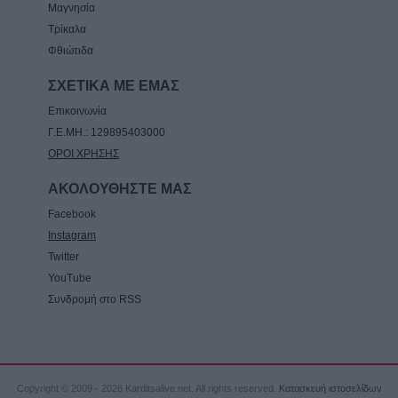
Μαγνησία
Τρίκαλα
Φθιώτιδα
ΣΧΕΤΙΚΑ ΜΕ ΕΜΑΣ
Επικοινωνία
Γ.Ε.ΜΗ.: 129895403000
ΟΡΟΙ ΧΡΗΣΗΣ
ΑΚΟΛΟΥΘΗΣΤΕ ΜΑΣ
Facebook
Instagram
Twitter
YouTube
Συνδρομή στο RSS
Copyright © 2009 - 2026 Karditsalive.net. All rights reserved.
Κατασκευή ιστοσελίδων