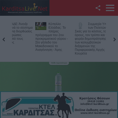
Facebook
Κύπελλο
Συμμαχία Υπέρ
Υπό έλεγ
Twitter
Ελλάδας: Το
των Πολιτών:
φωτιά σε
πλήρες
Σκιές για το κόστος, τους
δύσβατο σημείο στ
πρόγραμμα του 2ου
όρους, τον τρόπο και τον
Όλυμπο – Παραμέν
YouTube
προκριματικού γύρου -
φορέα δημοπράτησης
δυνάμεις στο σημε
Στο γήπεδο του
των κολυμβητικών
Μακεδονικού το
δεξαμενών της
Αναζήτηση
Αναγέννηση - Άρης
Περιφερειακής Αρχής
Κουρέτα
RSS
Επικοινωνία με το
KarditsaLive.Net