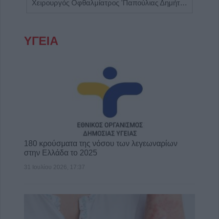
α"
Χειρουργός Οφθαλμίατρος 'Παπούλιας Δημήτριος'
Ρευμ
ΥΓΕΙΑ
180 κρούσματα της νόσου των λεγεωναρίων
στην Ελλάδα το 2025
31 Ιουλίου 2026, 17:37