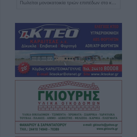
Η Αποκατάσταση Α.Ε. αναζητά για εργασία Νοσηλευτές και Βοηθούς Νοσηλευτές
Πωλείται μονοκατοικία τριών επιπέδων στο καταπράσινο Πευκόφυτο Καρδίτσας