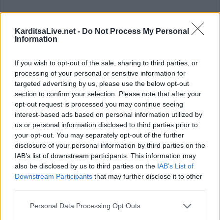
Γ.Ε.Σ.: Τραυματίστηκε σοβαρά
KarditsaLive.net -
Do Not Process My Personal
Information
ναρκαλιευτής του Στρατού
If you wish to opt-out of the sale, sharing to third parties, or
Τον σοβαρό τραυματισμό στο αριστερό χέρι ενός Αρχιλοχία
processing of your personal or sensitive information for
Μηχανικού Δ.Α. είχαμε σήμερα Δευτέρα 27 Αυγούστου
targeted advertising by us, please use the below opt-out
section to confirm your selection. Please note that after your
όπως τονίζει με ανακοίνωσή του το Γενικό Επιτελείο
opt-out request is processed you may continue seeing
Στρατού.
interest-based ads based on personal information utilized by
us or personal information disclosed to third parties prior to
Κατηγορία
Κοινωνικές - Αστυνομικές
27 Αυγ 2018
your opt-out. You may separately opt-out of the further
disclosure of your personal information by third parties on the
IAB’s list of downstream participants. This information may
also be disclosed by us to third parties on the
IAB’s List of
Downstream Participants
that may further disclose it to other
Έναρξη
Προηγούμενο
1
2
3
4
third parties.
Personal Data Processing Opt Outs
5
Επόμενο
Τέλος
Σελίδα 3 από 5