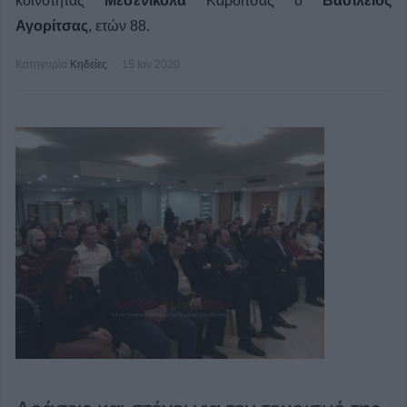
κοινότητας
Μεσενικόλα
Καρδίτσας ο
Βασίλειος
Αγορίτσας
, ετών 88.
Κατηγορία
Κηδείες
15 Ιαν 2020