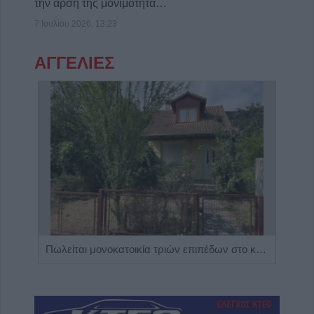
την άρση της μονιμότητα…
7 Ιουλίου 2026, 13:23
ΑΓΓΕΛΙΕΣ
Η Αποκατάσταση Α.Ε. αναζητά για εργασία Νοσηλευτές και Βοηθούς Νοσηλευτές
Πωλείται μονοκατοικία τριών επιπέδων στο καταπράσινο Πευκόφυτο Καρδίτσας