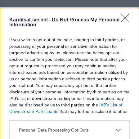
Στην πρόσληψη,
τριών ατόμων
με σύμβαση εργασίας
KarditsaLive.net -
Do Not Process My Personal
ιδιωτικού δικαίου ορισμένου χρόνου,για την κάλυψη
Information
εποχικών ή παροδικών αναγκών του γνωστοποίησε ο
Δήμος Αργιθέας.
If you wish to opt-out of the sale, sharing to third parties, or
processing of your personal or sensitive information for
Κατηγορία
Εργασία - Καρδίτσα
15 Ιαν 2020
targeted advertising by us, please use the below opt-out
section to confirm your selection. Please note that after your
opt-out request is processed you may continue seeing
interest-based ads based on personal information utilized by
us or personal information disclosed to third parties prior to
your opt-out. You may separately opt-out of the further
Έναρξη
Προηγούμενο
1
2
3
Επόμενο
disclosure of your personal information by third parties on the
IAB’s list of downstream participants. This information may
Τέλος
Σελίδα 1 από 3
also be disclosed by us to third parties on the
IAB’s List of
Downstream Participants
that may further disclose it to other
third parties.
ΕΠΑΓΓΕΛΜΑΤΙΕΣ ΥΓΕΙΑΣ
Personal Data Processing Opt Outs