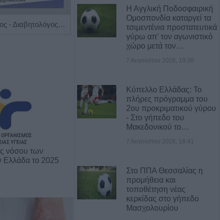
Η Αγγλική Ποδοσφαιρική
Ομοσπονδία καταργεί τα
Ειδικός Παθολόγος - Διαβητολόγος 'Κωνσταντίνος Απ. Κουτσιανάς"
Ιατρός Βιοπαθολόγος - Μικροβιολόγος 'Παγάνα Μάγδα'
τσιμεντένια προστατευτικά
γύρω απ’ τον αγωνιστικό
χώρο μετά τον…
7 Αυγούστου 2026, 19:30
Κύπελλο Ελλάδας: Το
πλήρες πρόγραμμα του
2ου προκριματικού γύρου
- Στο γήπεδο του
Μακεδονικού το…
7 Αυγούστου 2026, 18:41
ης νόσου των
ν Ελλάδα το 2025
Στο ΠΠΑ Θεσσαλίας η
προμήθεια και
τοποθέτηση νέας
κερκίδας στο γήπεδο
Μασχολουρίου