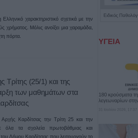
Ειδικός Παθολόγος 'Αθηνά Γ. Λάζου'
η Ελληνικό χαρακτηριστικό σχετικά με την
ύς χρήματος. Μόλις ανοίξει μια χαραμάδα,
τη πόρτα.
ΥΓΕΙΑ
ς Τρίτης (25/1) και της
ναρξη των μαθημάτων στα
180 κρούσματα τ
λεγεωναρίων στη
Καρδίτσας
31 Ιουλίου 2026, 17:37
Αρχής Καρδίτσας την Τρίτη 25 και την
ε όλα τα σχολεία πρωτοβάθμιας και
 του Δήμου Καρδίτσας που λειτουργούν το