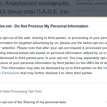
ς: Απαγόρευση κυκλοφορίας
δυσκολίες επιταχ
,5 τόνων στην Π.Α.Θ.Ε. στο
24 Ιουλίου 2026, 10:19
ive.net -
Do Not Process My Personal Information
ακή Αστυνομική Διεύθυνση Θεσσαλίας
to opt-out of the sale, sharing to third parties, or processing of your per
ων δυσμενών καιρικών συνθηκών, από την
formation for targeted advertising by us, please use the below opt-out s
2022)
απαγορεύεται η κυκλοφορία όλων
r selection. Please note that after your opt-out request is processed y
 μικτού βάρους άνω των 3,5 τόνων,
eing interest-based ads based on personal information utilized by us or
disclosed to third parties prior to your opt-out. You may separately opt-
, στο ρεύμα κυκλοφορίας προς Αθήνα
:
losure of your personal information by third parties on the IAB’s list of
Υγεία: Ο θόρυβος
. This information may also be disclosed by us to third parties on the
IA
τον κίνδυνο εμφ
Participants
that may further disclose it to other third parties.
21 Ιουλίου 2026, 10:18
l Data Processing Opt Outs
ου αγώνα κυπέλλου
λόγω των χιονοπτώσεων στην
o opt-out of the Sharing of my personal data.