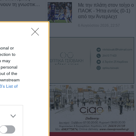
ύνουν τη γνωστικ…
Με την πλάτη στον τοίχο ο
ΠΑΟΚ - Ήττα εντός (0-1)
από την Άντερλεχτ
6 Αυγούστου 2026, 22:57
sonal or
ection to
ou may
 personal
out of the
 downstream
 των δρόμων αυξάνει
B’s List of
άνισης Πάρκινσ…