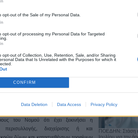
In
o opt-out of the Sale of my Personal Data.
γή του αγώνα ανάμεσα σε Καρδίτσα και
In
ημιτελικά του Κυπέλλου, που είναι
to opt-out of processing my Personal Data for Targeted
ing.
τη (17:00).
In
Αποχώρηση του 
από τη θέση του 
022
o opt-out of Collection, Use, Retention, Sale, and/or Sharing
Αργιθέ…
ersonal Data that Is Unrelated with the Purposes for which it
lected.
20 Ιουλίου 2026, 11:29
Out
CONFIRM
ς Π.Ε. Καρδίτσας: Πρόγραμμα
 ζώων
Data Deletion
Data Access
Privacy Policy
κής Περιφερειακής Ενότητας Καρδίτσας
φους του Νομού ότι έχει ξεκινήσει η
 περισυλλογής, διαχείρισης ή και
ΠΟΕΔΗΝ: Στάση ε
Ιουλίου για την ά
εκρών ζώων και κατασχεθέντων τροφίμων