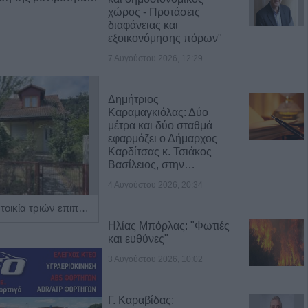
χώρος - Προτάσεις
διαφάνειας και
εξοικονόμησης πόρων"
7 Αυγούστου 2026, 12:29
Δημήτριος
Καραμαγκιόλας: Δύο
μέτρα και δύο σταθμά
εφαρμόζει ο Δήμαρχος
Καρδίτσας κ. Τσιάκος
Βασίλειος, στην…
4 Αυγούστου 2026, 20:34
Πωλείται μονοκατοικία τριών επιπέδων στο καταπράσινο Πευκόφυτο Καρδίτσας
Η Αποκατάσταση Α.Ε. αναζητά για εργασία Νοσηλευτές και Βοηθούς Νοσηλευτές
Ηλίας Μπόρλας: "Φωτιές
και ευθύνες"
3 Αυγούστου 2026, 10:02
Γ. Καραβίδας: