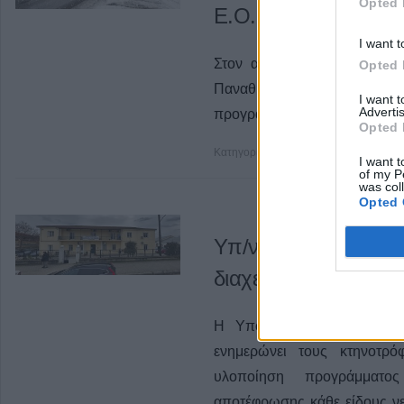
Opted 
Ε.Ο.
I want t
Στον αέρα είναι η διεξαγω
Opted 
Παναθηναϊκό για τα προ
I want 
Advertis
προγραμματισμένη για την Τρί
Opted 
Κατηγορία
Super League 2
24 Ιαν 2
I want t
of my P
was col
Opted 
Υπ/νση Κτηνιατρική
διαχείρισης νεκρών
Η Υποδιεύθυνση Κτηνιατρι
ενημερώνει τους κτηνοτρό
υλοποίηση προγράμματος
αποτέφρωσης κάθε είδους ν