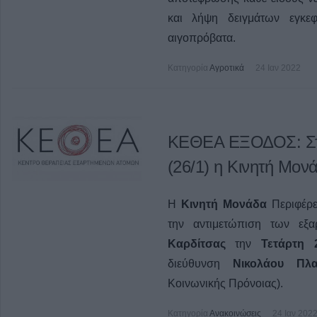
και λήψη δειγμάτων εγκε
αιγοπρόβατα.
Κατηγορία
Αγροτικά
24 Ιαν 2022
ΚΕΘΕΑ ΕΞΟΔΟΣ: Στη
(26/1) η Κινητή Μον
Η
Κινητή Μονάδα
Περιφέρε
την αντιμετώπιση των εξ
Καρδίτσας
την
Τετάρτη 2
διεύθυνση
Νικολάου Πλ
Κοινωνικής Πρόνοιας).
Κατηγορία
Ανακοινώσεις
24 Ιαν 202