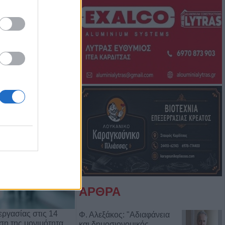
Μπάμπη Πούλιου
Αντιδημάρχου
ΑΡΘΡΑ
ργασίας στις 14
Φ. Αλεξάκος: "Αδιαφάνεια
ρση της μονιμότητα…
και δημοσιονομικός