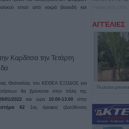
φαλικού ιστού από νεκρά βοοειδή και
7 Ιουλίου 2026, 13:23
ΑΓΓΕΛΙΕΣ
ν Καρδίτσα την Τετάρτη
άδα
ιας Θεσσαλίας του ΚΕΘΕΑ ΕΞΟΔΟΣ για
Η Αποκατάσταση Α.Ε. αναζητά για εργασία Νοσηλευτές και Βοηθούς Νοσηλευτές
αρτήσεων θα βρίσκεται στην πόλη της
6/01/2022
και ώρα
10.00-13.00
στην
αστήρα 62
1ος όροφος (Διεύθυνση
2