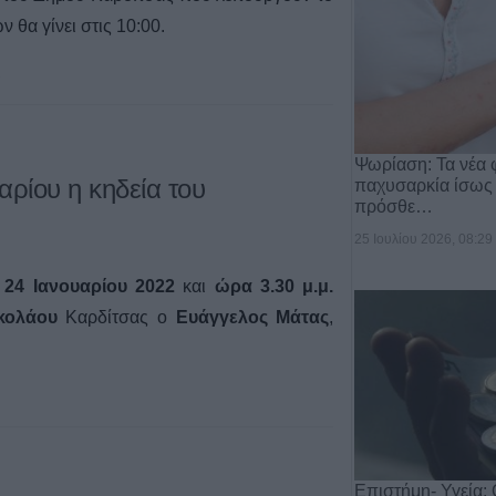
 θα γίνει στις 10:00.
2
Ψωρίαση: Τα νέα 
αρίου η κηδεία του
παχυσαρκία ίσως
πρόσθε…
25 Ιουλίου 2026, 08:29
24 Ιανουαρίου 2022
και
ώρα 3.30 μ.μ.
ικολάου
Καρδίτσας ο
Ευάγγελος Μάτας
,
Επιστήμη- Υγεία: 