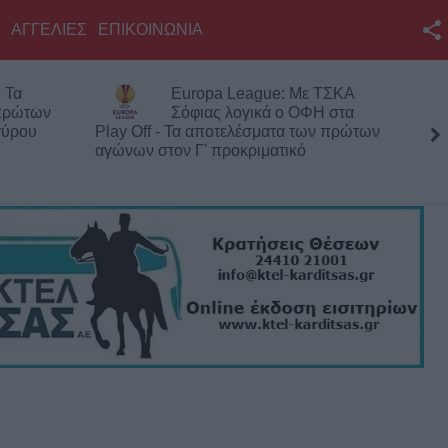
ΑΓΓΕΛΙΕΣ
ΕΠΙΚΟΙΝΩΝΙΑ
Facebook
 Τα
Europa League: Με ΤΣΚΑ
Twitter
 πρώτων
Σόφιας λογικά ο ΟΦΗ στα
γύρου
Play Off - Τα αποτελέσματα των πρώτων
YouTube
αγώνων στον Γ' προκριματικό
Αναζήτηση
RSS
Επικοινωνία με το
KarditsaLive.Net