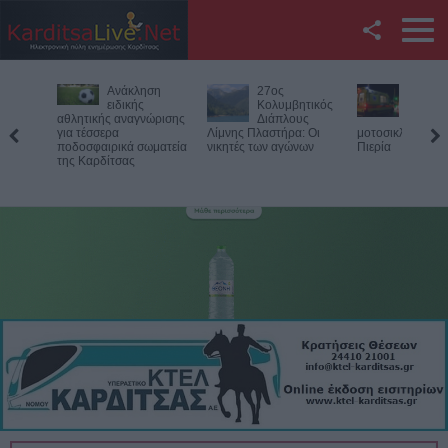
Facebook
Ανάκληση
27ος
Θανατηφόρο
Twitter
ειδικής
Κολυμβητικός
τροχαίο για
αθλητικής αναγνώρισης
Διάπλους
33χρονο
για τέσσερα
Λίμνης Πλαστήρα: Οι
μοτοσικλετιστή στην
YouTube
ποδοσφαιρικά σωματεία
νικητές των αγώνων
Πιερία
της Καρδίτσας
Αναζήτηση
RSS
Επικοινωνία με το
KarditsaLive.Net