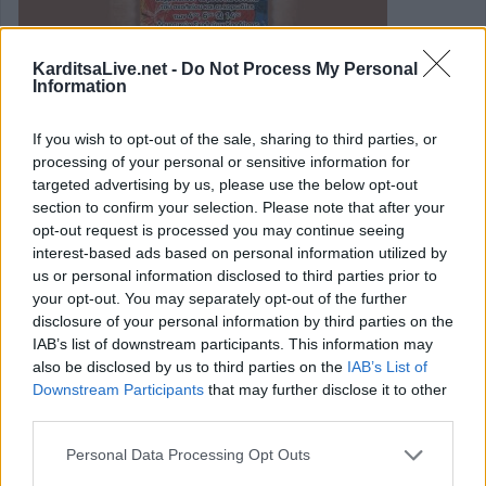
KarditsaLive.net -
Do Not Process My Personal
Information
«Αγγίζοντας μελωδικά την έκφραση των
If you wish to opt-out of the sale, sharing to third parties, or
processing of your personal or sensitive information for
ποιητών» - συναυλία του Μουσικού
targeted advertising by us, please use the below opt-out
Σχολείου Καρδίτσας
section to confirm your selection. Please note that after your
opt-out request is processed you may continue seeing
interest-based ads based on personal information utilized by
Σήμερα,
Τρίτη 23 Μαΐου, στις 8 το βράδυ στην αίθουσα
us or personal information disclosed to third parties prior to
εκδηλώσεων του ξενοδοχείου
Thessalikon
Grand
θα
your opt-out. You may separately opt-out of the further
disclosure of your personal information by third parties on the
πραγματοποιηθεί η συναυλία του Μουσικού Σχολείου
IAB’s list of downstream participants. This information may
Καρδίτσας που είχε αναβληθεί λόγω των δυσμενών
also be disclosed by us to third parties on the
IAB’s List of
καιρικών συνθηκών της προηγούμενης εβδομάδας.
Downstream Participants
that may further disclose it to other
third parties.
Κατηγορία
Εκδηλώσεις
22 Μαϊ 2023
Personal Data Processing Opt Outs