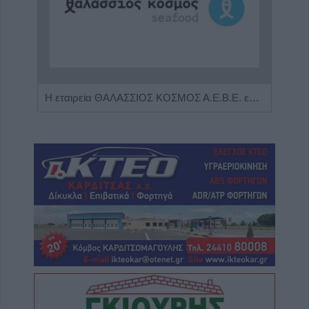
Πωλείται μονοκατοικία τριών επιπέδων στο καταπράσινο Πευκόφυτο Καρδίτσας
Η εταιρεία ΘΑΛΑΣΣΙΟΣ ΚΟΣΜΟΣ Α.Ε.Β.Ε. επιθυμεί να προσλάβει Αποθηκάριο