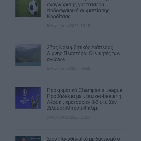
αναγνώρισης για τέσσερα
ποδοσφαιρικά σωματεία της
Καρδίτσας
5 Αυγούστου 2026, 10:15
27ος Κολυμβητικός Διάπλους
Λίμνης Πλαστήρα: Οι νικητές των
αγώνων
5 Αυγούστου 2026, 09:50
Προκριματικά Champions League:
Προβάδισμα με... buzzer-beater η
Λέφσκι, «ματσάρα» 3-3 στο Σεν
Ζιλουάζ-Μπόντο/Γκλιμτ
5 Αυγούστου 2026, 07:55
Στον Παναθηναϊκό με δανεισμό ο