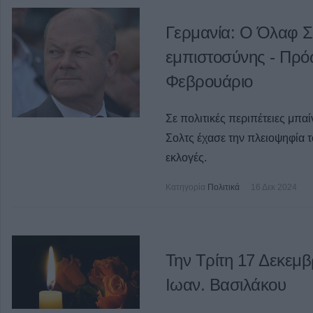
Γερμανία: Ο Όλαφ Σ
εμπιστοσύνης - Πρό
Φεβρουάριο
Σε πολιτικές περιπέτειες μπα
Σολτς έχασε την πλειοψηφία 
εκλογές.
Κατηγορία
Πολιτικά
16 Δεκ 2024
Την Τρίτη 17 Δεκεμβ
Ιωαν. Βασιλάκου