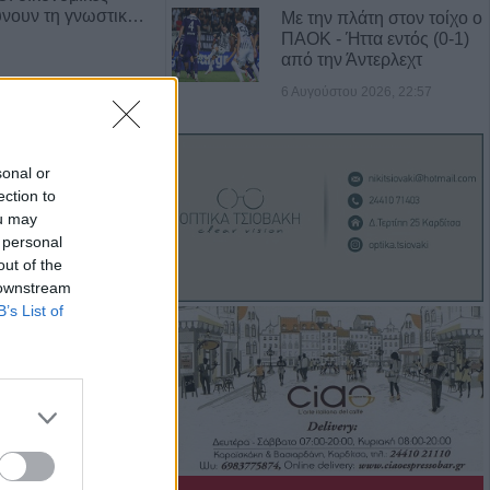
ύνουν τη γνωστικ…
Με την πλάτη στον τοίχο ο
ΠΑΟΚ - Ήττα εντός (0-1)
από την Άντερλεχτ
6 Αυγούστου 2026, 22:57
sonal or
ection to
ou may
 personal
out of the
 downstream
 των δρόμων αυξάνει
B’s List of
άνισης Πάρκινσ…