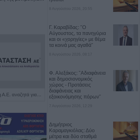
8 Αυγούστου 2026, 20:55
Γ. Καραβίδας: "Ο
Αύγουστος, τα πανηγύρια
και οι «χορηγίες» με θέμα
τα κοινά μας αγαθά"
8 Αυγούστου 2026, 08:17
Φ. Αλεξάκος: "Αδιαφάνεια
και δημοσιονομικός
χώρος - Προτάσεις
διαφάνειας και
Η Αποκατάσταση Α.Ε. αναζητά για εργασία Νοσηλευτές και Βοηθούς Νοσηλευτές
Πωλείται μονοκατοικία τριών επιπέδων στο καταπράσινο Πευκόφυτο Καρδίτσας
εξοικονόμησης πόρων"
7 Αυγούστου 2026, 12:29
Δημήτριος
Καραμαγκιόλας: Δύο
μέτρα και δύο σταθμά