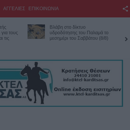
ΑΓΓΕΛΙΕΣ
ΕΠΙΚΟΙΝΩΝΙΑ
Facebook
Λυκαβηττός: Πτώμα γυναίκας
Twitter
αλαμά το
σε προχωρημένη σήψη
ου (8/8)
εντοπίστηκε κοντά στους
YouTube
Αγίους Ισιδώρους
Αναζήτηση
RSS
Επικοινωνία με το
KarditsaLive.Net