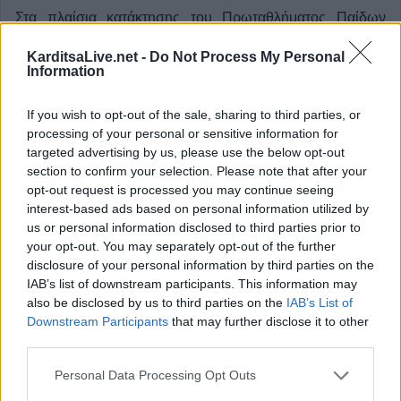
Στα πλαίσια κατάκτησης του Πρωταθλήματος Παίδων
Καλαθοσφαίρισης Νομού Καρδίτσας από το τμήμα
KarditsaLive.net -
Do Not Process My Personal
Παίδων της ομάδας μας, το Σάββατο 18/05 και ώρα 12.00
Information
μ.μ. στο Παλαιό κλειστό της πόλης μας θα
If you wish to opt-out of the sale, sharing to third parties, or
πραγματοποιηθεί η εκδήλωση απονομής παρουσία
processing of your personal or sensitive information for
κόσμου και φορέων.
targeted advertising by us, please use the below opt-out
section to confirm your selection. Please note that after your
Κατηγορία
Μπάσκετ
16 Μαϊ 2024
opt-out request is processed you may continue seeing
interest-based ads based on personal information utilized by
us or personal information disclosed to third parties prior to
your opt-out. You may separately opt-out of the further
disclosure of your personal information by third parties on the
IAB’s list of downstream participants. This information may
also be disclosed by us to third parties on the
IAB’s List of
Downstream Participants
that may further disclose it to other
third parties.
Personal Data Processing Opt Outs