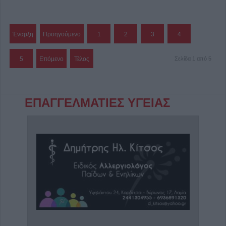
Έναρξη
Προηγούμενο
1
2
3
4
5
Επόμενο
Τέλος
Σελίδα 1 από 5
ΕΠΑΓΓΕΛΜΑΤΙΕΣ ΥΓΕΙΑΣ