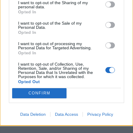
I want to opt-out of the Sharing of my
personal data.
Opted In
I want to opt-out of the Sale of my
Personal Data.
Opted In
Λάρισα: Κάλυψη κόστους επανασποράς
I want to opt-out of processing my
Personal Data for Targeted Advertising.
ζητούν απο τον ΕΛΓΑ
Opted In
βαμβακοκαλλιεργητές της Θεσσαλίας
I want to opt-out of Collection, Use,
Retention, Sale, and/or Sharing of my
Personal Data that Is Unrelated with the
Την κάλυψη του κόστους επανασποράς βάμβακος σε
Purposes for which it was collected.
Opted Out
καλλιέργειες της Θεσσαλίας, ζητούν οι Ενωτικές
Ομοσπονδίες Λάρισας, Καρδίτσας, Λάρισας και Τρικάλων.
CONFIRM
Για το λόγο αυτό πραγματοποίησαν σήμερα παράσταση
διαμαρτυρίας στον ΕΛΓΑ Λάρισας.
Data Deletion
Data Access
Privacy Policy
Κατηγορία
Αγροτικά
16 Μαϊ 2024