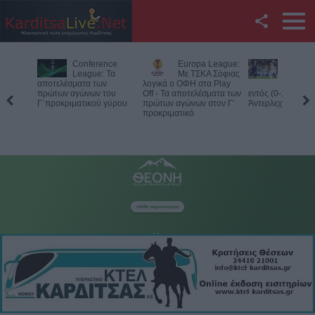
Facebook
Conference
Europa League:
Με την π
Twitter
League: Τα
Με ΤΣΚΑ Σόφιας
στον τοίχ
αποτελέσματα των
λογικά ο ΟΦΗ στα Play
ΠΑΟΚ - Ή
πρώτων αγώνων του
Off - Τα αποτελέσματα των
εντός (0-1) από τη
YouTube
Γ΄προκριματικού γύρου
πρώτων αγώνων στον Γ'
Άντερλεχτ
προκριματικό
Αναζήτηση
RSS
Επικοινωνία με το
KarditsaLive.Net