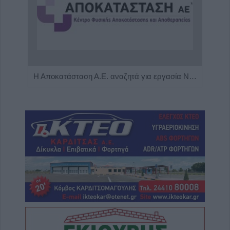
Η εταιρεία ΘΑΛΑΣΣΙΟΣ ΚΟΣΜΟΣ Α.Ε.Β.Ε. επιθυμεί να προσλάβει Αποθηκάριο
Η Αποκατάσταση Α.Ε. αναζητά για εργασία Νοσηλευτές και Βοηθούς Νοσηλευτές