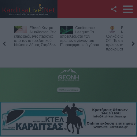
Facebook
Εθνικό Κέντρο
Conference
Europa L
Twitter
Αιμοδοσίας: Στις
League: Τα
Με ΤΣΚΑ 
επηρεαζόμενες περιοχές
αποτελέσματα των
λογικά ο ΟΦΗ στα 
από τον ιό του Δυτικού
πρώτων αγώνων του
Off - Τα αποτελέσμ
YouTube
Νείλου ο Δήμος Σοφάδων
Γ΄προκριματικού γύρου
πρώτων αγώνων στ
προκριματικό
Αναζήτηση
RSS
Επικοινωνία με το
KarditsaLive.Net