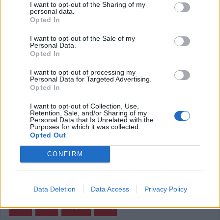
I want to opt-out of the Sharing of my
Μητροπόλεως Καρδίτσας
personal data.
Opted In
I want to opt-out of the Sale of my
Την Τετάρτη 9 Απριλίου 2025, πραγματοποιήθηκε
Personal Data.
Opted In
διδακτική επίσκεψη στο Γηροκομείο της Ιεράς
Μητροπόλεως Καρδίτσας, από τους μαθητές της Β τάξης
I want to opt-out of processing my
Personal Data for Targeted Advertising.
του Τομέα Υγείας, Πρόνοιας & Ευεξίας του 1ου Εσπερινού
Opted In
ΕΠΑΛ Καρδίτσας, στα πλαίσια του μαθήματος
I want to opt-out of Collection, Use,
ΝΟΣΗΛΕΥΤΙΚΗ: Επαφή του μαθητή με την τρίτη ηλικία.
Retention, Sale, and/or Sharing of my
Personal Data that Is Unrelated with the
Purposes for which it was collected.
Κατηγορία
Εκδηλώσεις
10 Απρ 2025
Opted Out
CONFIRM
Έναρξη
Προηγούμενο
1
2
3
4
Data Deletion
Data Access
Privacy Policy
5
6
Επόμενο
Τέλος
Σελίδα 1 από 6