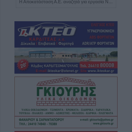
Πωλείται μονοκατοικία τριών επιπέδων στο καταπράσινο Πευκόφυτο Καρδίτσας
Η Αποκατάσταση Α.Ε. αναζητά για εργασία Νοσηλευτές και Βοηθούς Νοσηλευτές