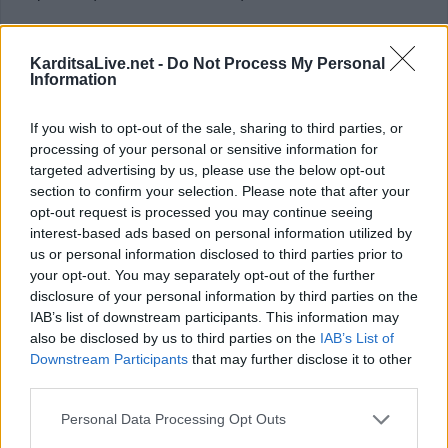
Κατηγορία
Διεθνή
10 Απρ 2025
KarditsaLive.net -
Do Not Process My Personal
Information
If you wish to opt-out of the sale, sharing to third parties, or
processing of your personal or sensitive information for
targeted advertising by us, please use the below opt-out
section to confirm your selection. Please note that after your
opt-out request is processed you may continue seeing
interest-based ads based on personal information utilized by
us or personal information disclosed to third parties prior to
your opt-out. You may separately opt-out of the further
disclosure of your personal information by third parties on the
IAB’s list of downstream participants. This information may
also be disclosed by us to third parties on the
IAB’s List of
Downstream Participants
that may further disclose it to other
Επίσκεψη του Τομέα Υγείας, Πρόνοιας
third parties.
και Ευεξίας του Εσπερινού ΕΠΑΛ
Personal Data Processing Opt Outs
Καρδίτσας στο Γηροκομείο της Ιεράς