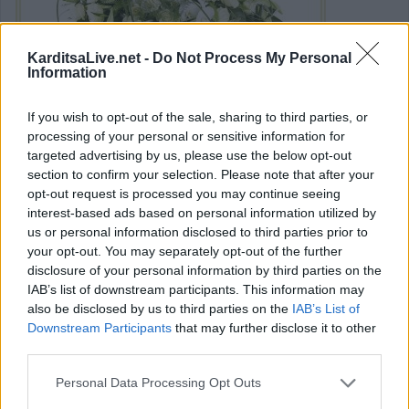
KarditsaLive.net -
Do Not Process My Personal
Information
If you wish to opt-out of the sale, sharing to third parties, or
Την Κυριακή 6 Απριλίου το ετήσιο
processing of your personal or sensitive information for
targeted advertising by us, please use the below opt-out
μνημόσυνο της Θωμαής Παππά -
section to confirm your selection. Please note that after your
Αναγνωστοπούλου
opt-out request is processed you may continue seeing
interest-based ads based on personal information utilized by
us or personal information disclosed to third parties prior to
Τελούμε την
Κυριακή 6 Απριλίου 2025
στον Ιερό Ναό
your opt-out. You may separately opt-out of the further
Αγίου Αλεξάνδρου
Καρδίτσας το
ετήσιο μνημόσυνο
για
disclosure of your personal information by third parties on the
IAB’s list of downstream participants. This information may
την ανάπαυση της ψυχής της αγαπημένης μας
μητέρας,
also be disclosed by us to third parties on the
IAB’s List of
γιαγιάς, αδερφής και θείας
Θωμαής Παππά -
Downstream Participants
that may further disclose it to other
Αναγνωστοπούλου.
third parties.
Κατηγορία
Αρχείο
02 Απρ 2025
Personal Data Processing Opt Outs