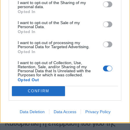
I want to opt-out of the Sharing of my
personal data.
Opted In
I want to opt-out of the Sale of my
Personal Data.
Opted In
I want to opt-out of processing my
Personal Data for Targeted Advertising.
Opted In
I want to opt-out of Collection, Use,
Retention, Sale, and/or Sharing of my
Personal Data that Is Unrelated with the
Purposes for which it was collected.
Opted Out
CONFIRM
Καταδικάστηκε Καρδιτσιώτης για βαριές
Data Deletion
Data Access
Privacy Policy
σωματικές βλάβες στη σύντροφό του -
Καθοριστική η επέμβαση του γιου της