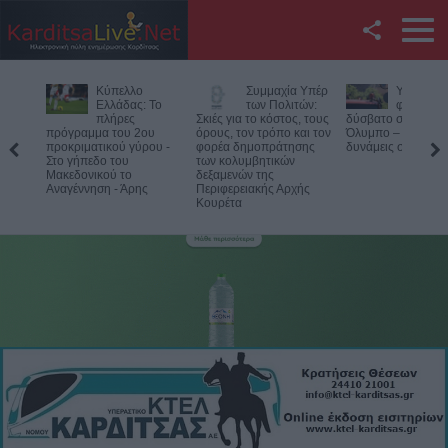
Facebook
Κύπελλο
Συμμαχία Υπέρ
Υπό έλεγχο η
Twitter
λλάδας: Το
των Πολιτών:
φωτιά σε
λήρες
Σκιές για το κόστος, τους
δύσβατο σημείο στον
α του 2ου
όρους, τον τρόπο και τον
Όλυμπο – Παραμένουν οι
Χιλιάδες 
YouTube
ικού γύρου -
φορέα δημοπράτησης
δυνάμεις στο σημείο
αναχωρού
ο του
των κολυμβητικών
λιμάνια
ού το
δεξαμενών της
Αναζήτηση
η - Άρης
Περιφερειακής Αρχής
Κουρέτα
RSS
Επικοινωνία με το
KarditsaLive.Net