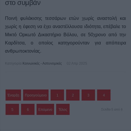
στο συμβάν
Ποινή φυλάκισης τεσσάρων ετών χωρίς αναστολή και
χωρίς η έφεση να έχει αναστέλλουσα ιδιότητα, επέβαλε το
Μικτό Ορκωτό Δικαστήριο Βόλου, σε 50χρονο από την
Καρδίτσα, ο οποίος κατηγορούνταν για απόπειρα
ανθρωποκτονίας.
Κατηγορία
Κοινωνικές - Αστυνομικές
02 Απρ 2025
Έναρξη
Προηγούμενο
1
2
3
4
5
6
Επόμενο
Τέλος
Σελίδα 5 από 6