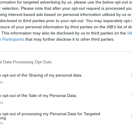
ώνει εθελοντική αιμοδοσία την Τετάρτη
formation for targeted advertising by us, please use the below opt-out s
δυσκολίες επιταχ
r selection. Please note that after your opt-out request is processed y
ουζακίου από τις 09:00 π.μ. έως τη 13:00
24 Ιουλίου 2026, 10:19
eing interest-based ads based on personal information utilized by us or
disclosed to third parties prior to your opt-out. You may separately opt-
losure of your personal information by third parties on the IAB’s list of
25
. This information may also be disclosed by us to third parties on the
IA
Participants
that may further disclose it to other third parties.
ας B.C.: Γεμίζουμε το γήπεδο
l Data Processing Opt Outs
ήμερα, Τετάρτη 2 Απριλίου
o opt-out of the Sharing of my personal data.
In
Υγεία: Ο θόρυβος
 των Play Off της National League 2
τον κίνδυνο εμφ
ις 17.00 μ.μ. στο Δ.Α.Κ. Καρδίτσας με την
o opt-out of the Sale of my Personal Data.
21 Ιουλίου 2026, 10:18
In
to opt-out of processing my Personal Data for Targeted
ing.
In