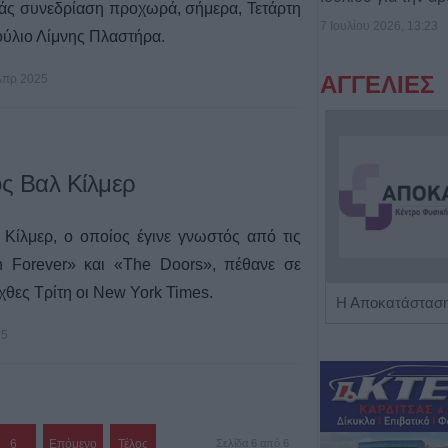
ράς συνεδρίαση προχωρά, σήμερα, Τετάρτη
7 Ιουλίου 2026, 13:23
ούλιο Λίμνης Πλαστήρα.
ΑΓΓΕΛΙΕΣ
Απρ 2025
ς Βαλ Κίλμερ
Κίλμερ, ο οποίος έγινε γνωστός από τις
n Forever» και «The Doors», πέθανε σε
χθες Τρίτη οι New York Times.
Πωλείται μονοκατοικία τριών επιπέδων στο καταπράσινο Πευκόφυτο Καρδίτσας
25
6
Επόμενο
Τέλος
Σελίδα 6 από 6