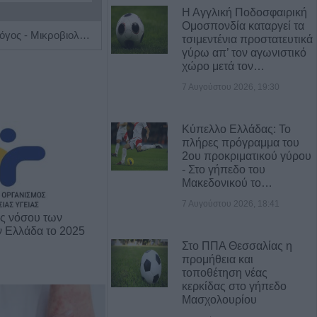
Η Αγγλική Ποδοσφαιρική
Ομοσπονδία καταργεί τα
Ιατρός Βιοπαθολόγος - Μικροβιολόγος 'Παγάνα Μάγδα'
Χειρουργός Οφθαλμίατρος 'Παπούλιας Δημήτριος'
τσιμεντένια προστατευτικά
γύρω απ’ τον αγωνιστικό
χώρο μετά τον…
7 Αυγούστου 2026, 19:30
Κύπελλο Ελλάδας: Το
πλήρες πρόγραμμα του
2ου προκριματικού γύρου
- Στο γήπεδο του
Μακεδονικού το…
7 Αυγούστου 2026, 18:41
ης νόσου των
ν Ελλάδα το 2025
Στο ΠΠΑ Θεσσαλίας η
προμήθεια και
τοποθέτηση νέας
κερκίδας στο γήπεδο
Μασχολουρίου