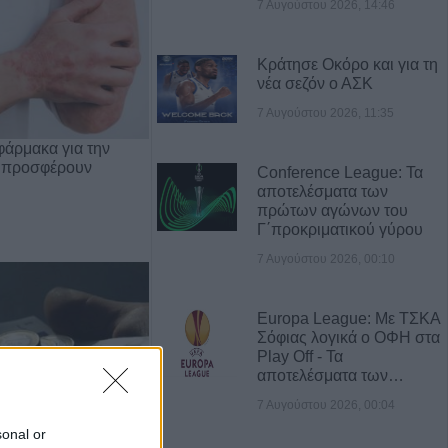
7 Αυγούστου 2026, 14:46
Κράτησε Οκόρο και για τη
νέα σεζόν ο ΑΣΚ
7 Αυγούστου 2026, 11:35
φάρμακα για την
 προσφέρουν
Conference League: Τα
αποτελέσματα των
πρώτων αγώνων του
Γ΄προκριματικού γύρου
7 Αυγούστου 2026, 00:10
Europa League: Με ΤΣΚΑ
Σόφιας λογικά ο ΟΦΗ στα
Play Off - Τα
αποτελέσματα των…
7 Αυγούστου 2026, 00:04
sonal or
Οι οικονομικές