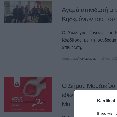
Αγορά απινιδωτή απ
Κηδεμόνων του 1ου 
Ο Σύλλογος Γονέων και Κ
Καρδίτσας με τη συνδρομή
απινιδωτή.
Κατηγορία
Ανακοινώσεις
02 Απρ 20
Ο Δήμος Μουζακίου 
εθελοντική αιμοδοσία
KarditsaL
Μουζακίου
If you wish 