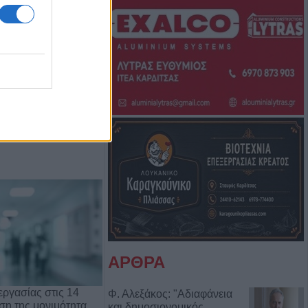
Μπάμπη Πούλιου
Αντιδημάρχου
ΑΡΘΡΑ
ργασίας στις 14
Φ. Αλεξάκος: "Αδιαφάνεια
ρση της μονιμότητα…
και δημοσιονομικός