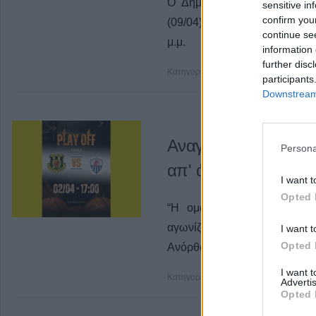
Ο Δήμος Μουζακίου διοργαν
sensitive in
confirm you
(09/04) στο Κέντρο Υγείας Μ
continue se
μ.μ.
information 
further disc
Κατηγορία
Ανακοινώσεις
02 Απρ 20
participants
Downstream 
Αναγέννηση Καρδίτσ
Persona
απ' άκρη σ' άκρη, σ
I want t
Opted 
“Η ομάδα μας στα πλαίσια
αγωνίζεται σήμερα Τετάρτη στ
I want t
Opted 
Ανόρθωση Βόλου.
I want 
Κατηγορία
Μπάσκετ
02 Απρ 2025
Advertis
Opted 