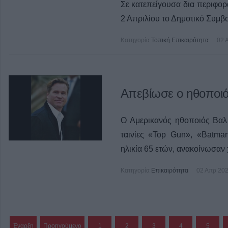
Σε κατεπείγουσα δια περιφο
2 Απριλίου το Δημοτικό Συμβ
Κατηγορία
Τοπική Επικαιρότητα
02 
Απεβίωσε ο ηθοποιό
Ο Αμερικανός ηθοποιός Βαλ 
ταινίες «Top Gun», «Batma
ηλικία 65 ετών, ανακοίνωσαν 
Κατηγορία
Επικαιρότητα
02 Απρ 20
Έναρξη
Προηγούμενο
1
2
3
4
5