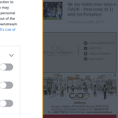
ection to
ύνουν τη γνωστικ…
Με την πλάτη στον τοίχο ο
ou may
ΠΑΟΚ - Ήττα εντός (0-1)
 personal
από την Άντερλεχτ
out of the
6 Αυγούστου 2026, 22:57
 downstream
B’s List of
 των δρόμων αυξάνει
άνισης Πάρκινσ…