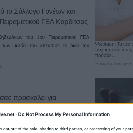
ό το Σύλλογο Γονέων και
Πειραματικού ΓΕΛ Καρδίτσας
ηδεμόνων του 1ου Πειραματικού ΓΕΛ
Ψωρίαση: Τα νέα 
 των μελών του απέκτησε το δικό του
παχυσαρκία ίσως
πρόσθε…
25 Ιουλίου 2026, 08:29
25
σας προσκαλεί για
 την Τετάρτη (9/4), στο Κ.Υ.
ive.net -
Do Not Process My Personal Information
to opt-out of the sale, sharing to third parties, or processing of your per
Επιστήμη- Υγεία: 