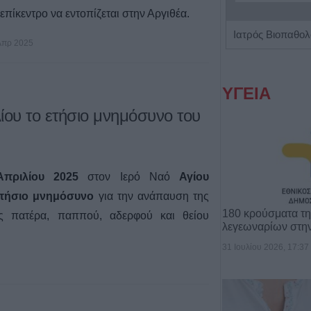
 επίκεντρο να εντοπίζεται στην Αργιθέα.
Παιδοψυχίατρος "Ευθαλία Τζίλα"
Απρ 2025
ΥΓΕΙΑ
ίου το ετήσιο μνημόσυνο του
πριλίου 2025
στον Ιερό Ναό
Αγίου
τήσιο μνημόσυνο
για την ανάπαυση της
180 κρούσματα τ
ας
πατέρα, παππού, αδερφού και θείου
λεγεωναρίων στη
31 Ιουλίου 2026, 17:37