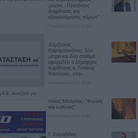
χώρος - Προτάσεις
διαφάνειας και
εξοικονόμησης πόρων"
7 Αυγούστου 2026, 12:29
Δημήτριος
Καραμαγκιόλας: Δύο
μέτρα και δύο σταθμά
εφαρμόζει ο Δήμαρχος
Καρδίτσας κ. Τσιάκος
Βασίλειος, στην…
4 Αυγούστου 2026, 20:34
Η Αποκατάσταση Α.Ε. αναζητά για εργασία Νοσηλευτές και Βοηθούς Νοσηλευτές
Πωλείται μονοκατοικία τριών επιπέδων στο καταπράσινο Πευκόφυτο Καρδίτσας
Ηλίας Μπόρλας: "Φωτιές
και ευθύνες"
3 Αυγούστου 2026, 10:02
Γ. Καραβίδας: