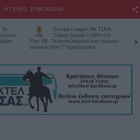
ΑΓΓΕΛΙΕΣ
ΕΠΙΚΟΙΝΩΝΙΑ
Facebook
 Τα
Europa League: Με ΤΣΚΑ
Twitter
 πρώτων
Σόφιας λογικά ο ΟΦΗ στα
γύρου
Play Off - Τα αποτελέσματα των πρώτων
YouTube
αγώνων στον Γ' προκριματικό
Αναζήτηση
RSS
Επικοινωνία με το
KarditsaLive.Net