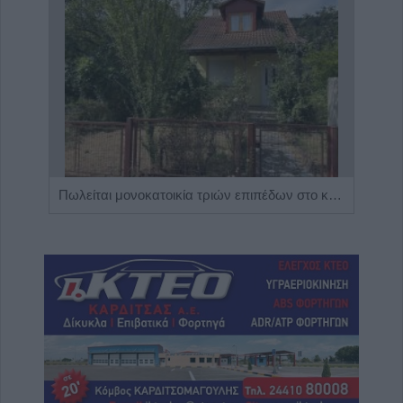
Η Αποκατάσταση Α.Ε. αναζητά για εργασία Νοσηλευτές και Βοηθούς Νοσηλευτές
Πωλείται μονοκατοικία τριών επιπέδων στο καταπράσινο Πευκόφυτο Καρδίτσας