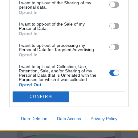
I want to opt-out of the Sharing of my
personal data.
Κατηγορία
Επικαιρότητα
30 Απρ 2025
Opted In
I want to opt-out of the Sale of my
Personal Data.
Opted In
Έναρξη
Προηγούμενο
1
2
3
…
I want to opt-out of processing my
Personal Data for Targeted Advertising.
Opted In
Επόμενο
Τέλος
Σελίδα 1 από 7
I want to opt-out of Collection, Use,
Retention, Sale, and/or Sharing of my
Personal Data that Is Unrelated with the
Purposes for which it was collected.
ΕΠΑΓΓΕΛΜΑΤΙΕΣ ΥΓΕΙΑΣ
Opted Out
CONFIRM
Data Deletion
Data Access
Privacy Policy