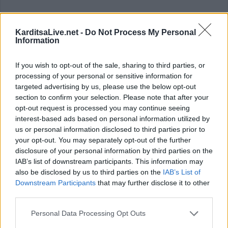
Τροποποίηση κατάταξης, Σχολών,
KarditsaLive.net -
Do Not Process My Personal
Information
Τμημάτων και Εισαγωγικών
Κατευθύνσεων Τμημάτων στα
If you wish to opt-out of the sale, sharing to third parties, or
Επιστημονικά Πεδία των Πανελλαδικών
processing of your personal or sensitive information for
targeted advertising by us, please use the below opt-out
Εξετάσεων του 2026
section to confirm your selection. Please note that after your
opt-out request is processed you may continue seeing
interest-based ads based on personal information utilized by
Από το Υπουργείο Παιδείας, Θρησκευμάτων και
us or personal information disclosed to third parties prior to
Αθλητισμού ανακοινώνεται ότι σύμφωνα με την με αριθμ.
your opt-out. You may separately opt-out of the further
Φ.253/46061/Α5/29-4-2025 υπουργική απόφαση που έχει
disclosure of your personal information by third parties on the
IAB’s list of downstream participants. This information may
σταλεί στο Εθνικό Τυπογραφείο για δημοσίευση, έγινε
also be disclosed by us to third parties on the
IAB’s List of
τροποποίηση της κατάταξης των Σχολών, των Τμημάτων
Downstream Participants
that may further disclose it to other
και των Εισαγωγικών Κατευθύνσεων Τμημάτων στα
third parties.
Επιστημονικά Πεδία, η οποία θα ισχύσει από τις
Personal Data Processing Opt Outs
πανελλαδικές εξετάσεις έτους 2026, ως εξής: