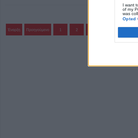
I want t
of my P
was col
Opted 
Έναρξη
Προηγούμενο
1
2
3
4
5