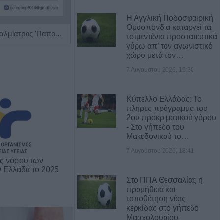
Η Αγγλική Ποδοσφαιρική
Ομοσπονδία καταργεί τα
Χειρουργός Οφθαλμίατρος 'Παπούλιας Δημήτριος'
Ειδικός Παθολόγος "Δημήτριος Β. Αλεξανδρίδης"
τσιμεντένια προστατευτικά
γύρω απ’ τον αγωνιστικό
χώρο μετά τον…
7 Αυγούστου 2026, 19:30
Κύπελλο Ελλάδας: Το
πλήρες πρόγραμμα του
2ου προκριματικού γύρου
- Στο γήπεδο του
Μακεδονικού το…
7 Αυγούστου 2026, 18:41
ης νόσου των
ν Ελλάδα το 2025
Στο ΠΠΑ Θεσσαλίας η
προμήθεια και
τοποθέτηση νέας
κερκίδας στο γήπεδο
Μασχολουρίου