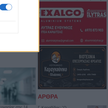
Μπάμπη Πούλιου
Αντιδημάρχου
ΑΡΘΡΑ
ργασίας στις 14
Γ. Καραβίδας: "Ο