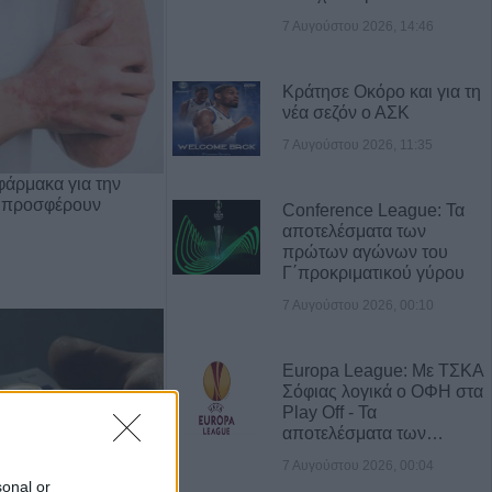
7 Αυγούστου 2026, 14:46
Κράτησε Οκόρο και για τη
νέα σεζόν ο ΑΣΚ
7 Αυγούστου 2026, 11:35
φάρμακα για την
 προσφέρουν
Conference League: Τα
αποτελέσματα των
πρώτων αγώνων του
Γ΄προκριματικού γύρου
7 Αυγούστου 2026, 00:10
Europa League: Με ΤΣΚΑ
Σόφιας λογικά ο ΟΦΗ στα
Play Off - Τα
αποτελέσματα των…
7 Αυγούστου 2026, 00:04
sonal or