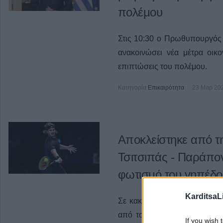
πολέμου
Στις 10:30 ο Πρωθυπουργός
ανακοινώσει νέα μέτρα οικο
επιπτώσεις του πολέμου.
Κατηγορία
Επικαιρότητα
23 Μαρ 20
Αποκλείστηκε από τ
Τσιτσιπάς - Παράπονα
φωτισμό του γηπέδο
KarditsaL
Σε κακό βράδυ ήταν ο Στέφ
από τον Αρτούρ Φις, μένοντ
If you wish 