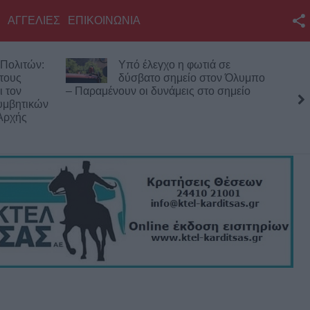
ΑΓΓΕΛΙΕΣ
ΕΠΙΚΟΙΝΩΝΙΑ
Facebook
Πολιτών:
Υπό έλεγχο η φωτιά σε
Twitter
 τους
δύσβατο σημείο στον Όλυμπο
ι τον
– Παραμένουν οι δυνάμεις στο σημείο
YouTube
υμβητικών
Αρχής
Αναζήτηση
RSS
Επικοινωνία με το
KarditsaLive.Net