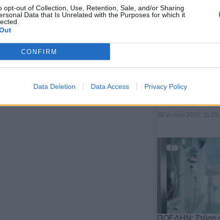
o opt-out of Collection, Use, Retention, Sale, and/or Sharing
ersonal Data that Is Unrelated with the Purposes for which it
lected.
Out
6
Επόμενο
Τέλος
Σελίδα 6 από 6
CONFIRM
Αποχώρηση του 
Data Deletion
Data Access
Privacy Policy
από τη θέση του 
Αργιθέ…
20 Ιουλίου 2026, 11:29
ΠΟΕΔΗΝ: Στάση ε