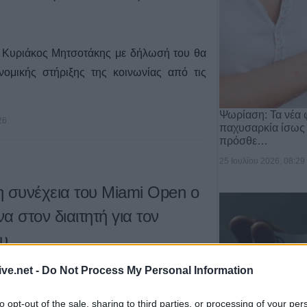
 Κυριάκος Μητσοτάκης με δήλωσή του θα
νομικής στήριξης της κοινωνίας από τις
Ψωρίαση: Τα νέα 
26
παχυσαρκία ίσως
πρόσθε…
25 Ιουλίου 2026, 08:29
η συνέχεια του Miami Open ο
 στον διαιτητή για τον
υ
ive.net -
Do Not Process My Personal Information
ανος Τσιτσιπάς που πήρε μόλις ένα game
ας εκτός συνέχειας από το φετινό Miami
to opt-out of the sale, sharing to third parties, or processing of your per