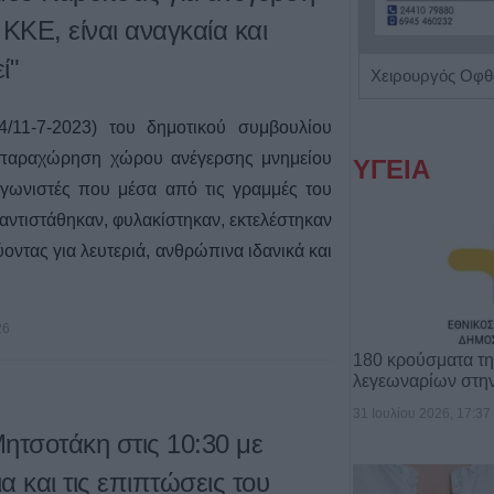
ΚΚΕ, είναι αναγκαία και
ί"
Ενδοκρινολόγος - Διαβητολόγος "Γεώργιος Νικ. Κατσούλης"
11-7-2023) του δημοτικού συμβουλίου
 παραχώρηση χώρου ανέγερσης μνημείου
ΥΓΕΙΑ
αγωνιστές που μέσα από τις γραμμές του
αντιστάθηκαν, φυλακίστηκαν, εκτελέστηκαν
ύοντας για λευτεριά, ανθρώπινα ιδανικά και
26
180 κρούσματα τ
λεγεωναρίων στη
31 Ιουλίου 2026, 17:37
ητσοτάκη στις 10:30 με
ια και τις επιπτώσεις του