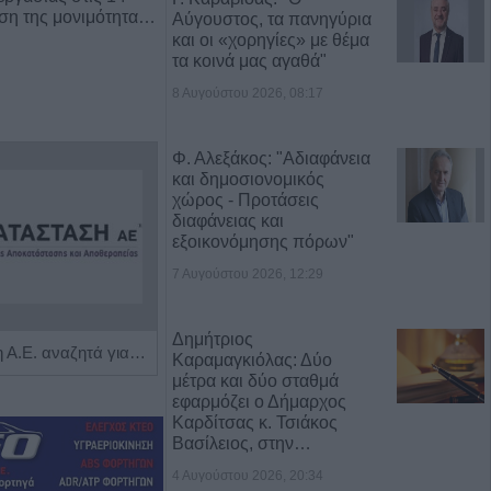
ρση της μονιμότητα…
Αύγουστος, τα πανηγύρια
και οι «χορηγίες» με θέμα
τα κοινά μας αγαθά"
8 Αυγούστου 2026, 08:17
Φ. Αλεξάκος: "Αδιαφάνεια
και δημοσιονομικός
χώρος - Προτάσεις
διαφάνειας και
εξοικονόμησης πόρων"
7 Αυγούστου 2026, 12:29
Δημήτριος
Η Αποκατάσταση Α.Ε. αναζητά για εργασία Νοσηλευτές και Βοηθούς Νοσηλευτές
Πωλείται μονοκατοικία τριών επιπέδων στο καταπράσινο Πευκόφυτο Καρδίτσας
Καραμαγκιόλας: Δύο
μέτρα και δύο σταθμά
εφαρμόζει ο Δήμαρχος
Καρδίτσας κ. Τσιάκος
Βασίλειος, στην…
4 Αυγούστου 2026, 20:34