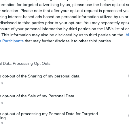
2-0, 6-0, 6-1.
Επιστήμη- Υγεία: 
formation for targeted advertising by us, please use the below opt-out s
δυσκολίες επιταχ
r selection. Please note that after your opt-out request is processed y
eing interest-based ads based on personal information utilized by us or
24 Ιουλίου 2026, 10:19
disclosed to third parties prior to your opt-out. You may separately opt-
losure of your personal information by third parties on the IAB’s list of
. This information may also be disclosed by us to third parties on the
IA
Participants
that may further disclose it to other third parties.
πανέναρξης έργων στη
ολοκλήρωση του
l Data Processing Opt Outs
θμού από την ΔΕΗ
o opt-out of the Sharing of my personal data.
αι για να ολοκληρωθεί ο υδροηλεκτρικός
In
Υγεία: Ο θόρυβος
στη Μεσοχώρα Τρικάλων, πρόκειται να
τον κίνδυνο εμφ
o opt-out of the Sale of my Personal Data.
 του έτους όπως αναφέρει στα ετήσια
21 Ιουλίου 2026, 10:18
In
 της. Σύμφωνα με το χρονοδιάγραμμα,
ργία μέσα στο 2028.
to opt-out of processing my Personal Data for Targeted
ing.
In