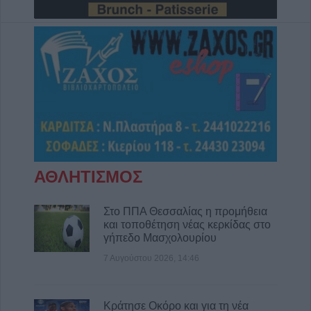
Απορρίφθηκαν από τον εισαγγελέα του
Αρείου Πάγου οι αιτήσεις για την ανάσυρση
από το αρχείο της υπόθεσης των
τηλεφωνικών υποκλοπών
7 Αυγούστου 2026, 14:26
Επιχορηγήσεις 15.000 ευρώ από το Υπ.
Πολιτισμού για δύο πολιτιστικά φεστιβάλ
που πραγματοποιούνται στο ν. Καρδίτσας
7 Αυγούστου 2026, 14:18
Συνεδριάζει την Τρίτη 11 Αυγούστου το
ΑΘΛΗΤΙΣΜΟΣ
Δημοτικό Συμβούλιο Λίμνης Πλαστήρα
7 Αυγούστου 2026, 14:05
Στο ΠΠΑ Θεσσαλίας η προμήθεια
Την Κυριακή 9 Αυγούστου το 40ήμερο
και τοποθέτηση νέας κερκίδας στο
μνημόσυνο του Βάιου Κουκουνή
γήπεδο Μασχολουρίου
7 Αυγούστου 2026, 13:59
7 Αυγούστου 2026, 14:46
Το Σάββατο 8 Αυγούστου η κηδεία της Βάιας
Χασομέρη
Κράτησε Οκόρο και για τη νέα
7 Αυγούστου 2026, 13:14