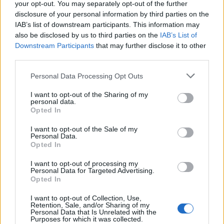
your opt-out. You may separately opt-out of the further
disclosure of your personal information by third parties on the
IAB’s list of downstream participants. This information may
ΤΕΛΕΥΤΑΙΑ ΝΕΑ
also be disclosed by us to third parties on the
IAB’s List of
Downstream Participants
that may further disclose it to other
Το Σάββατο 8 Αυγούστου η κηδεία της
third parties.
Αθανασίας Βρέκου
Personal Data Processing Opt Outs
7 Αυγούστου 2026, 18:20
Συμμαχία Υπέρ των Πολιτών: Σκιές για το
I want to opt-out of the Sharing of my
personal data.
κόστος, τους όρους, τον τρόπο και τον
Opted In
φορέα δημοπράτησης των κολυμβητικών
δεξαμενών της Περιφερειακής Αρχής
I want to opt-out of the Sale of my
Personal Data.
Κουρέτα
Opted In
7 Αυγούστου 2026, 18:00
I want to opt-out of processing my
Υπό έλεγχο η φωτιά σε δύσβατο σημείο στον
Personal Data for Targeted Advertising.
Όλυμπο – Παραμένουν οι δυνάμεις στο
Opted In
σημείο
I want to opt-out of Collection, Use,
Retention, Sale, and/or Sharing of my
7 Αυγούστου 2026, 17:07
Personal Data that Is Unrelated with the
Purposes for which it was collected.
Ενισχύθηκαν οι πυροσβεστικές δυνάμεις