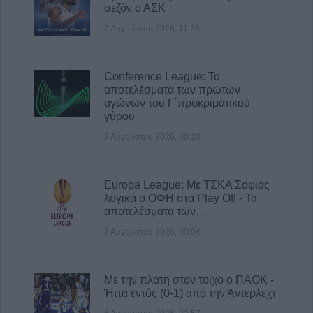
σεζόν ο ΑΣΚ
Στο 3,4% ο πληθωρισμός τον Ιούλιο του
7 Αυγούστου 2026, 11:35
2026 σύμφωνα με την ΕΛΣΤΑΤ
7 Αυγούστου 2026, 13:03
Μαγνησία: Χωρίς τις αισθήσεις της
Conference League: Τα
ανασύρθηκε 70χρονη στην Άφησσο
αποτελέσματα των πρώτων
αγώνων του Γ΄προκριματικού
7 Αυγούστου 2026, 13:00
γύρου
Συνελήφθη 31χρονος στη Γερμανία που
7 Αυγούστου 2026, 00:10
εκκρεμούσε Ευρωπαϊκό ένταλμα σύλληψης
για ανθρωποκτονίες στην Ελλάδα
7 Αυγούστου 2026, 12:50
Europa League: Με ΤΣΚΑ Σόφιας
λογικά ο ΟΦΗ στα Play Off - Τα
αποτελέσματα των…
7 Αυγούστου 2026, 00:04
Με την πλάτη στον τοίχο ο ΠΑΟΚ -
Ήττα εντός (0-1) από την Άντερλεχτ