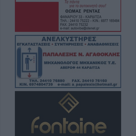
Υπεγράφη η σύμβαση του έργου για την
αποκατάσταση ζημιών στο οδικό δίκτυο των
Τ.Κ. Βραγκιανών, Στεφανιάδας, Καρυάς,
Ελληνικών και Δροσάτου
7 Αυγούστου 2026, 15:34
Ιερά Μητρόπολη: Πρόγραμμα Μητροπολίτη
κ. Τιμόθεου το διήμερο 8 & 9 Αυγούστου
7 Αυγούστου 2026, 15:07
Άνοιξε η πρόσκληση από την Περιφέρεια
Θεσσαλίας προς το Δήμο Παλαμά για
πρόδρομα έργα πριν την μετεγκατάσταση
της Μεταμόρφωσης
7 Αυγούστου 2026, 15:02
Στο ΠΠΑ Θεσσαλίας η προμήθεια και
τοποθέτηση νέας κερκίδας στο γήπεδο
Μασχολουρίου
7 Αυγούστου 2026, 14:46