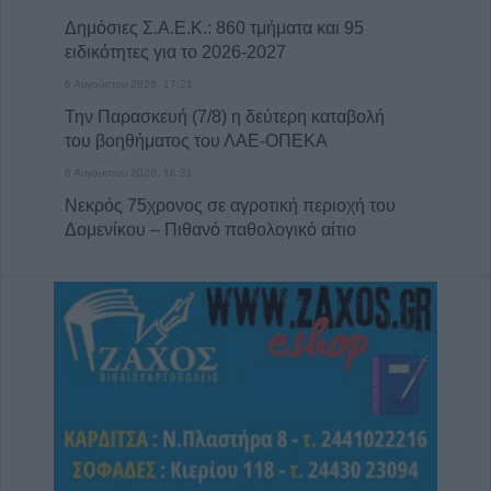
Δημόσιες Σ.Α.Ε.Κ.: 860 τμήματα και 95
ειδικότητες για το 2026-2027
6 Αυγούστου 2026, 17:21
Την Παρασκευή (7/8) η δεύτερη καταβολή
του βοηθήματος του ΛΑΕ-ΟΠΕΚΑ
6 Αυγούστου 2026, 16:31
Νεκρός 75χρονος σε αγροτική περιοχή του
Δομενίκου – Πιθανό παθολογικό αίτιο
6 Αυγούστου 2026, 16:27
Απολογισμός ΕΛ.ΑΣ. Θεσσαλίας: 574
συλλήψεις και δεκάδες εξιχνιάσεις τον Ιούλιο
6 Αυγούστου 2026, 16:09
ΥΠΑΑΤ: 38,1 εκατ. ευρώ για την ενίσχυση
κτηνοτρόφων που επλήγησαν από
ζωονόσους
6 Αυγούστου 2026, 15:26