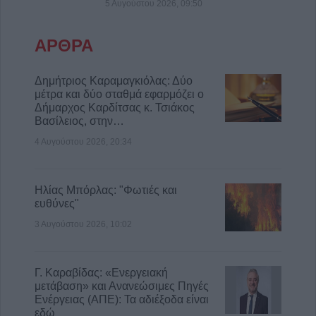
5 Αυγούστου 2026, 09:50
κυνηγετική περίοδο 2026-27
6 Αυγούστου 2026, 11:27
ΑΡΘΡΑ
Συνελήφθησαν δύο άτομα για κλοπή
μετασχηματιστή του ΔΕΔΔΗΕ στην περιοχή
Δημήτριος Καραμαγκιόλας: Δύο
του Τυρνάβου
μέτρα και δύο σταθμά εφαρμόζει ο
6 Αυγούστου 2026, 11:07
Δήμαρχος Καρδίτσας κ. Τσιάκος
Βασίλειος, στην…
Λάρισα: Συνελήφθη 22χρονος για απόπειρα
απάτης εις βάρος γυναίκας - Αναζητείται ο
4 Αυγούστου 2026, 20:34
συνεργός
6 Αυγούστου 2026, 11:00
Ηλίας Μπόρλας: "Φωτιές και
ευθύνες"
3 Αυγούστου 2026, 10:02
Γ. Καραβίδας: «Ενεργειακή
μετάβαση» και Ανανεώσιμες Πηγές
Ενέργειας (ΑΠΕ): Τα αδιέξοδα είναι
εδώ