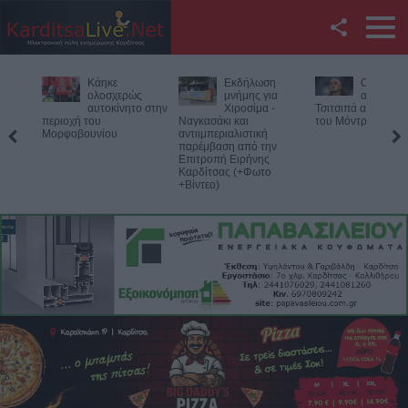
Facebook
Εκδήλωση
Ο Φονσέκα
Η Ε.Ο.Α.Σ
Twitter
μνήμης για
απέκλεισε τον
καταδικάζ
Χιροσίμα -
Τσιτσιπά από το Masters
σύλληψη 
Ναγκασάκι και
του Μόντρεαλ
προέδρου του Εργ
YouTube
αντιιμπεριαλιστική
Κέντρου Λάρισας
παρέμβαση από την
Επιτροπή Ειρήνης
Αναζήτηση
Καρδίτσας (+Φωτο
+Βίντεο)
RSS
Επικοινωνία με το
KarditsaLive.Net