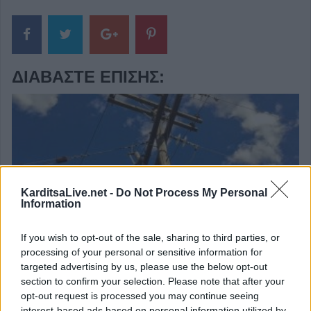
ΔΙΑΒΆΣΤΕ ΕΠΊΣΗΣ:
KarditsaLive.net -
Do Not Process My Personal
Information
Προγραμματισμένες διακοπές ηλεκτροδότησης την
Παρασκευή (7/8) σε Ιτέα, Άγιο Γεώργιο, Γεώργιο
If you wish to opt-out of the sale, sharing to third parties, or
Καραϊσκάκη, Κρανιά, Καππά, Φύλλο και Αμπελώνα
processing of your personal or sensitive information for
targeted advertising by us, please use the below opt-out
6 Αυγούστου 2026, 15:00
section to confirm your selection. Please note that after your
opt-out request is processed you may continue seeing
interest-based ads based on personal information utilized by