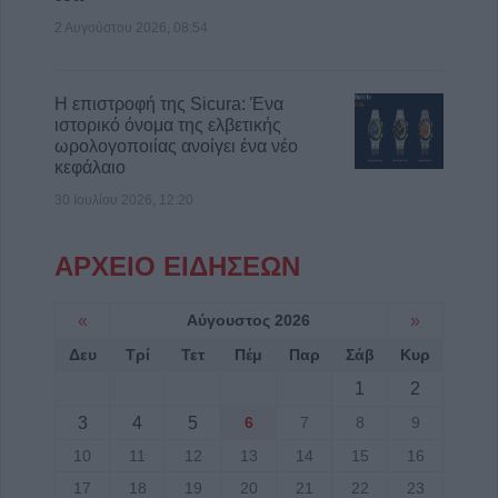
2 Αυγούστου 2026, 08:54
Η επιστροφή της Sicura: Ένα
ιστορικό όνομα της ελβετικής
ωρολογοποιίας ανοίγει ένα νέο
κεφάλαιο
30 Ιουλίου 2026, 12:20
ΑΡΧΕΙΟ ΕΙΔΗΣΕΩΝ
«
Αύγουστος 2026
»
Δευ
Τρί
Τετ
Πέμ
Παρ
Σάβ
Κυρ
1
2
3
4
5
6
7
8
9
10
11
12
13
14
15
16
17
18
19
20
21
22
23