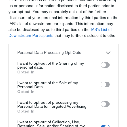
us or personal information disclosed to third parties prior to
your opt-out. You may separately opt-out of the further
disclosure of your personal information by third parties on the
IAB’s list of downstream participants. This information may
also be disclosed by us to third parties on the
IAB’s List of
Βανδαλισμοί στο τουριστικό περίπτερο
Downstream Participants
that may further disclose it to other
πληροφοριών στη διασταύρωση Καστανιάς -
third parties.
Καταφυγίου και Ραχούλας
Personal Data Processing Opt Outs
6 Αυγούστου 2026, 13:35
I want to opt-out of the Sharing of my
personal data.
Opted In
I want to opt-out of the Sale of my
Personal Data.
Opted In
I want to opt-out of processing my
Personal Data for Targeted Advertising.
Ξεκίνησε η δράση της ιερακοθηρίας στο Παυσίλυπο
Opted In
για την απομάκρυνση των κορακοειδών - Θετικά τα
πρώτα δείγματα
I want to opt-out of Collection, Use,
Retention, Sale, and/or Sharing of my