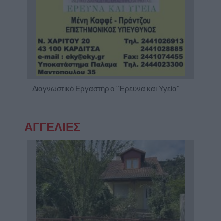
Ενδοκρινολόγος - Διαβητολόγος "Δρ Ελευθερία Γ. Μπάρμπα"
Διαγνωστικό Εργαστήριο "Έρευνα και Υγεία"
Ειδι
ΑΓΓΕΛΙΕΣ