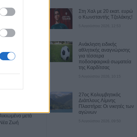
Στη Χαλ με 20 εκατ. ευρώ
ί και 13
ο Κωνσταντής Τζολάκης!
έκρηξη βόμβας σε
5 Αυγούστου 2026, 12:53
Ανάκληση ειδικής
ός και μέτρα
αθλητικής αναγνώρισης
ον Ιό του Δυτικού
για τέσσερα
. Κυψέλης
ποδοσφαιρικά σωματεία
της Καρδίτσας
5 Αυγούστου 2026, 10:15
α έπεσε από την
αι σώθηκε στα
ού
27ος Κολυμβητικός
Διάπλους Λίμνης
Πλαστήρα: Οι νικητές των
ροσβέστες
αγώνων
λικιωμένο μετά
5 Αυγούστου 2026, 09:50
 Νέα Ζωή