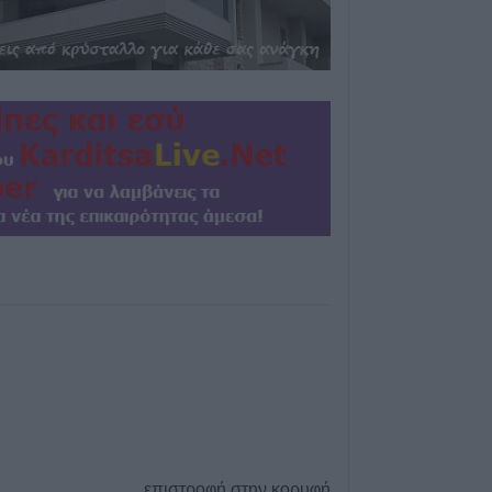
Τροχαίο στην Αγ
συγκρούστηκε με
νοσοκομείο ο ο
6 Αυγούστου 2026, 19:15
Άνω Λιόσια: Συ
άνδρες για τον 
που βρέθηκε σε 
6 Αυγούστου 2026, 17:50
Την Παρασκευή 
κηδεία του Αθαν
6 Αυγούστου 2026, 17:46
Πυρκαγιά σε γεω
στην Κρήνη Φα
κινητοποίηση τ
(+Βίντεο)
6 Αυγούστου 2026, 17:36
Δημόσιες Σ.Α.Ε.
επιστροφή στην κορυφή
και 95 ειδικότητε