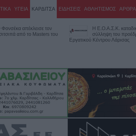
ΤΙΚΑ
ΥΓΕΙΑ
ΚΑΡΔΙΤΣΑ
ΕΙΔΗΣΕΙΣ
ΑΘΛΗΤΙΣΜΟΣ
ΑΡΘΡΑ
 Φονσέκα απέκλεισε τον
Η Ε.Ο.Α.Σ.Κ. καταδικ
σιτσιπά από το Masters του
σύλληψη του προέδ
Εργατικού Κέντρου Λάρισας