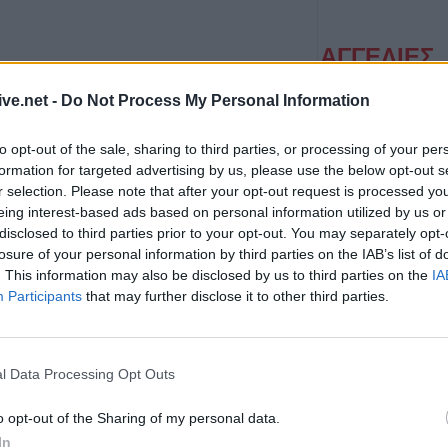
ΑΓΓΕΛΙΕΣ
ive.net -
Do Not Process My Personal Information
to opt-out of the sale, sharing to third parties, or processing of your per
formation for targeted advertising by us, please use the below opt-out s
r selection. Please note that after your opt-out request is processed y
eing interest-based ads based on personal information utilized by us or
disclosed to third parties prior to your opt-out. You may separately opt-
losure of your personal information by third parties on the IAB’s list of
Η Αποκατάσταση Α.Ε. αναζητά για εργασία Νοσηλευτές και Βοηθούς Νοσηλευτές
. This information may also be disclosed by us to third parties on the
IA
Participants
that may further disclose it to other third parties.
 ο Χρήστος Θηβαίος έχει ταυτιστεί με μερικά από τα πιο
 «Περικοπές Ενός Απόκρυφου Ευαγγελίου», το «Κόκκινο
ΤΕΛΕΥΤΑΙ
l Data Processing Opt Outs
Πατρίδα» και τον «Άμλετ Της Σελήνης».
Σύγκρουση δύο 
Γερμανία – Πάν
o opt-out of the Sharing of my personal data.
ουσικών- ένα ιδιαίτερο πρόγραμμα. Δίπλα στα γνωστά
τραυματίες
In