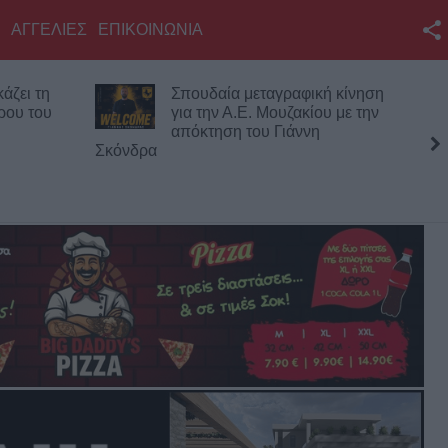
ΑΓΓΕΛΙΕΣ
ΕΠΙΚΟΙΝΩΝΙΑ
Facebook
άζει τη
Σπουδαία μεταγραφική κίνηση
Twitter
ρου του
για την Α.Ε. Μουζακίου με την
απόκτηση του Γιάννη
YouTube
Σκόνδρα
Αναζήτηση
RSS
Επικοινωνία με το
KarditsaLive.Net