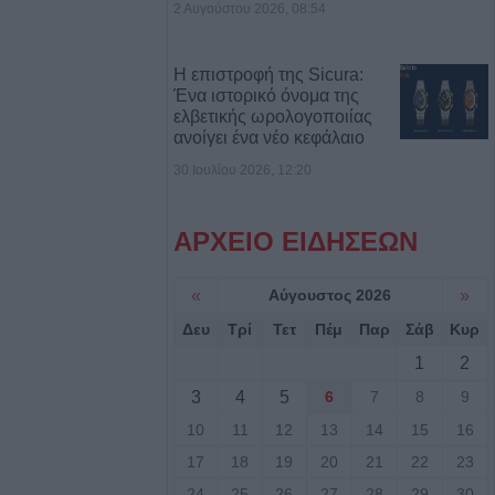
2 Αυγούστου 2026, 08:54
Η επιστροφή της Sicura:
7/8) η δεύτερη
Ένα ιστορικό όνομα της
οηθήματος του
ελβετικής ωρολογοποιίας
ανοίγει ένα νέο κεφάλαιο
30 Ιουλίου 2026, 12:20
ς σε αγροτική
ενίκου – Πιθανό
ΑΡΧΕΙΟ ΕΙΔΗΣΕΩΝ
ο
«
Αύγουστος 2026
»
.ΑΣ. Θεσσαλίας:
Δευ
Τρί
Τετ
Πέμ
Παρ
Σάβ
Κυρ
αι δεκάδες
1
2
ούλιο
3
4
5
6
7
8
9
τ. ευρώ για την
10
11
12
13
14
15
16
τρόφων που
17
18
19
20
21
22
23
 ζωονόσους
24
25
26
27
28
29
30