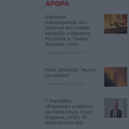
ΑΡΘΡΑ
ιά: Μοτοσικλέτα
 νταλίκα – Στο
δηγός
Δημήτριος
Καραμαγκιόλας: Δύο
μέτρα και δύο σταθμά
νελήφθησαν δύο
εφαρμόζει ο Δήμαρχος
Καρδίτσας κ. Τσιάκος
θάνατο 72χρονου
Βασίλειος, στην…
αυτοκίνητο
4 Αυγούστου 2026, 20:34
7 Αυγούστου η
άσιου Ταξιάρχη
Ηλίας Μπόρλας: "Φωτιές
και ευθύνες"
3 Αυγούστου 2026, 10:02
ργική έκταση
ρσάλων – Μεγάλη
ης Πυροσβεστικής
Γ. Καραβίδας:
«Ενεργειακή μετάβαση»
και Ανανεώσιμες Πηγές
Ενέργειας (ΑΠΕ): Τα
Κ.: 860 τμήματα
αδιέξοδα είναι εδώ
ς για το 2026-