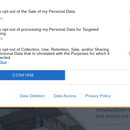
f Buckley, Three Doors Down και άλλους. Πάντα με το
6 Αυγούστου 2026, 21:11
σο, ακουστική κιθάρα: Πέτρος Βαρθακούρης, Τύμπανα:
o opt-out of the Sale of my Personal Data.
Συρία: Δύο νεκρο
υλος.
In
τραυματίες από 
λεωφορείο
to opt-out of processing my Personal Data for Targeted
ing.
6 Αυγούστου 2026, 20:28
In
Έκτακτος ψεκασμ
o opt-out of Collection, Use, Retention, Sale, and/or Sharing
προστασίας για τ
ersonal Data that Is Unrelated with the Purposes for which it
Νείλου στην Δ.Κ
lected.
Out
6 Αυγούστου 2026, 19:35
Χαλκίδα: Γυναίκ
CONFIRM
Υψηλή Γέφυρα κ
νερά του Ευβοϊκ
6 Αυγούστου 2026, 19:32
Data Deletion
Data Access
Privacy Policy
Καλαμπάκα: Πυ
απεγκλώβισαν η
από πτώση στη
6 Αυγούστου 2026, 19:29