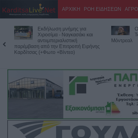
ΑΡΧΙΚΗ
ΡΟΗ ΕΙΔΗΣΕΩΝ
ΑΓΡΟ
Εκδήλωση μνήμης για
Ο
Χιροσίμα - Ναγκασάκι και
Τ
αντιιμπεριαλιστική
Μόντρεαλ
παρέμβαση από την Επιτροπή Ειρήνης
Καρδίτσας (+Φωτο +Βίντεο)