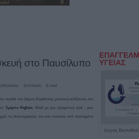
ΕΠΑΓΓΕΛΜ
σκευή στο Παυσίλυπο
ΥΓΕΙΑΣ
Εκδηλώσεις
Εκτύπωση
E-mail
ην αιγίδα του Δήμου Καρδίτσας μουσική εκδήλωση στο
ον
Χρήστο Θηβαίο
. Μαζί με μια εξαιρετική τζαζ – ροκ
ιγμές τις δισκογραφίας του και επιλογές από αγαπημένα
'Πρόληψη και Διάγνωση' Πρότυπο Εργαστήριο Μικροβιολογίας - Βιοπαθολογίας