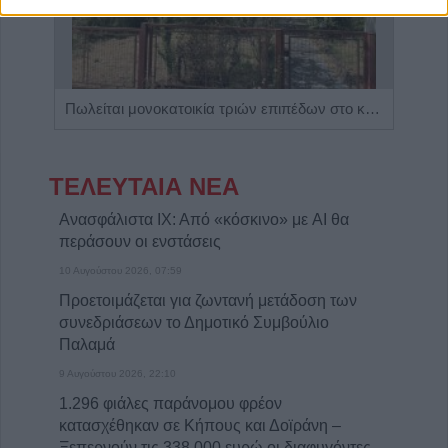
Η Αποκατάσταση Α.Ε. αναζητά για εργασία Νοσηλευτές και Βοηθούς Νοσηλευτές
Πωλείται μονοκατοικία τριών επιπέδων στο καταπράσινο Πευκόφυτο Καρδίτσας
ΤΕΛΕΥΤΑΙΑ ΝΕΑ
Ανασφάλιστα ΙΧ: Από «κόσκινο» με AI θα
περάσουν οι ενστάσεις
10 Αυγούστου 2026, 07:59
Προετοιμάζεται για ζωντανή μετάδοση των
συνεδριάσεων το Δημοτικό Συμβούλιο
Παλαμά
9 Αυγούστου 2026, 22:10
1.296 φιάλες παράνομου φρέον
κατασχέθηκαν σε Κήπους και Δοϊράνη –
Ξεπερνούν τις 338.000 ευρώ οι διαφυγόντες