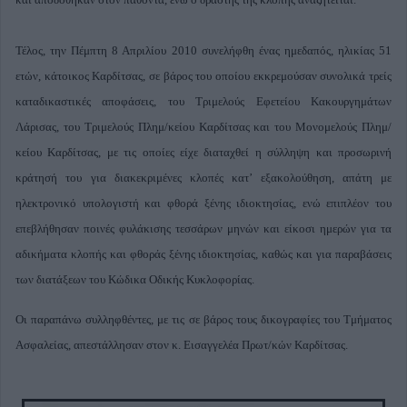
Τέλος, την Πέμπτη 8 Απριλίου 2010 συνελήφθη ένας ημεδαπός, ηλικίας 51
ετών, κάτοικος Καρδίτσας, σε βάρος του οποίου εκκρεμούσαν συνολικά τρείς
καταδικαστικές αποφάσεις, του Τριμελούς Εφετείου Κακουργημάτων
Λάρισας, του Τριμελούς Πλημ/κείου Καρδίτσας και του Μονομελούς Πλημ/
κείου Καρδίτσας, με τις οποίες είχε διαταχθεί η σύλληψη και προσωρινή
κράτησή του για διακεκριμένες κλοπές κατ’ εξακολούθηση, απάτη με
ηλεκτρονικό υπολογιστή και φθορά ξένης ιδιοκτησίας, ενώ επιπλέον του
επεβλήθησαν ποινές φυλάκισης τεσσάρων μηνών και είκοσι ημερών για τα
αδικήματα κλοπής και φθοράς ξένης ιδιοκτησίας, καθώς και για παραβάσεις
των διατάξεων του Κώδικα Οδικής Κυκλοφορίας.
Οι παραπάνω συλληφθέντες, με τις σε βάρος τους δικογραφίες του Τμήματος
Ασφαλείας, απεστάλλησαν στον κ. Εισαγγελέα Πρωτ/κών Καρδίτσας.