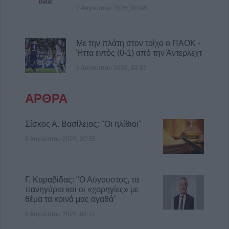
7 Αυγούστου 2026, 00:04
9 Αυγούστου 2026, 09:14
Υπ. Μεταφορών: Οριστική λύση στο ζήτημα
των πινακίδων κυκλοφορίας - Ποιές αλλαγές
Με την πλάτη στον τοίχο ο ΠΑΟΚ -
θα γίνουν
Ήττα εντός (0-1) από την Άντερλεχτ
9 Αυγούστου 2026, 08:17
6 Αυγούστου 2026, 22:57
Την Κυριακή 9 Αυγούστου η κηδεία του
Αθανάσιου Λαζαρίδη
ΑΡΘΡΑ
9 Αυγούστου 2026, 08:05
Υψηλός κίνδυνος πυρκαγιάς την Κυριακή
Σίσκος Α. Βασίλειος: "Οι ηλίθιοι"
(9/8) σε μεγάλο τμήμα του ν. Καρδίτσας και
8 Αυγούστου 2026, 20:55
της υπόλοιπης Θεσσαλίας
8 Αυγούστου 2026, 22:58
Γ. Καραβίδας: "Ο Αύγουστος, τα
πανηγύρια και οι «χορηγίες» με
θέμα τα κοινά μας αγαθά"
8 Αυγούστου 2026, 08:17