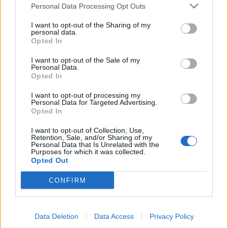
Personal Data Processing Opt Outs
I want to opt-out of the Sharing of my
personal data.
Opted In
I want to opt-out of the Sale of my
Personal Data.
Opted In
I want to opt-out of processing my
Personal Data for Targeted Advertising.
Ψυχίατρος - Ψυχοθεραπευτής 'Αποστολίκας Απόστολος'
Ειδικός Ενδοκρινολόγος - Διαβητολόγος 'Χριστίνα Γ. Σακκά'
Ειδι
Opted In
I want to opt-out of Collection, Use,
Retention, Sale, and/or Sharing of my
Personal Data that Is Unrelated with the
ΑΓΓΕΛΙΕΣ
Purposes for which it was collected.
Opted Out
CONFIRM
Data Deletion
Data Access
Privacy Policy