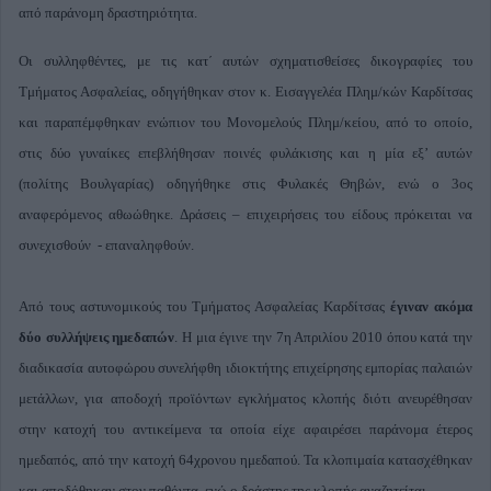
από παράνομη δραστηριότητα.
Οι συλληφθέντες, με τις κατ΄ αυτών σχηματισθείσες δικογραφίες του
Τμήματος Ασφαλείας, οδηγήθηκαν στον κ. Εισαγγελέα Πλημ/κών Καρδίτσας
και παραπέμφθηκαν ενώπιον του Μονομελούς Πλημ/κείου, από το οποίο,
στις δύο γυναίκες επεβλήθησαν ποινές φυλάκισης και η μία εξ’ αυτών
(πολίτης Βουλγαρίας) οδηγήθηκε στις Φυλακές Θηβών, ενώ ο 3ος
αναφερόμενος αθωώθηκε. Δράσεις – επιχειρήσεις του είδους πρόκειται να
συνεχισθούν - επαναληφθούν.
Από τους αστυνομικούς του Τμήματος Ασφαλείας Καρδίτσας
έγιναν ακόμα
δύο συλλήψεις ημεδαπών
. Η μια έγινε την 7η Απριλίου 2010 όπου κατά την
διαδικασία αυτοφώρου συνελήφθη ιδιοκτήτης επιχείρησης εμπορίας παλαιών
μετάλλων, για αποδοχή προϊόντων εγκλήματος κλοπής διότι ανευρέθησαν
στην κατοχή του αντικείμενα τα οποία είχε αφαιρέσει παράνομα έτερος
ημεδαπός, από την κατοχή 64χρονου ημεδαπού. Τα κλοπιμαία κατασχέθηκαν
και αποδόθηκαν στον παθόντα, ενώ ο δράστης της κλοπής αναζητείται.