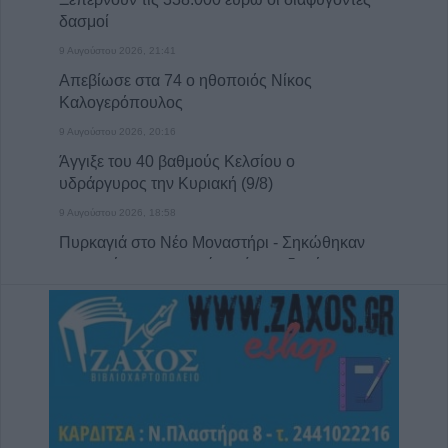
δασμοί
9 Αυγούστου 2026, 21:41
Απεβίωσε στα 74 ο ηθοποιός Νίκος
Καλογερόπουλος
9 Αυγούστου 2026, 20:16
Άγγιξε του 40 βαθμούς Κελσίου ο
υδράργυρος την Κυριακή (9/8)
9 Αυγούστου 2026, 18:58
Πυρκαγιά στο Νέο Μοναστήρι - Σηκώθηκαν
αεροσκάφη, επιχειρούν επίγειες δυνάμεις
9 Αυγούστου 2026, 18:38
Πύλη: Αυτοκίνητο τυλίχθηκε στις φλόγες
9 Αυγούστου 2026, 18:08
Θύμα των γκράφιτι το άγαλμα της
αγρότισσας μάνας στην πλατεία Πλαστήρα
(+Φωτο)