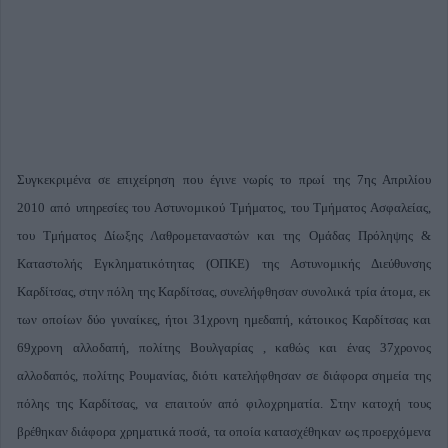
Συγκεκριμένα σε επιχείρηση που έγινε νωρίς το πρωί της 7ης Απριλίου
2010 από υπηρεσίες του Αστυνομικού Τμήματος, του Τμήματος Ασφαλείας,
του Τμήματος Δίωξης Λαθρομεταναστών και της Ομάδας Πρόληψης &
Καταστολής Εγκληματικότητας (ΟΠΚΕ) της Αστυνομικής Διεύθυνσης
Καρδίτσας, στην πόλη της Καρδίτσας, συνελήφθησαν συνολικά τρία άτομα, εκ
των οποίων δύο γυναίκες, ήτοι 31χρονη ημεδαπή, κάτοικος Καρδίτσας και
69χρονη αλλοδαπή, πολίτης Βουλγαρίας , καθώς και ένας 37χρονος
αλλοδαπός, πολίτης Ρουμανίας, διότι κατελήφθησαν σε διάφορα σημεία της
πόλης της Καρδίτσας, να επαιτούν από φιλοχρηματία. Στην κατοχή τους
βρέθηκαν διάφορα χρηματικά ποσά, τα οποία κατασχέθηκαν ως προερχόμενα