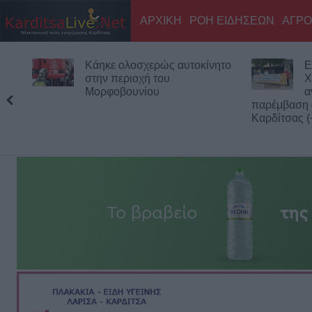
ΑΡΧΙΚΗ
ΡΟΗ ΕΙΔΗΣΕΩΝ
ΑΓΡΟ
Εκδήλωση μνήμης για
Ο
Χιροσίμα - Ναγκασάκι και
Τ
αντιιμπεριαλιστική
Μόντρεαλ
παρέμβαση από την Επιτροπή Ειρήνης
Καρδίτσας (+Φωτο +Βίντεο)