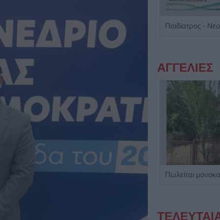
Ειδικός Καρδιολόγος "Γεώργιος Κοντορούπης"
ΑΓΓΕΛΙΕΣ
Η Αποκατάσταση Α.Ε. αναζητά για εργασία Νοσηλευτές και Βοηθούς Νοσηλευτές
ΤΕΛΕΥΤΑΙ