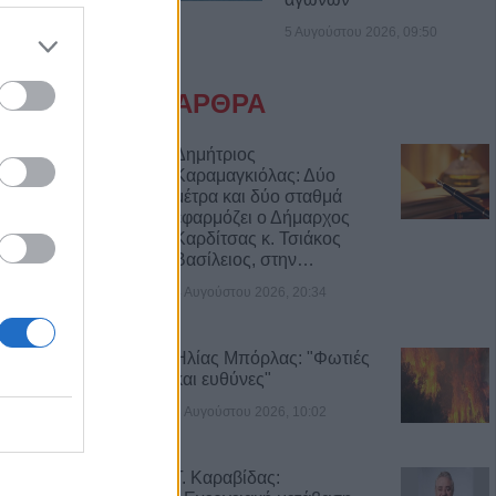
ιά: Μοτοσικλέτα
5 Αυγούστου 2026, 09:50
 νταλίκα – Στο
δηγός
ΑΡΘΡΑ
νελήφθησαν δύο
θάνατο 72χρονου
Δημήτριος
Καραμαγκιόλας: Δύο
αυτοκίνητο
μέτρα και δύο σταθμά
εφαρμόζει ο Δήμαρχος
Καρδίτσας κ. Τσιάκος
7 Αυγούστου η
Βασίλειος, στην…
άσιου Ταξιάρχη
4 Αυγούστου 2026, 20:34
ργική έκταση
ρσάλων – Μεγάλη
Ηλίας Μπόρλας: "Φωτιές
και ευθύνες"
ης Πυροσβεστικής
3 Αυγούστου 2026, 10:02
Κ.: 860 τμήματα
Γ. Καραβίδας:
ς για το 2026-