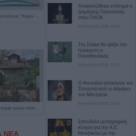
Ανακοινώθηκε επίσημα ο
Δημήτρης Γιαννούλης
Παιδίατρος - Νεογνολόγος "Κάριν Αδάμου - Kraaijenbrink"
Βιοπαθολόγος - Μικροβιολόγος "Ελένη Μηλίτση"
στον ΠΑΟΚ
6 Αυγούστου 2026, 13:45
Στη Σόφια θα ψάξει την
πρόκριση ο
Παναθηναϊκός
5 Αυγούστου 2026, 23:33
Ο Φονσέκα απέκλεισε τον
Τσιτσιπά από το Masters
του Μόντρεαλ
5 Αυγούστου 2026, 20:30
Πωλείται μονοκατοικία τριών επιπέδων στο καταπράσινο Πευκόφυτο Καρδίτσας
Η εταιρεία ΘΑΛΑΣΣΙΟΣ ΚΟΣΜΟΣ Α.Ε.Β.Ε. επιθυμεί να προσλάβει Αποθηκάριο
Σπουδαία μεταγραφική
κίνηση για την Α.Ε.
Α ΝΕΑ
Μουζακίου με την