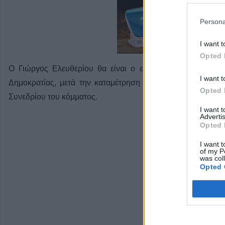
Persona
I want t
Opted 
Ο Γιώργος Ελευθερίου θα είναι ο εκπρόσωπος της Καρδ
I want t
Δημοκρατίας, μετά την καταμέτρηση των ψήφων από την 
Opted 
Συνεδρίου του κόμματος.
I want 
Advertis
Opted 
I want t
of my P
was col
Opted 