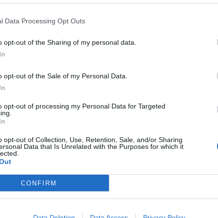
Τροχαίο στην Αγ
συγκρούστηκε με
l Data Processing Opt Outs
νοσοκομείο ο ο
6 Αυγούστου 2026, 19:15
o opt-out of the Sharing of my personal data.
In
Άνω Λιόσια: Συ
ίτσας στην Πολιτική Επιτροπή της Νέας
άνδρες για τον 
o opt-out of the Sale of my Personal Data.
που βρέθηκε σε 
Κεντρική Εφορευτική Επιτροπή του 16ου
In
6 Αυγούστου 2026, 17:50
Την Παρασκευή 
to opt-out of processing my Personal Data for Targeted
ing.
κηδεία του Αθαν
In
6 Αυγούστου 2026, 17:46
o opt-out of Collection, Use, Retention, Sale, and/or Sharing
Πυρκαγιά σε γεω
ersonal Data that Is Unrelated with the Purposes for which it
lected.
στην Κρήνη Φα
Out
κινητοποίηση τ
(+Βίντεο)
CONFIRM
6 Αυγούστου 2026, 17:36
Δημόσιες Σ.Α.Ε.
και 95 ειδικότητε
Data Deletion
Data Access
Privacy Policy