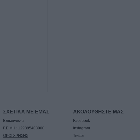
7/8) η δεύτερη
εκνες και
ρες ή τρίτεκνους
 μονογονείς
γαριασμού
ς
πίσημα ο
ούλης στον ΠΑΟΚ
 τουριστικό
οφοριών στη
στανιάς -
 Ραχούλας
ΣΧΕΤΙΚΑ ΜΕ ΕΜΑΣ
ΑΚΟΛΟΥΘΗΣΤΕ ΜΑΣ
Επικοινωνία
Facebook
Γ.Ε.ΜΗ.: 129895403000
Instagram
ΟΡΟΙ ΧΡΗΣΗΣ
Twitter