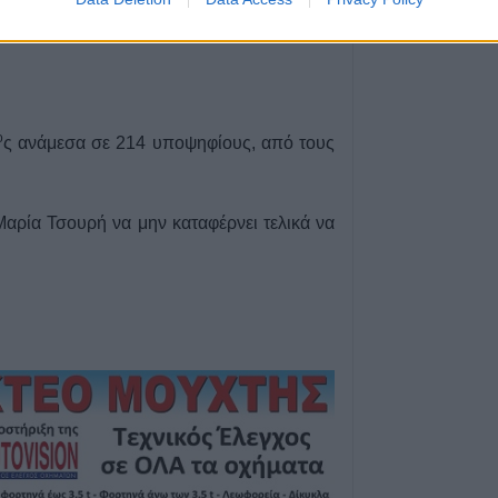
2027
6 Αυγούστου 2026, 17:21
Την Παρασκευή (
καταβολή του β
ΛΑΕ-ΟΠΕΚΑ
ο
ς ανάμεσα σε 214 υποψηφίους, από τους
6 Αυγούστου 2026, 16:31
Νεκρός 75χρονο
Μαρία Τσουρή να μην καταφέρνει τελικά να
περιοχή του Δομ
παθολογικό αίτι
6 Αυγούστου 2026, 16:27
Απολογισμός ΕΛ
574 συλλήψεις κ
εξιχνιάσεις τον Ι
6 Αυγούστου 2026, 16:09
ΥΠΑΑΤ: 38,1 εκα
ενίσχυση κτηνο
επλήγησαν από