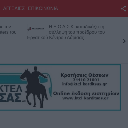
ΑΓΓΕΛΙΕΣ
ΕΠΙΚΟΙΝΩΝΙΑ
Facebook
άζει τη
Σπουδαία μεταγραφική κίνηση
Twitter
ρου του
για την Α.Ε. Μουζακίου με την
απόκτηση του Γιάννη
YouTube
Σκόνδρα
Αναζήτηση
RSS
Επικοινωνία με το
KarditsaLive.Net