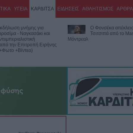
ΤΙΚΑ
ΥΓΕΙΑ
ΚΑΡΔΙΤΣΑ
ΕΙΔΗΣΕΙΣ
ΑΘΛΗΤΙΣΜΟΣ
ΑΡΘΡΑ
 Φονσέκα απέκλεισε τον
Η Ε.Ο.Α.Σ.Κ. καταδικ
σιτσιπά από το Masters του
σύλληψη του προέδ
Εργατικού Κέντρου Λάρισας