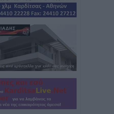
6 Αυγούστου 2026, 15:26
Προγραμματισμέ
ηλεκτροδότησης
(7/8) σε Ιτέα, Άγ
Γεώργιο Καραϊσκ
Καππά, Φύλλο κ
6 Αυγούστου 2026, 15:00
Εντοπίστηκε νέα
κάνναβης στην 
6 Αυγούστου 2026, 14:36
1 νεκρός και 22 
τροχαία ατυχήματ
Θεσσαλία
6 Αυγούστου 2026, 14:32
ΥΠΑΑΤ: Άνοιξε η
ενισχύσεις de m
εκατ. ευρώ σε 
6 Αυγούστου 2026, 14:26