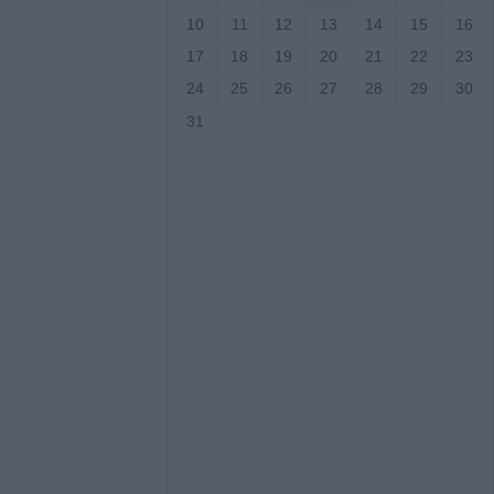
10
11
12
13
14
15
16
νες διακοπές
17
18
19
20
21
22
23
 την Παρασκευή
24
25
26
27
28
29
30
ιο Γεώργιο,
άκη, Κρανιά,
31
αι Αμπελώνα
 μεγάλη φυτεία
Φθιώτιδα
τραυματίες σε 20
α τον Ιούλιο στη
 πλατφόρμα για
inimis ύψους 24,6
παραγωγούς