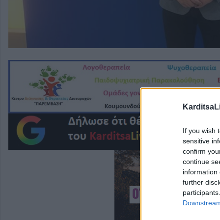
KarditsaL
If you wish 
sensitive in
confirm you
continue se
information 
further disc
participants
Downstream 