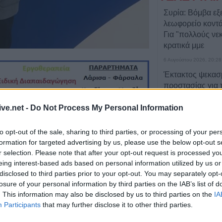
Συρία: Βόμβα εξ
λεωφορείο κοντά
Για "πολλούς νε
κρατικά μμε
6 Αυγούστου 2026, 20:28
Έκτακτος ψεκασμ
προστασίας για τ
Νείλου στην Δ.Κ
ive.net -
Do Not Process My Personal Information
6 Αυγούστου 2026, 19:35
Χαλκίδα: Γυναίκ
to opt-out of the sale, sharing to third parties, or processing of your per
Υψηλή Γέφυρα κ
formation for targeted advertising by us, please use the below opt-out s
νερά του Ευβοϊκ
r selection. Please note that after your opt-out request is processed y
6 Αυγούστου 2026, 19:32
eing interest-based ads based on personal information utilized by us or
disclosed to third parties prior to your opt-out. You may separately opt-
Καλαμπάκα: Πυ
losure of your personal information by third parties on the IAB’s list of
απεγκλώβισαν η
. This information may also be disclosed by us to third parties on the
IA
από πτώση στη
Participants
that may further disclose it to other third parties.
6 Αυγούστου 2026, 19:29