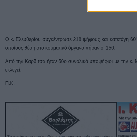
Ο κ. Ελευθερίου συγκέντρωσε 218 ψήφους και κατετάγη 60
οποίους θέση στο κομματικό όργανο πήραν οι 150.
Από την Καρδίτσα ήταν δύο συνολικά υποψήφιοι με την κ. 
εκλεγεί.
Π.Κ.