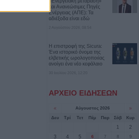
«Ενεργειακή μετάβαση»
και Ανανεώσιμες Πηγές
Ενέργειας (ΑΠΕ): Τα
αδιέξοδα είναι εδώ
7/8) η δεύτερη
2 Αυγούστου 2026, 08:54
οηθήματος του
Η επιστροφή της Sicura:
Ένα ιστορικό όνομα της
ς σε αγροτική
ελβετικής ωρολογοποιίας
ενίκου – Πιθανό
ανοίγει ένα νέο κεφάλαιο
ο
30 Ιουλίου 2026, 12:20
.ΑΣ. Θεσσαλίας:
ΑΡΧΕΙΟ ΕΙΔΗΣΕΩΝ
αι δεκάδες
ούλιο
«
Αύγουστος 2026
»
Δευ
Τρί
Τετ
Πέμ
Παρ
Σάβ
Κυρ
τ. ευρώ για την
1
2
τρόφων που
 ζωονόσους
3
4
5
6
7
8
9