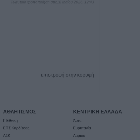
Τελευταία τροποποίηση στις18 Μαΐου 2026, 12:43
Την Παρασκευή (
πληρωμή σε τρίτ
πολύτεκνες μητέ
και πολύτεκνους
πατέρες του Λο
Αγροτικής Εστία
6 Αυγούστου 2026, 13:56
Ανακοινώθηκε ε
Δημήτρης Γιανν
επιστροφή στην κορυφή
6 Αυγούστου 2026, 13:45
Βανδαλισμοί στο
περίπτερο πληρ
διασταύρωση Κα
Καταφυγίου και
ΑΘΛΗΤΙΣΜΟΣ
ΚΕΝΤΡΙΚΗ ΕΛΛΑΔΑ
6 Αυγούστου 2026, 13:35
Γ Εθνική
Άρτα
ΕΠΣ Καρδίτσας
Ευρυτανία
ΑΣΚ
Λάρισα