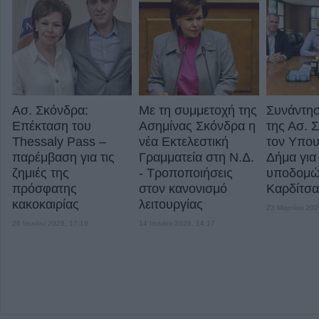
Ασ. Σκόνδρα:
Με τη συμμετοχή της
Συνάντησ
Επέκταση του
Ασημίνας Σκόνδρα η
της Ασ. 
Thessaly Pass –
νέα Εκτελεστική
τον Υπου
παρέμβαση για τις
Γραμματεία στη Ν.Δ.
Δήμα για
ζημιές της
- Τροποποιήσεις
υποδομών
πρόσφατης
στον κανονισμό
Καρδίτσα
κακοκαιρίας
λειτουργίας
23 Μαρτίου 202
26 Ιουνίου 2026, 17:19
14 Ιουνίου 2026, 14:17