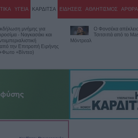
ΤΙΚΑ
ΥΓΕΙΑ
ΚΑΡΔΙΤΣΑ
ΕΙΔΗΣΕΙΣ
ΑΘΛΗΤΙΣΜΟΣ
ΑΡΘΡΑ
κδήλωση μνήμης για
Ο Φονσέκα απέκλεισ
ιροσίμα - Ναγκασάκι και
Τσιτσιπά από το Mas
ντιιμπεριαλιστική
Μόντρεαλ
από την Επιτροπή Ειρήνης
+Φωτο +Βίντεο)