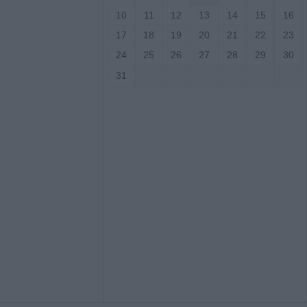
10
11
12
13
14
15
16
νες διακοπές
17
18
19
20
21
22
23
 την Παρασκευή
24
25
26
27
28
29
30
ιο Γεώργιο,
άκη, Κρανιά,
31
αι Αμπελώνα
 μεγάλη φυτεία
Φθιώτιδα
τραυματίες σε 20
α τον Ιούλιο στη
 πλατφόρμα για
inimis ύψους 24,6
παραγωγούς