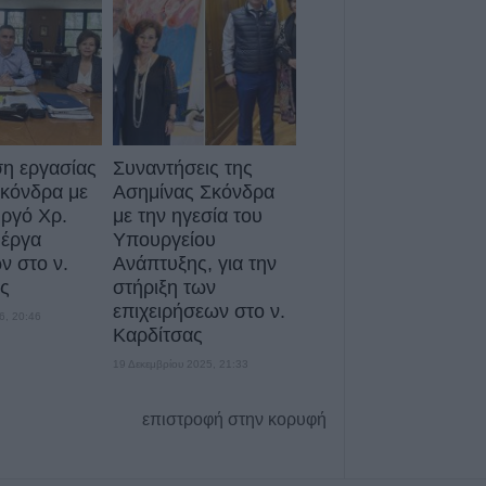
6 Αυγούστου 2026, 15:26
Προγραμματισμέ
ηλεκτροδότησης
(7/8) σε Ιτέα, Άγ
Γεώργιο Καραϊσκ
Καππά, Φύλλο κ
η εργασίας
Συναντήσεις της
6 Αυγούστου 2026, 15:00
Σκόνδρα με
Ασημίνας Σκόνδρα
Εντοπίστηκε νέα
ργό Χρ.
με την ηγεσία του
κάνναβης στην 
 έργα
Υπουργείου
 στο ν.
Ανάπτυξης, για την
6 Αυγούστου 2026, 14:36
ς
στήριξη των
1 νεκρός και 22 
επιχειρήσεων στο ν.
τροχαία ατυχήματ
6, 20:46
Καρδίτσας
Θεσσαλία
19 Δεκεμβρίου 2025, 21:33
6 Αυγούστου 2026, 14:32
ΥΠΑΑΤ: Άνοιξε η
επιστροφή στην κορυφή
ενισχύσεις de m
εκατ. ευρώ σε 
6 Αυγούστου 2026, 14:26