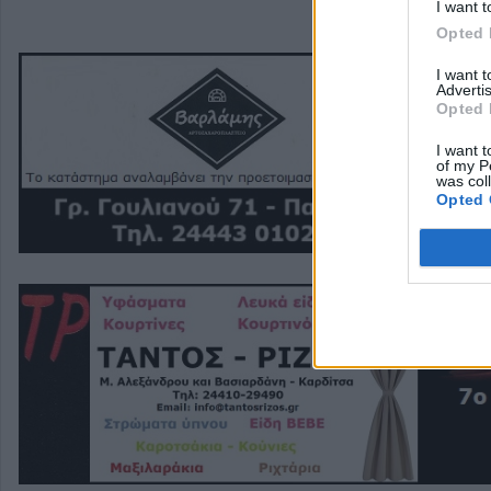
I want t
Opted 
I want 
Advertis
Opted 
I want t
of my P
was col
Opted 