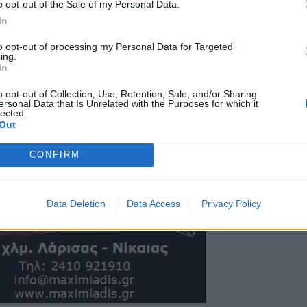
o opt-out of the Sale of my Personal Data.
Τροχαίο στην Αγ
In
συγκρούστηκε με
νοσοκομείο ο ο
to opt-out of processing my Personal Data for Targeted
ing.
6 Αυγούστου 2026, 19:15
In
Άνω Λιόσια: Συ
άνδρες για τον 
o opt-out of Collection, Use, Retention, Sale, and/or Sharing
ersonal Data that Is Unrelated with the Purposes for which it
που βρέθηκε σε 
lected.
Out
6 Αυγούστου 2026, 17:50
Την Παρασκευή 
CONFIRM
κηδεία του Αθαν
6 Αυγούστου 2026, 17:46
Data Deletion
Data Access
Privacy Policy
Πυρκαγιά σε γεω
στην Κρήνη Φα
κινητοποίηση τ
(+Βίντεο)
6 Αυγούστου 2026, 17:36
Δημόσιες Σ.Α.Ε.
και 95 ειδικότητε