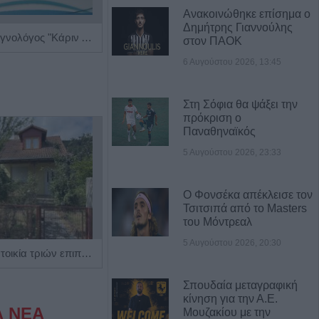
Ανακοινώθηκε επίσημα ο
Δημήτρης Γιαννούλης
Παιδίατρος - Νεογνολόγος "Κάριν Αδάμου - Kraaijenbrink"
Βιοπαθολόγος - Μικροβιολόγος "Ελένη Μηλίτση"
στον ΠΑΟΚ
6 Αυγούστου 2026, 13:45
Στη Σόφια θα ψάξει την
πρόκριση ο
Παναθηναϊκός
5 Αυγούστου 2026, 23:33
Ο Φονσέκα απέκλεισε τον
Τσιτσιπά από το Masters
του Μόντρεαλ
5 Αυγούστου 2026, 20:30
Πωλείται μονοκατοικία τριών επιπέδων στο καταπράσινο Πευκόφυτο Καρδίτσας
Η εταιρεία ΘΑΛΑΣΣΙΟΣ ΚΟΣΜΟΣ Α.Ε.Β.Ε. επιθυμεί να προσλάβει Αποθηκάριο
Σπουδαία μεταγραφική
κίνηση για την Α.Ε.
Α ΝΕΑ
Μουζακίου με την