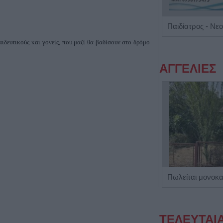
Ειδικός Καρδιολόγος "Γεώργιος Κοντορούπης"
αιδευτικούς και γονείς, που μαζί θα βαδίσουν στο δρόμο
ΑΓΓΕΛΙΕΣ
Η Αποκατάσταση Α.Ε. αναζητά για εργασία Νοσηλευτές και Βοηθούς Νοσηλευτές
ΤΕΛΕΥΤΑΙ