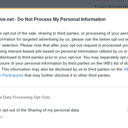
Συρία: Βόμβα εξ
κνύονται οι κοινωνικές αρχές και μέσα στη μεταβατική
λεωφορείο κοντά
ους θα μπορέσουν τα παιδιά μας, να σταθούν αντάξια και
ive.net -
Do Not Process My Personal Information
Για "πολλούς νε
κρατικά μμε
to opt-out of the sale, sharing to third parties, or processing of your per
6 Αυγούστου 2026, 20:28
α ξεπεραστούν χρειάζεται σύμπνοια, συναίνεση όλων και
formation for targeted advertising by us, please use the below opt-out s
Έκτακτος ψεκασμ
r selection. Please note that after your opt-out request is processed y
προστασίας για τ
eing interest-based ads based on personal information utilized by us or
Νείλου στην Δ.Κ
disclosed to third parties prior to your opt-out. You may separately opt-
ναι αυτά που θα φτιάξουν τον καινούριο κόσμο.
losure of your personal information by third parties on the IAB’s list of
6 Αυγούστου 2026, 19:35
. This information may also be disclosed by us to third parties on the
IA
τιστούν ένα μέλλον, με επίκεντρο τον άνθρωπο.
Χαλκίδα: Γυναίκ
Participants
that may further disclose it to other third parties.
Υψηλή Γέφυρα κ
α ευδοκιμήσουν οι προσπάθειες, οι κόποι και οι θυσίες,
νερά του Ευβοϊκ
6 Αυγούστου 2026, 19:32
l Data Processing Opt Outs
Καλαμπάκα: Πυ
 με υγεία και δύναμη.
απεγκλώβισαν η
o opt-out of the Sharing of my personal data.
από πτώση στη
In
6 Αυγούστου 2026, 19:29