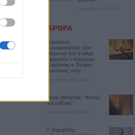
ιά: Μοτοσικλέτα
5 Αυγούστου 2026, 09:50
 νταλίκα – Στο
δηγός
ΑΡΘΡΑ
νελήφθησαν δύο
θάνατο 72χρονου
Δημήτριος
Καραμαγκιόλας: Δύο
αυτοκίνητο
μέτρα και δύο σταθμά
εφαρμόζει ο Δήμαρχος
Καρδίτσας κ. Τσιάκος
7 Αυγούστου η
Βασίλειος, στην…
άσιου Ταξιάρχη
4 Αυγούστου 2026, 20:34
ργική έκταση
ρσάλων – Μεγάλη
Ηλίας Μπόρλας: "Φωτιές
και ευθύνες"
ης Πυροσβεστικής
3 Αυγούστου 2026, 10:02
Κ.: 860 τμήματα
Γ. Καραβίδας:
ς για το 2026-