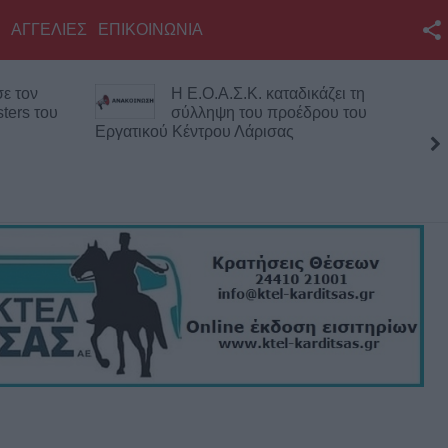
ΑΓΓΕΛΙΕΣ
ΕΠΙΚΟΙΝΩΝΙΑ
Facebook
ε τον
Η Ε.Ο.Α.Σ.Κ. καταδικάζει τη
Twitter
ters του
σύλληψη του προέδρου του
Εργατικού Κέντρου Λάρισας
YouTube
Αναζήτηση
RSS
Επικοινωνία με το
KarditsaLive.Net