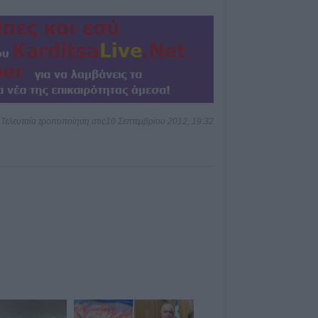
2027
6 Αυγούστου 2026, 17:21
Την Παρασκευή (
καταβολή του β
ΛΑΕ-ΟΠΕΚΑ
6 Αυγούστου 2026, 16:31
Τελευταία τροποποίηση στις10 Σεπτεμβρίου 2012, 19:32
Νεκρός 75χρονο
περιοχή του Δομ
παθολογικό αίτι
6 Αυγούστου 2026, 16:27
Απολογισμός ΕΛ
574 συλλήψεις κ
εξιχνιάσεις τον Ι
6 Αυγούστου 2026, 16:09
ΥΠΑΑΤ: 38,1 εκα
ενίσχυση κτηνο
επλήγησαν από