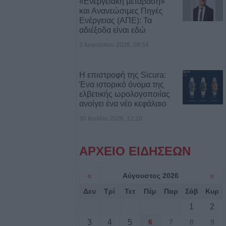
«Ενεργειακή μετάβαση»
και Ανανεώσιμες Πηγές
Ενέργειας (ΑΠΕ): Τα
αδιέξοδα είναι εδώ
7/8) η δεύτερη
2 Αυγούστου 2026, 08:54
οηθήματος του
Η επιστροφή της Sicura:
Ένα ιστορικό όνομα της
ς σε αγροτική
ελβετικής ωρολογοποιίας
ενίκου – Πιθανό
ανοίγει ένα νέο κεφάλαιο
ο
30 Ιουλίου 2026, 12:20
.ΑΣ. Θεσσαλίας:
ΑΡΧΕΙΟ ΕΙΔΗΣΕΩΝ
αι δεκάδες
ούλιο
«
Αύγουστος 2026
»
Δευ
Τρί
Τετ
Πέμ
Παρ
Σάβ
Κυρ
τ. ευρώ για την
1
2
τρόφων που
 ζωονόσους
3
4
5
6
7
8
9