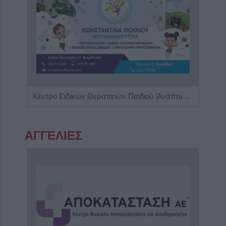
Πνευμονολόγος - Φυματιολόγος "Σπυρίδων Λ. Λαδιάς"
Κέντρο Ειδικών Θεραπειών Παιδιού 'Ανάπτυξη 'Λόγου'
ΑΓΓΕΛΙΕΣ