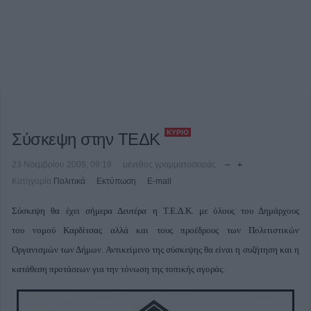
ΚΎΡΙΟ
Σύσκεψη στην ΤΕΔΚ
23 Νοεμβρίου 2009, 09:19
μέγεθος γραμματοσειράς
Κατηγορία
Πολιτικά
Εκτύπωση
E-mail
Σύσκεψη θα έχει σήμερα Δευτέρα η Τ.Ε.Δ.Κ. με όλους του Δημάρχους
του νομού Καρδίτσας αλλά και τους προέδρους των Πολιτιστικών
Οργανισμών των Δήμων. Αντικείμενο της σύσκεψης θα είναι η συζήτηση και η
κατάθεση προτάσεων για την τόνωση της τοπικής αγοράς.