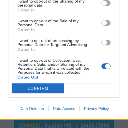
I want to opt-out of the Sharing of my
personal data.
στην πυρκαγιά σε αγροτοδασική έκταση στο
Opted In
Στεφάνι Κορίνθου
I want to opt-out of the Sale of my
7 Αυγούστου 2026, 16:58
Personal Data.
Το Σάββατο 8 Αυγούστου η κηδεία του
Opted In
Δημήτριου Αρβανίτη - Αδάμου
I want to opt-out of processing my
7 Αυγούστου 2026, 16:51
Personal Data for Targeted Advertising.
Opted In
Κορυφώνεται η έξοδος του Αυγούστου –
Χιλιάδες επιβάτες αναχωρούν από τα
I want to opt-out of Collection, Use,
Retention, Sale, and/or Sharing of my
λιμάνια
Personal Data that Is Unrelated with the
Purposes for which it was collected.
7 Αυγούστου 2026, 16:36
Opted Out
ΥΠΑΑΤ: Πρόσθετοι πόροι 12,5 εκατ. ευρώ
για την προστασία της κτηνοτροφίας
CONFIRM
7 Αυγούστου 2026, 16:06
2,3 εκατ. ευρώ από το Υπ. Παιδείας για τη
Data Deletion
Data Access
Privacy Policy
φοιτητική στέγη στο Πανεπιστήμιο
Θεσσαλίας
7 Αυγούστου 2026, 15:39