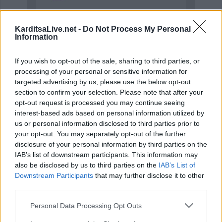
KarditsaLive.net -
Do Not Process My Personal
Information
Η εταιρεία ΘΑΛΑΣΣΙΟΣ ΚΟΣΜΟΣ Α.Ε.Β.Ε. επιθυμεί να προσλάβει Αποθηκάριο
Η Αποκατάσταση Α.Ε. αναζητά για εργασία Νοσηλευτές και Βοηθούς Νοσηλευτές
If you wish to opt-out of the sale, sharing to third parties, or
processing of your personal or sensitive information for
ΤΕΛΕΥΤΑΙΑ ΝΕΑ
targeted advertising by us, please use the below opt-out
section to confirm your selection. Please note that after your
Συμμαχία Υπέρ των Πολιτών: Σκιές για το
opt-out request is processed you may continue seeing
κόστος, τους όρους, τον τρόπο και τον
interest-based ads based on personal information utilized by
φορέα δημοπράτησης των κολυμβητικών
us or personal information disclosed to third parties prior to
δεξαμενών της Περιφερειακής Αρχής
your opt-out. You may separately opt-out of the further
Κουρέτα
disclosure of your personal information by third parties on the
IAB’s list of downstream participants. This information may
7 Αυγούστου 2026, 18:00
also be disclosed by us to third parties on the
IAB’s List of
Υπό έλεγχο η φωτιά σε δύσβατο σημείο στον
Downstream Participants
that may further disclose it to other
Όλυμπο – Παραμένουν οι δυνάμεις στο
third parties.
σημείο
Personal Data Processing Opt Outs
7 Αυγούστου 2026, 17:07
Ενισχύθηκαν οι πυροσβεστικές δυνάμεις