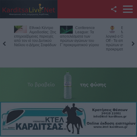
Facebook
Εθνικό Κέντρο
Conference
Europa L
Twitter
Αιμοδοσίας: Στις
League: Τα
Με ΤΣΚΑ 
επηρεαζόμενες περιοχές
αποτελέσματα των
λογικά ο ΟΦΗ στα 
από τον ιό του Δυτικού
πρώτων αγώνων του
Off - Τα αποτελέσμ
YouTube
Νείλου ο Δήμος Σοφάδων
Γ΄προκριματικού γύρου
πρώτων αγώνων στ
προκριματικό
Αναζήτηση
RSS
Επικοινωνία με το
KarditsaLive.Net