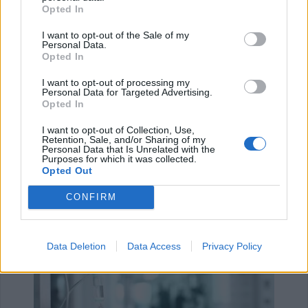
Opted In
I want to opt-out of the Sale of my
Personal Data.
Opted In
I want to opt-out of processing my
Personal Data for Targeted Advertising.
Opted In
I want to opt-out of Collection, Use,
Retention, Sale, and/or Sharing of my
Αποχώρηση του Μπάμπη Πούλιου από τη θέση
Personal Data that Is Unrelated with the
του Αντιδημάρχου Αργιθέ…
Purposes for which it was collected.
Opted Out
20 Ιουλίου 2026, 11:29
CONFIRM
Data Deletion
Data Access
Privacy Policy