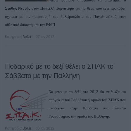
Μέσω youtube αποφάσισε να απαντήσει ο
Στάθης Ντονάς
στον
Παντελή Ταρνατόρο
για το θέμα που έχει προκύψει
σχετικά με την παραπομπή του βολεϊμπολίστα του Παναθηναϊκού στον
αθλητικό δικαστή και την ΕΦΙΠ.
Κατηγορία
Βόλεϊ
07 Ιαν 2012
Ποδαρικό με το δεξί θέλει ο ΣΠΑΚ το
Σάββατο με την Παλλήνη
Να μπει με το δεξί στο 2012 θα επιδιώξει το
απόγευμα του Σαββάτου η ομάδα του
ΣΠΑΚ
που
υποδέχεται στην Καρδίτσα στο Κλειστό
Γυμναστήριο, την ομάδα της
Παλλήνης
.
Κατηγορία
Βόλεϊ
06 Ιαν 2012