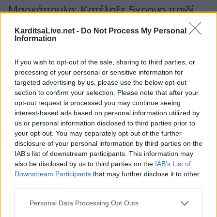
Μαρκόπουλο: Κατέληξε 5χρονο παιδί
μετά από πυροβολισμό
KarditsaLive.net -
Do Not Process My Personal
Information
Δεν τα κατάφερε τελικά το 5χρονο παιδί που
If you wish to opt-out of the sale, sharing to third parties, or
πυροβολήθηκε το πρωί της Παρασκευής (1/11) έξω από
processing of your personal or sensitive information for
καταυλισμό Ρομά στο Μαρκόπουλο.
targeted advertising by us, please use the below opt-out
section to confirm your selection. Please note that after your
Κατηγορία
Κοινωνικές - Αστυνομικές
01 Νοε 2024
opt-out request is processed you may continue seeing
interest-based ads based on personal information utilized by
us or personal information disclosed to third parties prior to
your opt-out. You may separately opt-out of the further
disclosure of your personal information by third parties on the
Έναρξη
Προηγούμενο
1
2
3
4
IAB’s list of downstream participants. This information may
also be disclosed by us to third parties on the
IAB’s List of
Downstream Participants
that may further disclose it to other
5
Επόμενο
Τέλος
Σελίδα 4 από 5
third parties.
Personal Data Processing Opt Outs