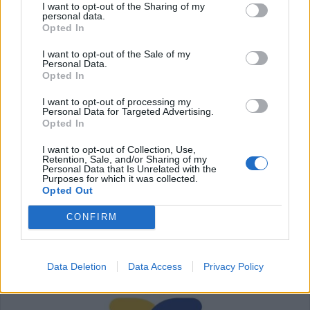
ΕΠΑΓΓΕΛΜΑΤΙΕΣ ΥΓΕΙΑΣ
I want to opt-out of the Sharing of my
personal data.
Opted In
I want to opt-out of the Sale of my
Personal Data.
Opted In
I want to opt-out of processing my
Personal Data for Targeted Advertising.
Opted In
I want to opt-out of Collection, Use,
Retention, Sale, and/or Sharing of my
Personal Data that Is Unrelated with the
Purposes for which it was collected.
Κέντρο Λογοθεραπείας 'Τέχνη Λόγου & Μάθησης'
Ειδικός Αλλεργιολόγος 'Δημήτρης Ηλ. Κίτσος'
Opted Out
CONFIRM
ΥΓΕΙΑ
Data Deletion
Data Access
Privacy Policy