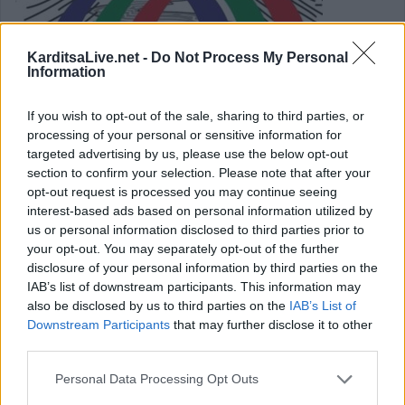
KarditsaLive.net -
Do Not Process My Personal
Information
If you wish to opt-out of the sale, sharing to third parties, or
processing of your personal or sensitive information for
Στο Δίκτυο "Πίνδος" εντάσσεται ο Δήμος
targeted advertising by us, please use the below opt-out
section to confirm your selection. Please note that after your
Καρπενησίου
opt-out request is processed you may continue seeing
interest-based ads based on personal information utilized by
us or personal information disclosed to third parties prior to
Με ιδιαίτερη χαρά και θερμότητα, το Δίκτυο ΠΙΝΔΟΣ
your opt-out. You may separately opt-out of the further
καλωσορίζει τον Δήμο Καρπενησίου στη μεγάλη
disclosure of your personal information by third parties on the
οικογένεια των ορεινών δήμων της Πίνδου, μετά από τη
IAB’s list of downstream participants. This information may
also be disclosed by us to third parties on the
IAB’s List of
θετική απόφαση του Δημοτικού Συμβουλίου.
Downstream Participants
that may further disclose it to other
third parties.
Κατηγορία
Επικαιρότητα
01 Ιουλ 2025
Personal Data Processing Opt Outs