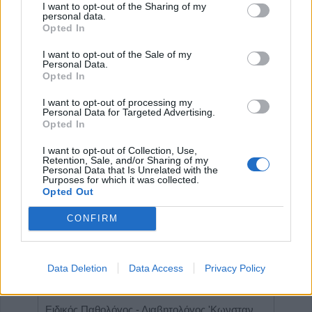
I want to opt-out of the Sharing of my
personal data.
Opted In
Έναρξη
Προηγούμενο
1
2
3
4
I want to opt-out of the Sale of my
Personal Data.
5
Επόμενο
Τέλος
Σελίδα 3 από 5
Opted In
I want to opt-out of processing my
Personal Data for Targeted Advertising.
ΕΠΑΓΓΕΛΜΑΤΙΕΣ ΥΓΕΙΑΣ
Opted In
I want to opt-out of Collection, Use,
Retention, Sale, and/or Sharing of my
Personal Data that Is Unrelated with the
Purposes for which it was collected.
Opted Out
CONFIRM
Data Deletion
Data Access
Privacy Policy
Ενδοκρινολόγος - Διαβητολόγος "Γεώργιος Νικ. Κατσούλης"
Ειδικός Παθολόγος - Διαβητολόγος 'Κωνσταντίνος Απ. Κουτσιανάς"