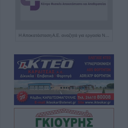
Πωλείται μονοκατοικία τριών επιπέδων στο καταπράσινο Πευκόφυτο Καρδίτσας
Η Αποκατάσταση Α.Ε. αναζητά για εργασία Νοσηλευτές και Βοηθούς Νοσηλευτές