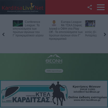
Facebook
Conference
Europa League:
Με την πλά
Twitter
League: Τα
Με ΤΣΚΑ Σόφιας
στον τοίχο 
αποτελέσματα των
λογικά ο ΟΦΗ στα Play
ΠΑΟΚ - Ήττ
πρώτων αγώνων του
Off - Τα αποτελέσματα των
εντός (0-1) από την
YouTube
Γ΄προκριματικού γύρου
πρώτων αγώνων στον Γ'
Άντερλεχτ
προκριματικό
Αναζήτηση
RSS
Επικοινωνία με το
KarditsaLive.Net