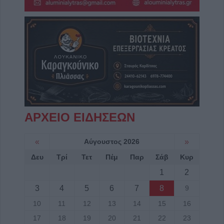
ΑΡΧΕΙΟ ΕΙΔΗΣΕΩΝ
«
Αύγουστος 2026
»
Δευ
Τρί
Τετ
Πέμ
Παρ
Σάβ
Κυρ
1
2
3
4
5
6
7
8
9
10
11
12
13
14
15
16
17
18
19
20
21
22
23