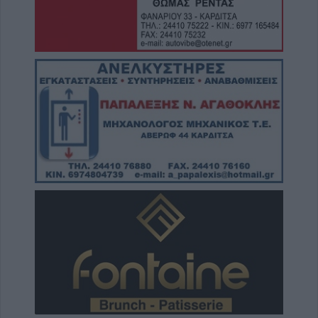
του 2ου προκριματικού γύρου - Στο γήπεδο
του Μακεδονικού το Αναγέννηση - Άρης
7 Αυγούστου 2026, 18:41
Το Σάββατο 8 Αυγούστου η κηδεία της
Αθανασίας Βρέκου
7 Αυγούστου 2026, 18:20
Συμμαχία Υπέρ των Πολιτών: Σκιές για το
κόστος, τους όρους, τον τρόπο και τον
φορέα δημοπράτησης των κολυμβητικών
δεξαμενών της Περιφερειακής Αρχής
Κουρέτα
7 Αυγούστου 2026, 18:00
Υπό έλεγχο η φωτιά σε δύσβατο σημείο στον
Όλυμπο – Παραμένουν οι δυνάμεις στο
σημείο
7 Αυγούστου 2026, 17:07
Ενισχύθηκαν οι πυροσβεστικές δυνάμεις