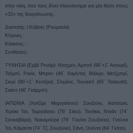
στην νίκη, που τους δίνει πλεονέκτημα για μία θέση στους
«32» της διοργάνωσης.
Διαιτητής: Ι.Κόβατς (Ρουμανία)
Κίτρινες :
Κόκκινες :
Συνθέσεις:
ΤΥΝΗΣΙΑ (Ερβέ Ρενάρ): Νταχμέν, Αμπντί (90`+1` Ασουρί),
Ταλμπί, Ρεκίκ, Μπρον (46` Χαμίντα), Βάλερι, Μετζμπρί,
Σκιρί (90`+1` Κεντίρα), Σλιμάνε, Τουνεκτί (65` Τσαουάτ),
Σαάντ (46` Γκάρμπι).
ΙΑΠΩΝΙΑ (Χατζίμε Μοριγιάσου): Σουζούκι, Ικατούρα,
Χιρόκι Ίτο, Τομιγιάσου (79` Σέκο), Τανάκα, Ντοάν (74`
Σουκαβάρα), Νακαμούρα (79` Γουίτο Σουζούκι), Γιούνια
Ίτο, Κάμαντα (74` Τζ. Σουζούκι), Σάνο, Ουέντα (84` Γκότο).