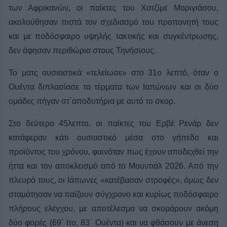
των Αφρικανών, οι παίκτες του Χατζίμε Μοριγιάσου,
ακολούθησαν πιστά τον σχεδιασμό του προπονητή τους
και με ποδόσφαιρο υψηλής τακτικής και συγκέντρωσης,
δεν άφησαν περιθώρια στους Τηνήσιους.
Το ματς ουσιαστικά «τελείωσε» στο 31ο λεπτό, όταν ο
Ουέντα διπλασίασε τα τέρματα των Ιαπώνων και οι δύο
ομάδες πήγαν στ΄αποδυτήρια με αυτό το σκορ.
Στο δεύτερο 45λεπτο, οι παίκτες του Ερβέ Ρενάρ δεν
κατάφεραν κάτι ουσιαστικό μέσα στο γήπεδο και
προϊόντος του χρόνου, φαινόταν πως έχουν αποδεχθεί την
ήττα και τον αποκλεισμό από το Μουντιάλ 2026. Από την
πλευρά τους, οι Ιάπωνες «κατέβασαν στροφές», όμως δεν
σταμάτησαν να παίζουν σύγχρονο και κυρίως ποδόσφαιρο
πλήρους ελέγχου, με αποτέλεσμα να σκοράρουν ακόμη
δύο φορές (69` Ιτο, 83` Ουέντα) και να φθάσουν με άνεση