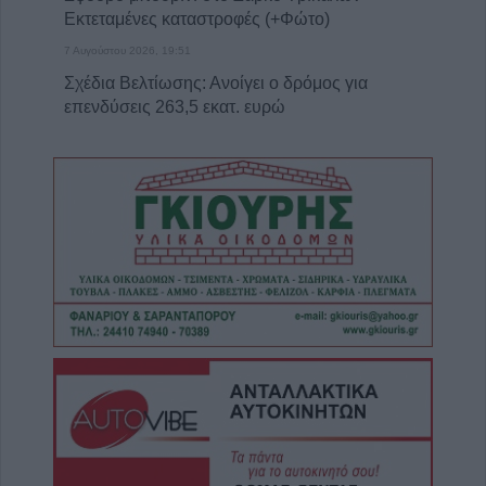
Εκτεταμένες καταστροφές (+Φώτο)
7 Αυγούστου 2026, 19:51
Σχέδια Βελτίωσης: Ανοίγει ο δρόμος για
επενδύσεις 263,5 εκατ. ευρώ
7 Αυγούστου 2026, 19:41
Καταβλήθηκαν 33,58 εκατ. ευρώ σε 67.746
δικαιούχους για την αγορά λιπασμάτων
7 Αυγούστου 2026, 19:35
Η Αγγλική Ποδοσφαιρική Ομοσπονδία
καταργεί τα τσιμεντένια προστατευτικά γύρω
απ’ τον αγωνιστικό χώρο μετά τον θάνατο
ποδοσφαιριστή
7 Αυγούστου 2026, 19:30
Το Σάββατο 8 Αυγούστου η κηδεία της
Μάχης Νίκου
7 Αυγούστου 2026, 19:18
Κύπελλο Ελλάδας: Το πλήρες πρόγραμμα