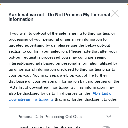
KarditsaLive.net -
Do Not Process My Personal
ΕΠΑΓΓΕΛΜΑΤΙΕΣ ΥΓΕΙΑΣ
Information
If you wish to opt-out of the sale, sharing to third parties, or
processing of your personal or sensitive information for
targeted advertising by us, please use the below opt-out
section to confirm your selection. Please note that after your
opt-out request is processed you may continue seeing
interest-based ads based on personal information utilized by
us or personal information disclosed to third parties prior to
your opt-out. You may separately opt-out of the further
disclosure of your personal information by third parties on the
IAB’s list of downstream participants. This information may
also be disclosed by us to third parties on the
IAB’s List of
α"
Ειδικός Γαστρεντερολόγος - Ηπατολόγος "Γεώργιος Μάνθος"
Downstream Participants
that may further disclose it to other
third parties.
ΑΓΓΕΛΙΕΣ
Personal Data Processing Opt Outs
I want to opt-out of the Sharing of my