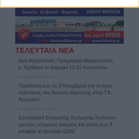
ΤΕΛΕΥΤΑΙΑ ΝΕΑ
Ιερά Μητρόπολη: Πρόγραμμα Μητροπολίτη
κ. Τιμόθεου το διήμερο 10-11 Αυγούστου
9 Αυγούστου 2026, 16:14
Παράταση έως τις 9 Νοεμβρίου για το έργο
επέκτασης του δικτύου ύδρευσης στην Τ.Κ.
Αργυρίου
9 Αυγούστου 2026, 15:38
Συνεδρίαση Επιτροπής Εκτίμησης Κινδύνου
για τους ισχυρούς ανέμους και ριπές έως 9
μποφόρ τη Δευτέρα (10/8)