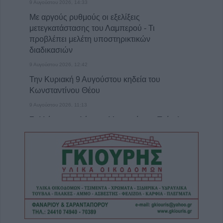
9 Αυγούστου 2026, 14:33
Με αργούς ρυθμούς οι εξελίξεις
μετεγκατάστασης του Λαμπερού - Τι
προβλέπει μελέτη υποστηρικτικών
διαδικασιών
9 Αυγούστου 2026, 12:42
Την Κυριακή 9 Αυγούστου κηδεία του
Κωνσταντίνου Θέου
9 Αυγούστου 2026, 11:13
Συλλήψεις σε Λάρισα, Μαγνησία και Τρίκαλα
για διατάραξη κοινής ησυχίας, παραβάσεις
στον αιγιαλό, ναρκωτικά και οδήγηση υπό
μέθη
9 Αυγούστου 2026, 10:27
Διάθεση 1.800 νεοσσών και 235
γεννητόρων κυνηγετικού φασιανού από το
εκτροφείο Μπαλάνου στο Μουζάκι
9 Αυγούστου 2026, 09:38