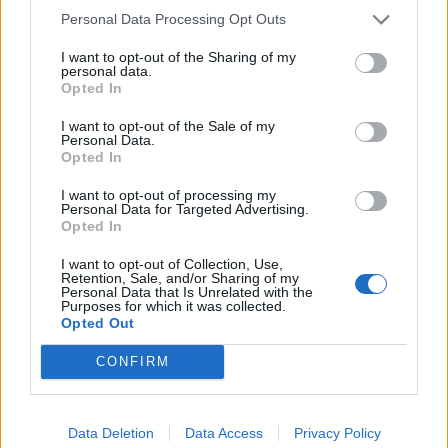
Χειρουργός Ουρολόγος - Ανδρολόγος "Γρηγόρης Α. Καρπενησιώτης"
Βιοπαθολόγος - Μικροβιολόγος "Ελένη Μηλίτση"
Personal Data Processing Opt Outs
I want to opt-out of the Sharing of my
personal data.
ΑΓΓΕΛΙΕΣ
Opted In
I want to opt-out of the Sale of my
Personal Data.
Opted In
I want to opt-out of processing my
Personal Data for Targeted Advertising.
Opted In
I want to opt-out of Collection, Use,
Retention, Sale, and/or Sharing of my
Personal Data that Is Unrelated with the
Purposes for which it was collected.
Opted Out
Πωλείται μονοκατοικία τριών επιπέδων στο καταπράσινο Πευκόφυτο Καρδίτσας
Η Αποκατάσταση Α.Ε. αναζητά για εργασία Νοσηλευτές και Βοηθούς Νοσηλευτές
CONFIRM
Data Deletion
Data Access
Privacy Policy