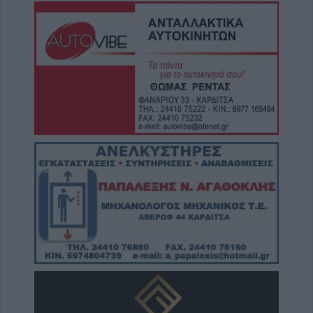
Από τη Γη στη Σελήνη: Το κομμάτι πύραυλου
που προσέκρουσε στη Σελήνη γίνεται χρυσή
ευκαιρία μελέτης για ειδικούς επιστήμονες
9 Αυγούστου 2026, 09:31
Για ό,τι κι αν ψάχνεις, συνεργείο αυτοκινήτων
“Βούζας” και έχεις τη λύση!
9 Αυγούστου 2026, 09:14
Υπ. Μεταφορών: Οριστική λύση στο ζήτημα
των πινακίδων κυκλοφορίας - Ποιές αλλαγές
θα γίνουν
9 Αυγούστου 2026, 08:17
Την Κυριακή 9 Αυγούστου η κηδεία του
Αθανάσιου Λαζαρίδη
9 Αυγούστου 2026, 08:05
Υψηλός κίνδυνος πυρκαγιάς την Κυριακή
(9/8) σε μεγάλο τμήμα του ν. Καρδίτσας και
της υπόλοιπης Θεσσαλίας