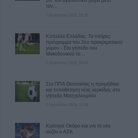
απ’ τον αγωνιστικό χώρο μετά
8 Αυγούστου 2026, 19:33
τον…
Την Κυριακή 9 Αυγούστου η κηδεία του
7 Αυγούστου 2026, 19:30
Κωνσταντίνου Βογιατζή
8 Αυγούστου 2026, 19:28
Κύπελλο Ελλάδας: Το πλήρες
Την Δευτέρα 10 Αυγούστου η κηδεία του
πρόγραμμα του 2ου προκριματικού
Κωνσταντίνου Πλεξίδα
γύρου - Στο γήπεδο του
Μακεδονικού το…
8 Αυγούστου 2026, 19:13
7 Αυγούστου 2026, 18:41
Την Κυριακή 9 Αυγούστου η κηδεία της
Θωμαΐτσας Τσιούκα
8 Αυγούστου 2026, 17:42
Στο ΠΠΑ Θεσσαλίας η προμήθεια
και τοποθέτηση νέας κερκίδας στο
γήπεδο Μασχολουρίου
7 Αυγούστου 2026, 14:46
Κράτησε Οκόρο και για τη νέα
σεζόν ο ΑΣΚ